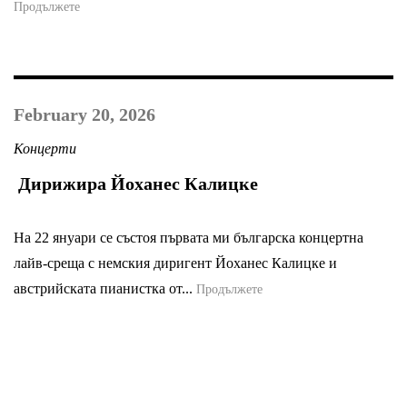
Продължете
February 20, 2026
Концерти
Дирижира Йоханес Калицке
На 22 януари се състоя първата ми българска концертна
лайв-среща с немския диригент Йоханес Калицке и
австрийската пианистка от...
Продължете