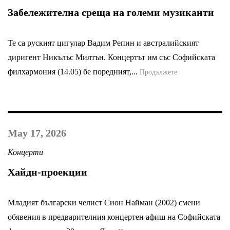
Забележителна среща на големи музиканти
Те са руският цигулар Вадим Репин и австралийският
диригент Никълъс Милтън. Концертът им със Софийската
филхармония (14.05) бе поредният,...
Продължете
May 17, 2026
Концерти
Хайдн-проекции
Младият български челист Сион Найман (2002) смени
обявения в предварителния концертен афиш на Софийската