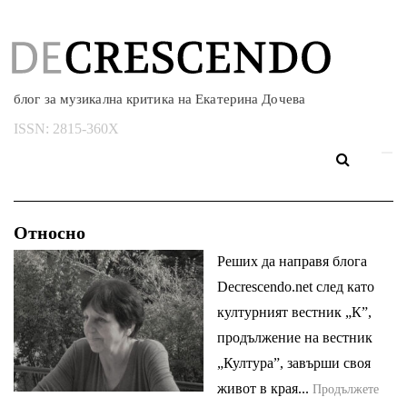
блог за музикална критика на Екатерина Дочева
ISSN:
2815-360X
Относно
Реших да направя блога
Decrescendo.net след като
културният вестник „К”,
продължение на вестник
„Култура”, завърши своя
живот в края...
Продължете