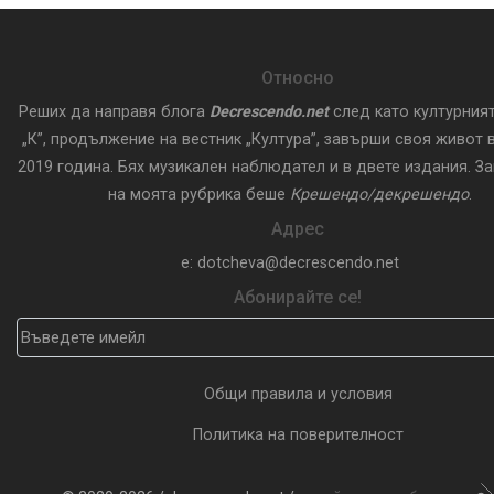
Относно
Реших да направя блога
Decrescendo.net
след като културния
„К”, продължение на вестник „Култура”, завърши своя живот в
2019 година. Бях музикален наблюдател и в двете издания. З
на моята рубрика беше
Крешендо/декрешендо
.
Адрес
e: dotcheva@decrescendo.net
Абонирайте се!
Общи правила и условия
Политика на поверителност