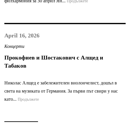
филхармония за 30 април Ян...
Продължете
April 16, 2026
Концерти
Прокофиев и Шостакович с Алщед и
Табаков
Николас Алщед е забележителен виолончелист, дошъл в
света на музиката от Германия. За първи път свири у нас
като...
Продължете