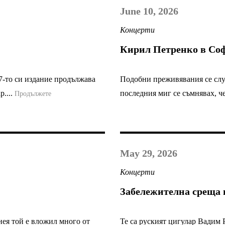
June 10, 2026
Концерти
Кирил Петренко в Со
-то си издание продължава
Подобни преживявания се случ
р....
последния миг се съмнявах, че
Продължете
May 29, 2026
Концерти
Забележителна среща 
нея той е вложил много от
Те са руският цигулар Вадим