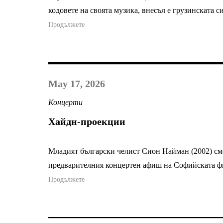
кодовете на своята музика, внесъл е грузинската си
Продължете
May 17, 2026
Концерти
Хайдн-проекции
Младият български челист Сион Найман (2002) см
предварителния концертен афиш на Софийската фи
Продължете