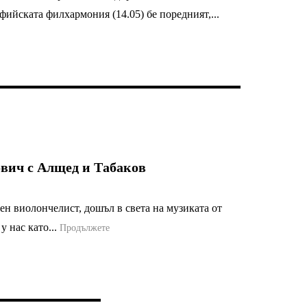
ийската филхармония (14.05) бе поредният,...
вич с Алщед и Табаков
н виолончелист, дошъл в света на музиката от
у нас като...
Продължете