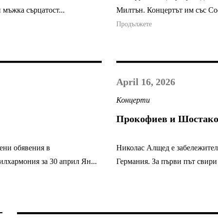
 мъжка сърцатост...
Милтън. Концертът им със Соф
Продължете
April 16, 2026
Концерти
Прокофиев и Шостако
ени обявения в
Николас Алщед е забележителе
лхармония за 30 април Ян...
Германия. За първи път свири 