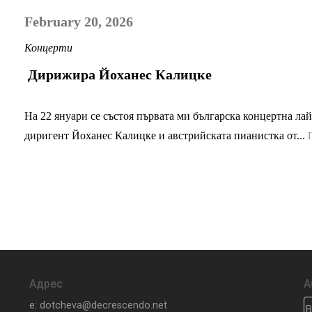
February 20, 2026
Концерти
Дирижира Йоханес Калицке
На 22 януари се състоя първата ми българска концертна ла
диригент Йоханес Калицке и австрийската пианистка от...
Адрес
А
e: dotcheva@decrescendo.net