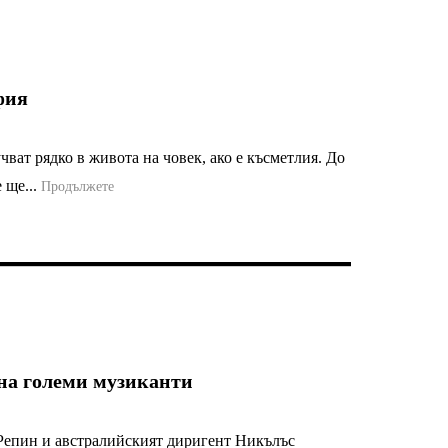
фия
ват рядко в живота на човек, ако е късметлия. До
 ще...
Продължете
на големи музиканти
 Репин и австралийският диригент Никълъс