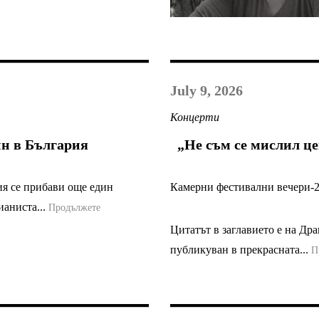
July 9, 2026
Концерти
йн в България
„Не съм се мислил це
я се прибави още един
Камерни фестивални вечери-
ианиста...
Продължете
Цитатът в заглавието е на Др
публикуван в прекрасната...
П