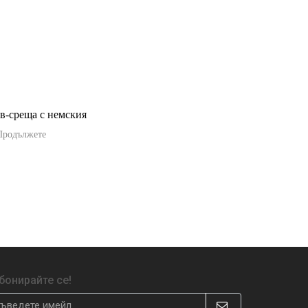
йв-среща с немския
Продължете
бонирайте се!