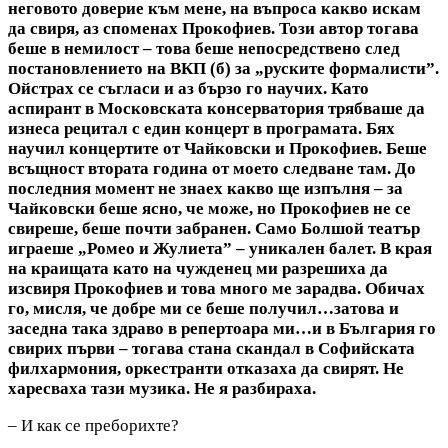
неговото доверие към мене, на въпроса какво искам
да свиря, аз споменах Прокофиев. Този автор тогава
беше в немилост – това беше непосредствено след
постановлението на ВКП (б) за „руските формалисти”.
Ойстрах се съгласи и аз бързо го научих. Като
аспирант в Московската консерватория трябваше да
изнеса рецитал с един концерт в програмата. Бях
научил концертите от Чайковски и Прокофиев. Беше
всъщност втората година от моето следване там. До
последния момент не знаех какво ще изпълня – за
Чайковски беше ясно, че може, но Прокофиев не се
свиреше, беше почти забранен. Само Болшой театър
играеше „Ромео и Жулиета” – уникален балет. В края
на краищата като на чужденец ми разрешиха да
изсвиря Прокофиев и това много ме зарадва. Обичах
го, мисля, че добре ми се беше получил…затова и
заседна така здраво в репертоара ми…и в България го
свирих първи – тогава стана скандал в Софийската
филхармония, оркестранти отказаха да свирят. Не
харесваха тази музика. Не я разбираха.
– И как се преборихте?