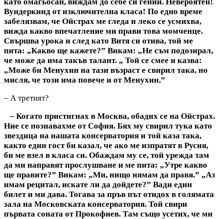
като омагьосан, виждам до себе си гений. Невероятен!
Вундеркинд от изключителна класа! По едно време
забелязвам, че Ойстрах ме гледа и леко се усмихва,
вижда какво впечатление ми прави това момченце.
Свършва урока и след като Витя си отива, той ме
пита: „Какво ще кажете?” Викам: „Не съм подозирал,
че може да има такъв талант. „ Той се смее и казва:
„Може би Менухин на тази възраст е свирил така, но
мисля, че този има повече и от Менухин.”
– А третият?
– Когато пристигнах в Москва, обадих се на Ойстрах.
Ние се познавахме от София. Бях му свирил тука като
звездица на нашата консерватория и той каза така,
както един гост би казал, че ако ме изпратят в Русия,
би ме взел в класа си. Обаждам му се, той урежда там
да ми направят прослушване и ме пита: „Утре какво
ще правите?” Викам: „Ми, нищо нямам да правя.” „Аз
имам рецитал, искате ли да дойдете?” Вади един
билет и ми дава. Тогава за пръв път отидох в голямата
зала на Московската консерватория. Той свири
първата соната от Прокофиев. Там също усетих, че ми