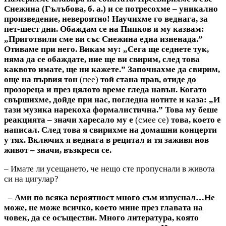
Снежина (Гълъбова, б. а.) и се потресохме – уникално
произведение, невероятно! Научихме го веднага, за
пет-шест дни. Обаждам се на Пипков и му казвам:
„Приготвили сме ви със Снежина една изненада.”
Отиваме при него. Викам му: „Сега ще седнете тук,
няма да се обаждате, ние ще ви свирим, след това
каквото имате, ще ни кажете.”
Започнахме да свирим,
още на първия тон
(пее)
той стана прав, отиде до
прозореца и през цялото време гледа навън. Когато
свършихме, дойде при нас, погледна нотите и каза: „И
тази музика нарекоха формалистична.” Това му беше
реакцията – значи харесало му е
(смее се)
това, което е
написал. След това я свирихме на домашни концерти
у тях. Включих я веднага в рецитал и тя заживя нов
живот – значи, възкреси се.
– Имате ли усещането, че нещо сте пропуснали в живота
си на цигулар?
– Ами по всяка вероятност много съм изпуснал…Не
може, не може всичко, което мине през главата на
човек, да се осъществи. Много литература, която