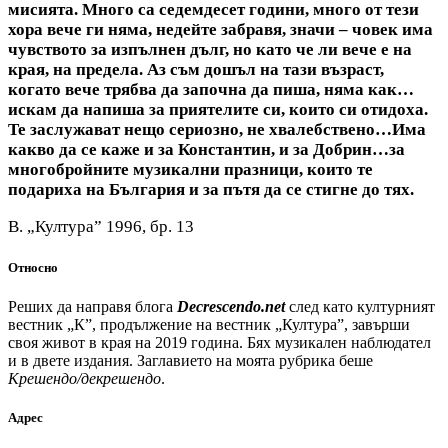
мисията. Много са седемдесет години, много от тези
хора вече ги няма, недейте забравя, значи – човек има
чувството за изпълнен дълг, но като че ли вече е на
края, на предела. Аз съм дошъл на тази възраст,
когато вече трябва да започна да пиша, няма как…
искам да напиша за приятелите си, които си отидоха.
Те заслужават нещо сериозно, не хвалебствено…Има
какво да се каже и за Константин, и за Добрин…за
многобройните музикални празници, които те
подариха на България и за пътя да се стигне до тях.
В. „Култура” 1996, бр. 13
Относно
Реших да направя блога
Decrescendo.net
след като културният
вестник „К”, продължение на вестник „Култура”, завърши
своя живот в края на 2019 година. Бях музикален наблюдател
и в двете издания. Заглавието на моята рубрика беше
Крешендо/декрешендо
.
Адрес