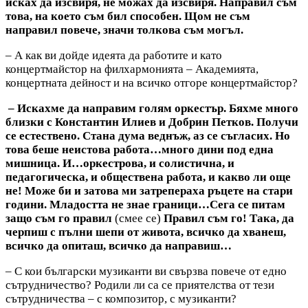
исках да изсвиря, не можах да изсвиря. Направил съм
това, на което съм бил способен. Щом не съм
направил повече, значи толкова съм могъл.
– А как ви дойде идеята да работите и като
концертмайстор на филхармонията – Академията,
концертната дейност и на всичко отгоре концертмайстор?
– Искахме да направим голям оркестър. Бяхме много
близки с Константин Илиев и Добрин Петков. Получи
се естествено. Стана дума веднъж, аз се съгласих. Но
това беше неистова работа…много дини под една
мишница. И…оркестрова, и солистична, и
педагогическа, и обществена работа, и какво ли още
не! Може би и затова ми затрепераха ръцете на стари
години. Младостта не знае граници…Сега се питам
защо съм го правил
(смее се)
Правил съм го! Така, да
черпиш с пълни шепи от живота, всичко да хванеш,
всичко да опиташ, всичко да направиш…
– С кои български музиканти ви свързва повече от едно
сътрудничество? Родили ли са се приятелства от тези
сътрудничества – с композитор, с музиканти?