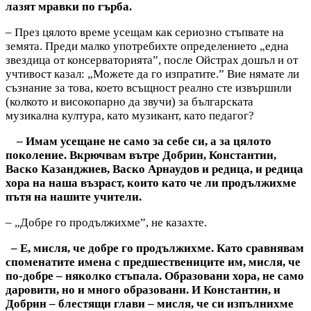
лазят мравки по гърба.
– През цялото време усещам как сериозно стъпвате на
земята. Преди малко употребихте определението „една
звездица от консерваторията”, после Ойстрах дошъл и от
учтивост казал: „Можете да го изпратите.” Вие нямате ли
съзнание за това, което всъщност реално сте извършили
(колкото и високопарно да звучи) за българската
музикална култура, като музикант, като педагог?
– Имам усещане не само за себе си, а за цялото
поколение. Вкрючвам вътре Добрин, Константин,
Васко Казанджиев, Васко Арнаудов и редица, и редица
хора на наша възраст, които като че ли продължихме
пътя на нашите учители.
– „Добре го продължихме”, не казахте.
– Е, мисля, че добре го продължихме. Като сравнявам
споменатите имена с предшествениците им, мисля, че
по-добре – няколко стъпала. Образовани хора, не само
даровити, но и много образовани. И Константин, и
Добрин – блестящи глави – мисля, че си изпълнихме