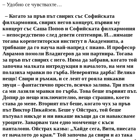
– Удобно се чувствахте…
– Когато за пръв път свирих със Софийската
филхармония, свирих негов концерт, първия му
концерт със Саша Попов и Софийската филхармония
– непосредствено след девети септември. И…нямаше
тогава корепетиторски институт в Академията, а
трябваше да го науча най-напред с пиано. И професор
Аврамов помоли Владигеров да ми партнира. Тогава
за пръв път свирих с него. Няма да забравя, когато той
започна малката интродукция в началото, на мен ми
полазиха мравки по гърба. Невероятна дарба! Велико
нещо! Свири и ръмжи, и се леят от рояла някакви
звуци – фантастично просто, всичко залива. Три пъти
са ми лазили мравки по гърба. Това беше първият път.
Допир до нещо изключително, нещо страшно, което
става до мене. Вторият път беше, когато чух за пръв
път Виктор Пикайзен. Беше у Ойстрах, той беше
пътувал някъде и ни викаше вкъщи да си наваксваме
уроците. Заварвам там едно момченце с къси
панталони. Ойстрах казва: „Хайде сега, Витя, пиесата
от началото до края.” Той започва да свири и аз така