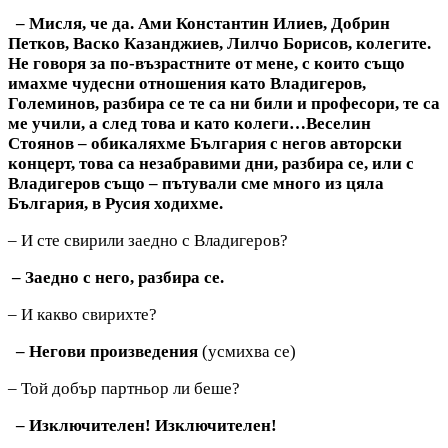
– Мисля, че да. Ами Константин Илиев, Добрин
Петков, Васко Казанджиев, Лилчо Борисов, колегите.
Не говоря за по-възрастните от мене, с които също
имахме чудесни отношения като Владигеров,
Големинов, разбира се те са ни били и професори, те са
ме учили, а след това и като колеги…Веселин
Стоянов – обикаляхме България с негов авторски
концерт, това са незабравими дни, разбира се, или с
Владигеров също – пътували сме много из цяла
България, в Русия ходихме.
– И сте свирили заедно с Владигеров?
– Заедно с него, разбира се.
– И какво свирихте?
– Негови произведения
(усмихва се)
– Той добър партньор ли беше?
– Изключителен! Изключителен!