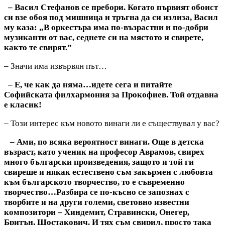
– Васил Стефанов се пребори. Когато първият обоист
си взе обоя под мишница и тръгна да си излиза, Васил
му каза: „В оркестъра има по-възрастни и по-добри
музиканти от вас, седнете си на мястото и свирете,
както те свирят.”
– Значи има извървян път…
– Е, че как да няма…идете сега и питайте
Софийската филхармония за Прокофиев. Той отдавна
е класик!
– Този интерес към новото винаги ли е съществувал у вас?
– Ами, по всяка вероятност винаги. Още в детска
възраст, като ученик на професор Аврамов, свирех
много български произведения, защото и той ги
свиреше и някак естествено съм закърмен с любовта
към българското творчество, то е съвременно
творчество…Разбира се по-късно се запознах с
творбите и на други големи, световно известни
композитори – Хиндемит, Стравински, Онегер,
Бритън, Шостакович. И тях съм свирил, просто така