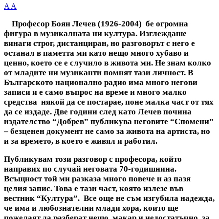
A
A
Професор Боян Лечев (1926-2004) бе огромна
фигура в музикалната ни култура. Изглеждаше
винаги строг, дистанциран, но разговорът с него е
останал в паметта ми като нещо много хубаво и
ценно, което се е случило в живота ми. Не знам колко
от младите ни музиканти помнят тази личност. В
Българското национално радио има много негови
записи и е само въпрос на време и много малко
средства някой да се постарае, поне малка част от тях
да се издаде. Две години след като Лечев почина
издателство “Добрев” публикува неговите “Спомени”
– безценен документ не само за живота на артиста, но
и за времето, в което е живял и работил.
Публикувам този разговор с професора, който
направих по случай неговата 70-годишнина.
Всъщност той ми разказа много повече и аз пазя
целия запис. Това е тази част, която излезе във
вестник “Култура”. Все още не съм изгубила надежда,
че има и любознателни млади хора, които ще
пожелаят да разберат нещо, макар и недостатъчно, за