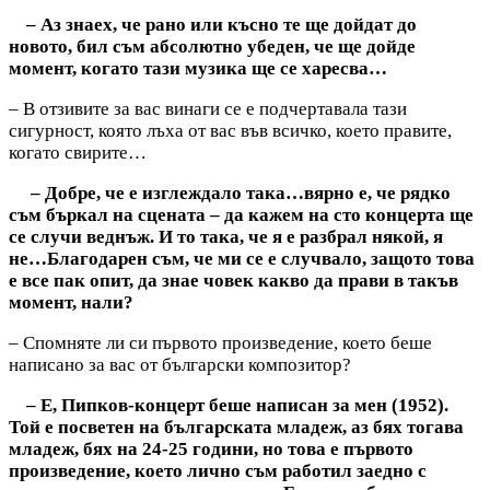
– Аз знаех, че рано или късно те ще дойдат до
новото, бил съм абсолютно убеден, че ще дойде
момент, когато тази музика ще се харесва…
– В отзивите за вас винаги се е подчертавала тази
сигурност, която лъха от вас във всичко, което правите,
когато свирите…
– Добре, че е изглеждало така…вярно е, че рядко
съм бъркал на сцената – да кажем на сто концерта ще
се случи веднъж. И то така, че я е разбрал някой, я
не…Благодарен съм, че ми се е случвало, защото това
е все пак опит, да знае човек какво да прави в такъв
момент, нали?
– Спомняте ли си първото произведение, което беше
написано за вас от български композитор?
– Е, Пипков-концерт беше написан за мен (1952).
Той е посветен на българската младеж, аз бях тогава
младеж, бях на 24-25 години, но това е първото
произведение, което лично съм работил заедно с