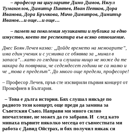
– професор на цигуларите Димо Димов, Нягул
Тумангелов, Димитър Пинтев, Иван Петков, Дора
Иванова, Дора Бръчкова, Мичо Димитров, Димитър
Иванов…и още…и още…
– памет на поколения музиканти и публика за едно
изкуство, което те респектира във всяко отношение.
Днес Боян Лечев казва: „Дойде времето на мемоарите”,
има един ученик и с усмивка се обявява за „минал в
запаса”…като го гледаш и слушаш нищо не може да те
накара да повярваш, че седемдесет години не са малко и
че „това е пределът”. До много още предели, професоре!
– Професор Лечев, пръв сте изсвирили първия концерт от
Прокофиев в България.
– Това е дълга история. Бях слушал някъде по
радиото този концерт, още преди да замина за
Съветския Съюз. Направи ми много силно
впечатление, не можех да го забравя. И след като
минаха първите няколко месеца от съвместната ми
работа с Давид Ойстрах, и бях получил някак си