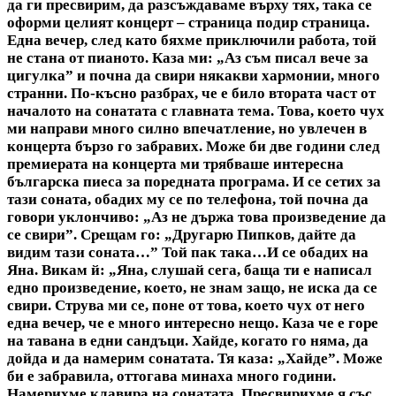
да ги пресвирим, да разсъждаваме върху тях, така се
оформи целият концерт – страница подир страница.
Една вечер, след като бяхме приключили работа, той
не стана от пианото. Каза ми: „Аз съм писал вече за
цигулка” и почна да свири някакви хармонии, много
странни. По-късно разбрах, че е било втората част от
началото на сонатата с главната тема. Това, което чух
ми направи много силно впечатление, но увлечен в
концерта бързо го забравих. Може би две години след
премиерата на концерта ми трябваше интересна
българска пиеса за поредната програма. И се сетих за
тази соната, обадих му се по телефона, той почна да
говори уклончиво: „Аз не държа това произведение да
се свири”. Срещам го: „Другарю Пипков, дайте да
видим тази соната…” Той пак така…И се обадих на
Яна. Викам й: „Яна, слушай сега, баща ти е написал
едно произведение, което, не знам защо, не иска да се
свири. Струва ми се, поне от това, което чух от него
една вечер, че е много интересно нещо. Каза че е горе
на тавана в едни сандъци. Хайде, когато го няма, да
дойда и да намерим сонатата. Тя каза: „Хайде”. Може
би е забравила, оттогава минаха много години.
Намерихме клавира на сонатата. Пресвирихме я със