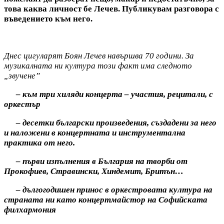
това каква личност бе Лечев. Публикувам разговора с
въведението към него.
Днес цигуларят Боян Лечев навършва 70 години. За
музикалната ни култура този факт има следното
„звучене”
– към три хиляди концерта – участия, рецитали, с
оркестър
– десетки български произведения, създадени за него
и наложени в концертната и инструментална
практика от него.
– първи изпълнения в България на творби от
Прокофиев, Стравински, Хиндемит, Бритън…
– дългогодишен принос в оркестровата култура на
страната ни като концертмайстор на Софийската
филхармония