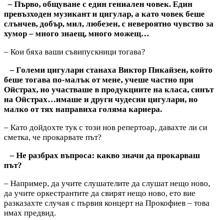
– Първо, общуване с един гениален човек. Един
превъзходен музикант и цигулар, а като човек беше
слънчев, добър, мил, любезен, с невероятно чувство за
хумор – много знаещ, много можещ…
– Кои бяха ваши съвипускници тогава?
– Големи цигулари станаха Виктор Пикайзен, който
беше тогава по-малък от мене, учеше частно при
Ойстрах, но участваше в продукциите на класа, синът
на Ойстрах…имаше и други чудесни цигулари, но
малко от тях направиха голяма кариера.
– Като дойдохте тук с този нов репертоар, давахте ли си
сметка, че прокарвате път?
– Не разбрах въпроса: какво значи да прокарваш
път?
– Например, да учите слушателите да слушат нещо ново,
да учите оркестрантите да свирят нещо ново, ето вие
разказахте случая с първия концерт на Прокофиев – това
имах предвид.