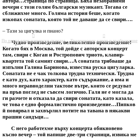
автора…страница по страница. Бяха незабравими
вечери с този голям български музикант. Тогава се
сближихме много. Голяма история беше, когато
изкопах сонатата, която той не даваше да се свири….
– Тази за цигулка и пиано?


По повод един нашенски скандал
Традиционен канон и въображение
– Чудно произведение, великолепно произведение!
Когато бях в Москва, той дойде с авторски концерт
там, свири с Коган и Ростропович триото, клавир-
квартета той самият свири…А сонатата трябваше да
изпълни Галина Баринова, известна руска цигуларка.
Сонатата не е чак толкова трудна технически. Трудна
е като дух, като характер, като съдържание, а има и
много неравноделни тактове вътре, които се редуват
на пръв поглед не съвсем логично. Галя не е могла да
ги разчете и отказала да свири сонатата, като казала,
че това е едно формалистично произведение…Пипков
й повярвал и захвърлил нотите на тавана в някакви
прашни сандъци…
С него работехме върху концерта обикновено
късно вечер – той напише две-три страници, извика ме