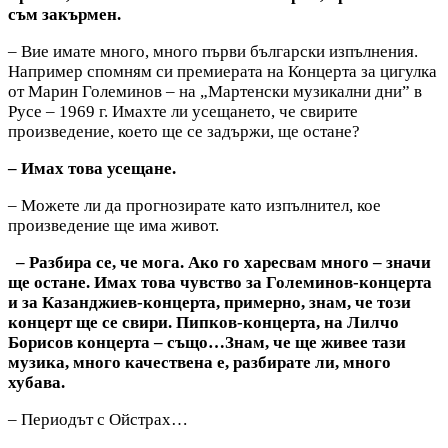
съм закърмен.
– Вие имате много, много първи български изпълнения.
Например спомням си премиерата на Концерта за цигулка
от Марин Големинов – на „Мартенски музикални дни” в
Русе – 1969 г. Имахте ли усещането, че свирите
произведение, което ще се задържи, ще остане?
– Имах това усещане.
– Можете ли да прогнозирате като изпълнител, кое
произведение ще има живот.
– Разбира се, че мога. Ако го харесвам много – значи
ще остане. Имах това чувство за Големинов-концерта
и за Казанджиев-концерта, примерно, знам, че този
концерт ще се свири. Пипков-концерта, на Лилчо
Борисов концерта – също…Знам, че ще живее тази
музика, много качествена е, разбирате ли, много
хубава.
– Периодът с Ойстрах…