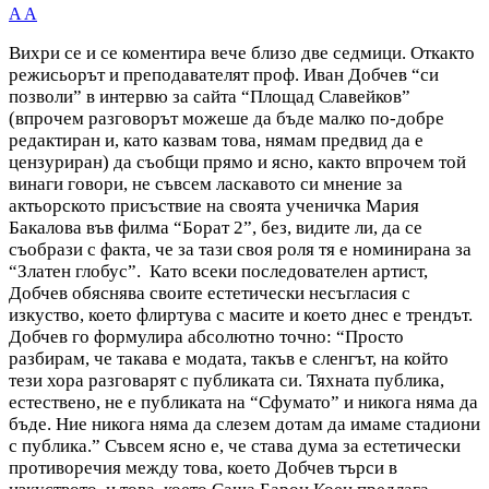
A
A
Вихри се и се коментира вече близо две седмици. Откакто
режисьорът и преподавателят проф. Иван Добчев “си
позволи” в интервю за сайта “Площад Славейков”
(впрочем разговорът можеше да бъде малко по-добре
редактиран и, като казвам това, нямам предвид да е
цензуриран) да съобщи прямо и ясно, както впрочем той
винаги говори, не съвсем ласкавото си мнение за
актьорското присъствие на своята ученичка Мария
Бакалова във филма “Борат 2”, без, видите ли, да се
съобрази с факта, че за тази своя роля тя е номинирана за
“Златен глобус”. Като всеки последователен артист,
Добчев обяснява своите естетически несъгласия с
изкуство, което флиртува с масите и което днес е трендът.
Добчев го формулира абсолютно точно: “Просто
разбирам, че такава е модата, такъв е сленгът, на който
тези хора разговарят с публиката си. Тяхната публика,
естествено, не е публиката на “Сфумато” и никога няма да
бъде. Ние никога няма да слезем дотам да имаме стадиони
с публика.” Съвсем ясно е, че става дума за естетически
противоречия между това, което Добчев търси в