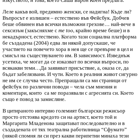
изкуството, и това, което Саша Барон Коен предлага.
Леле какъв вой, предимно женски, се надигна! Къде ли?
Въпросът е излишен – естествено във Фейсбук. Добчев
беше обвинен във всички възможни грехове… най-вече в
сексизъм (закъсняхме с
me too
, крайно време беше) и в
некадърност, естествено. Когато тази социална платформа
бе създадена (2004) едва ли някой допускаше, че
участието на повечето хора в нея ще се превърне в цел и
смисъл на съществуването им. В зависимост. Изведнъж
усетиха, че могат да се изказват по всички въпроси, по
всякакви теми…Да заявяват присъствие, а, оказа се, да
бъдат забелязвани. И чути. Което в реалния живот сигурно
не им се случва често. Препращали са ми страници от
фейсбук по различни поводи – чела съм мнения и
коментари, които са ме поразявали с агресията си. Което
също е повод за замисляне.
В цитираното интервю големият български режисьор
просто отстоява кредото си на артист, което той и
Маргарита Младенова защитават последователно и в
създадената от тях театрална работилница “Сфумато”
(някой спомня ли си през какви перипетии минаха тези