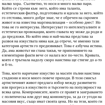
малко хора. Съответно, то носи и много малко пари.
Който се стреми към него, който има таланта,
естетическия филтър, подготовката и идеала за него, който
го отстоява, много добре знае, че е обречен на скромен
живот и на известна маргинализация – особено днес! Но
това не го интересува. Интересуват го интелектуалните и
естетически провокации, които главата му може да роди и
да предложи. Но който има и най-малка представа за
развоя на изкуствата няма как да отрече, че именно тази
категория артисти го предизвикват. Това е азбучна истина.
Да, ама животът ни стана такъв, че припомнянето на
елементарни факти вече се налага все по-често. Кривата,
която е тръгнала надолу скоро наистина ще стигне до а-то
и б-то.
Това, което наричаме изкуство за масите пълни наистина
стадиони и носи много повече приходи. В този смисъл
артистичният живот предлага избор между развитието
или прогреса в изкуството и търсенето на популярност на
всяка цена. Компромисите, които се правят в заиграването
с политическа или друг вид конюнктура, за да се угоди на
масовия вкус, също имат своята цена. Но на тези, които ги