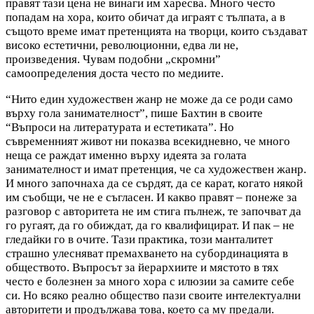
правят тази цена не винаги им харесва. Много често
попадам на хора, които обичат да играят с тълпата, а в
същото време имат претенцията на творци, които създават
високо естетични, революционни, едва ли не,
произведения. Чувам подобни „скромни”
самоопределения доста често по медиите.
“Нито един художествен жанр не може да се роди само
върху гола занимателност”, пише Бахтин в своите
“Въпроси на литературата и естетиката”. Но
съвременният живот ни показва всекидневно, че много
неща се раждат именно върху идеята за голата
занимателност и имат претенция, че са художествен жанр.
И много започнаха да се сърдят, да се карат, когато някой
им съобщи, че не е съгласен. И какво правят – понеже за
разговор с авторитета не им стига пълнеж, те започват да
го ругаят, да го обиждат, да го квалифицират. И пак – не
гледайки го в очите. Тази практика, този манталитет
страшно улесняват премахването на субординацията в
обществото. Въпросът за йерархиите и мястото в тях
често е болезнен за много хора с илюзии за самите себе
си. Но всяко реално общество пази своите интелектуални
авторитети и продължава това, което са му предали.