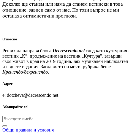
Доколко ще станем или няма да станем истински в това
отношение, зависи само от нас. По този въпрос не ми
останаха оптимистични прогнози.
Относно
Реших да направя блога
Decrescendo.net
след като културният
вестник „К”, продължение на вестник „Култура”, завърши
своя живот в края на 2019 година. Бях музикален наблюдател
и в двете издания. Заглавието на моята рубрика беше
Крешендо/декрешендо
.
Адрес
e: dotcheva@decrescendo.net
Абонирайте се!
Общи правила и условия