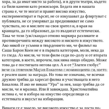
хора, за да имат място за работа), и в други театри, където
са били канени като режисьори. Бедата им в нашата
страна е, че те могат и правят високо изкуство,
експериментират и търсят, не се изкушават да флиртуват с
публиката, не се уморяват да предизвикват не само
чувствата, но и мислите на своя зрител и, в края на
краищата, да го образоват, да го въздигат естетически.
Така че този /уж/скандал отново маркира разликите и
противоречията между високото и ниското в изкуството.
Ако някой се усъмни в твърдението ми, че филмът на
Саша Барон Коен не е в първата категория, моля, нека да
го гледа. Аз мисля, че този филм седи по-долу и от втората
категория, в което, впрочем, пак няма нищо обидно. Може
това да е постигната негова цел. А и от “Златен глобус”


вече са отличили Мария Бакалова с номинацията си, което
Елизабет Леонская…но и Роберт Фаркаш
Направил съм това, на което съм бил способен
е реален шанс за награда. Но това не означава, че всички
дружно трябва да харесат филма и участващата в него
Бакалова. И ако не викаш “Ура” за нея, защо трябва да се
мисли, че я мразиш. Или й завиждаш. Христоматийна
истина е, че в избора на изкуство определящи са
естетиката и вкусът на избиращия.
Винаги се е знаело, че високото изкуство е за доста по-