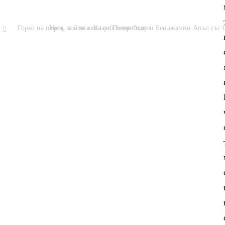
Горко на певец, който няма собствени идеи
Урок по стил: Клаус Петер Флор и Бенджамин Апъл със
