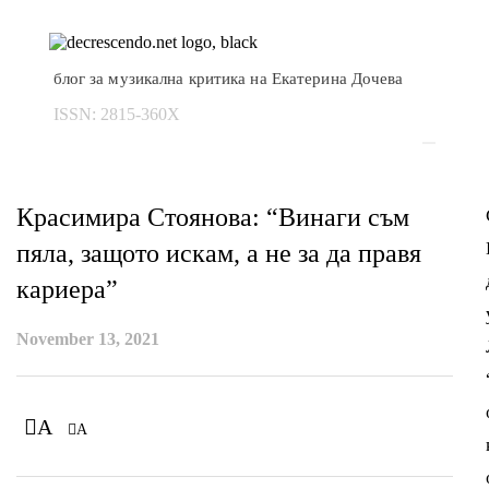
блог за музикална критика на Екатерина Дочева
ISSN:
2815-360X
Красимира Стоянова: “Винаги съм
пяла, защото искам, а не за да правя
кариера”
November 13, 2021
A
A