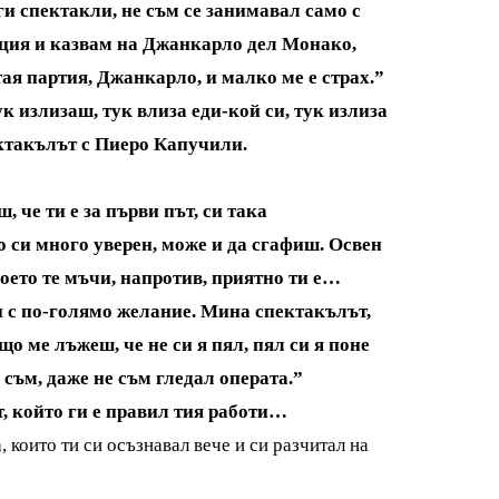
уги спектакли, не съм се занимавал само с
иция и казвам на Джанкарло дел Монако,
тая партия, Джанкарло, и малко ме е страх.”
к излизаш, тук влиза еди-кой си, тук излиза
ектакълът с Пиеро Капучили.
 че ти е за първи път, си така
о си много уверен, може и да сгафиш. Освен
което те мъчи, напротив, приятно ти е…
 и с по-голямо желание. Мина спектакълът,
о ме лъжеш, че не си я пял, пял си я поне
 съм, даже не съм гледал операта.”
т, който ги е правил тия работи…
, които ти си осъзнавал вече и си разчитал на