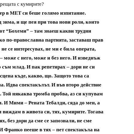
 срещата с кумирите?
ер в МЕТ си беше голямо изпитание.
 зима, и ще пея при това нови роли, които
 от “Бохеми” – там знаеш какви трудни
ко по-православна партията, заставаш прав
не се интересувах, не ми е била операта,
– може с него, може и без него. И изведнъж
о съм млад. И пак репетирах – дори не си
цена къде, какво, що. Защото това са
на. Идва спектакълът. И във второ действие
 Той някаква тромба пробва, аз си купувам
. И Мими – Рената Тебалди, сяда до мен, а
и виждам в живота си, тях, кумирите. Тогава
ях, без дори да сме се запознали, не сме
 И Франко пееше в тях – пет спектакъла на