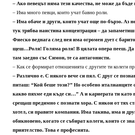
– Ако певецът няма тези качества, не може да бъде 
– Има много певци, които учат бавно роли.
– Има обаче и други, които учат още по-бързо. Аз 
тук трябва наистина концентрация – да запаметиш 
Фиеско веднага след нея има огромен дует с барит
щеш…Роля! Голяма роля! В цялата опера пееш. Да н
там заедно със Симон, те са антагонисти.
– Как се формират отношенията с другите ти колеги пр
– Различно е. С някого вече си пял. С друг се позна
питаш: “Кой беше този?” Но особено италианците 
какво пяхме еди къде си…” А и кариерата ти като в
срещаш предимно с познати хора. С някои от тях ст
хотел, си правите компания. Има такива, има и друг
обикновено, когато се събират колеги, които се зна
приятелство. Това е професията.