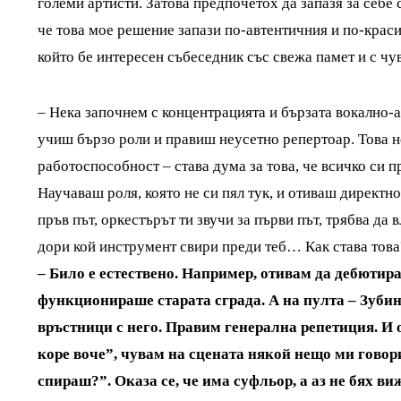
големи артисти. Затова предпочетох да запазя за себе 
че това мое решение запази по-автентичния и по-краси
който бе интересен събеседник със свежа памет и с чу
– Нека започнем с концентрацията и бързата вокално-а
учиш бързо роли и правиш неусетно репертоар. Това н
работоспособност – става дума за това, че всичко си п
Научаваш роля, която не си пял тук, и отиваш директно
пръв път, оркестърът ти звучи за първи път, трябва да 
дори кой инструмент свири преди теб… Как става това
– Било е естествено. Например, отивам да дебютир
функционираше старата сграда. А на пулта – Зубин
връстници с него. Правим генерална репетиция. И 
коре воче”, чувам на сцената някой нещо ми говор
спираш?”. Оказа се, че има суфльор, а аз не бях ви