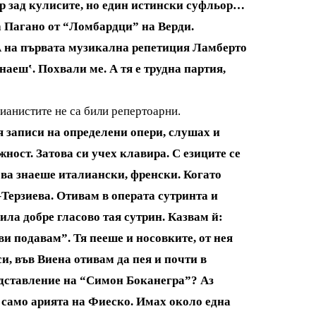
р зад кулисите, но един истински суфльор…
а Пагано от “Ломбардци” на Верди.
. А на първата музикална репетиция Ламберто
наеш‛. Похвали ме. А тя е трудна партия,
 пианистите не са били репертоарни.
вя записи на определени опери, слушах и
жност. Затова си учех клавира. С езиците се
ева знаеше италиански, френски. Когато
Терзиева. Отивам в операта сутринта и
била добре гласово тая сутрин. Казвам й:
ви подавам”. Тя пееше и носовките, от нея
, във Виена отивам да пея и почти в
едставление на “Симон Боканегра”? Аз
ех само арията на Фиеско. Имах около една