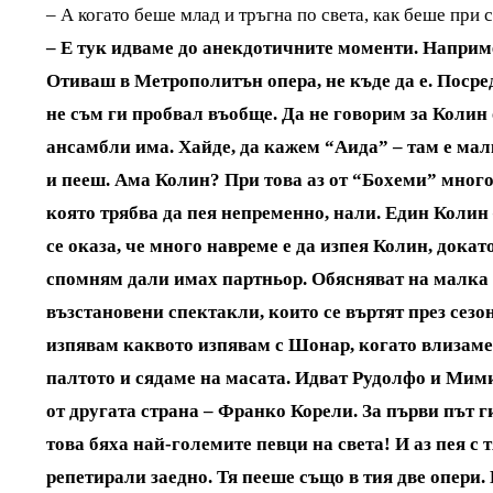
– А когато беше млад и тръгна по света, как беше при
– Е тук идваме до анекдотичните моменти. Наприм
Отиваш в Метрополитън опера, не къде да е. Посред
не съм ги пробвал въобще. Да не говорим за Колин
ансамбли има. Хайде, да кажем “Аида” – там е мал
и пееш. Ама Колин? При това аз от “Бохеми” много 
която трябва да пея непременно, нали. Един Колин 
се оказа, че много навреме е да изпея Колин, докат
спомням дали имах партньор. Обясняват на малка с
възстановени спектакли, които се въртят през сезо
изпявам каквото изпявам с Шонар, когато влизаме.
палтото и сядаме на масата. Идват Рудолфо и Мими
от другата страна – Франко Корели. За първи път г
това бяха най-големите певци на света! И аз пея с т
репетирали заедно. Тя пееше също в тия две опери.