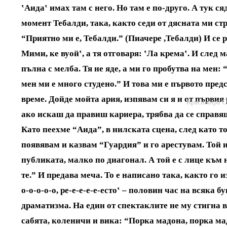
‛Аида‛ имах там с него. Но там е по-друго. А тук ся
момент Тебалди, така, както седи от дясната ми ст
“Приятно ми е, Тебалди.” (Пиачере ,Тебалди) И се р
Мими, ке вуой‛, а тя отговаря: ‛Ла крема‛. И след 
пълна с мелба. Тя не яде, а ми го пробутва на мен: 
мен ми е много студено.” И това ми е първото пред
време. Дойде мойта ария, изпявам си я и от първия 
Красимира Ст
ако искаш да правиш кариера, трябва да се справяш
Като пеехме “Аида”, в нилската сцена, след като т
появявам и казвам “Гуардия” и го арестувам. Той и
публиката, малко по диагонал. А той е с лице към н
те.” И предава меча. То е написано така, както го и
о-о-о-о-о, ре-е-е-е-е-есто‛ – половин час на всяка
драматизма. На един от спектаклите не му стигна 
сабята, коленичи и вика: “Порка мадона, порка ма