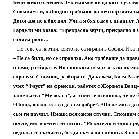
Беше много смешно. Тук имахме нещо като суфльо
Спомням си, в Лондон трябваше да пея партията н
Дотогава не я бях пял. Учил я бях само с пианист
Гардели ми казва: “Прекрасно звучи, прекрасно я з
голяма роля…
– Но това са партии, които не са играни в София. И за
– Не са били, но се справяха. Ако трябваше да пра
плочи, разбира се. Но понякога нямах и тази възмо
справям. С помощ, разбира се. Да кажем, Катя Въл
учех “Фауст” на френски, работех с Жоржета Волц–
започваме: “Ме воаси”, а тя ми се извинява, че не 
“Нищо, важното е аз да съм добре”. “Но не мога да 
съм ги научил. Имаше всякакви случаи. Спомням си
последния момент ме питат: “Искате ли и едно пр
веднага се съгласих, без да съм я пял никога. Зна