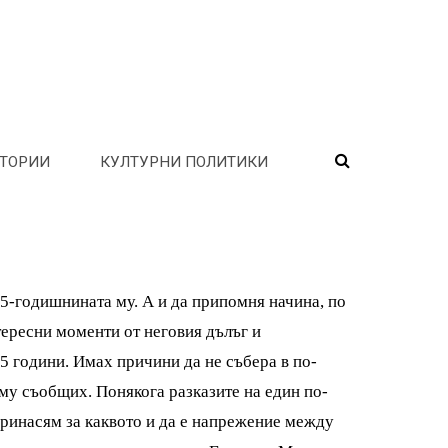
ТОРИИ
КУЛТУРНИ ПОЛИТИКИ
85-годишнината му. А и да припомня начина, по
тересни моменти от неговия дълъг и
5 години. Имах причини да не събера в по-
 му съобщих. Понякога разказите на един по-
принасям за каквото и да е напрежение между