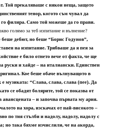
ът. Той прекаляваше с някои неща, защото
динственият тенор, когото съм чувал да
а го филира. Само той можеше да го прави.
акво голямо за теб изпитание и вълнение?
е беше дебют, но беше “Борис Годунов”,
ставен на изпитание. Трябваше да я пея за
ойствие е било отнето вече от факта, че ще
на руски и хайде – на италиански. Единствен
 оригинал. Кое беше обаче вълнуващото в
 музиката: “Слава, слава, слава (пее). Да
ато се обадят болярите, той се показва от
а авансцената – и започва първата му ария.
ачалото на хора, изскачах от най-високото –
но по тия стълби и надолу, надолу, надолу с
; но така бяхме изчислили, че на акорда,