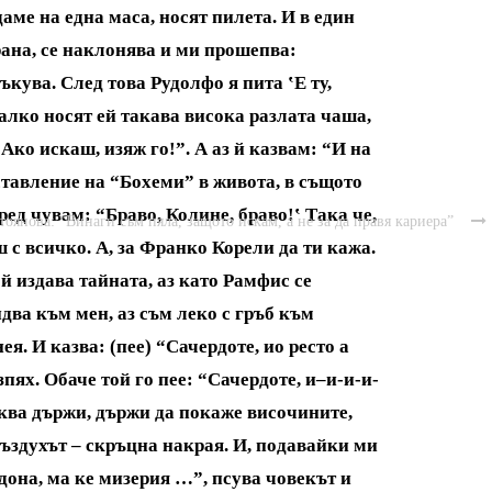
даме на една маса, носят пилета. И в един
рана, се наклонява и ми прошепва:
ъкува. След това Рудолфо я пита ‛Е ту,
малко носят ей такава висока разлата чаша,
“Ако искаш, изяж го!”. А аз й казвам: “И на
ставление на “Бохеми” в живота, в същото
ред чувам: “Браво, Колине, браво!‛ Така че,
оянова: “Винаги съм пяла, защото искам, а не за да правя кариера”

 с всичко. А, за Франко Корели да ти кажа.
ой издава тайната, аз като Рамфис се
два към мен, аз съм леко с гръб към
ея. И казва: (пее) “Сачердоте, ио ресто а
зпях. Обаче той го пее: “Сачердоте, и–и-и-и-
 буква държи, държи да покаже височините,
въздухът – скръцна накрая. И, подавайки ми
дона, ма ке мизерия …”, псува човекът и