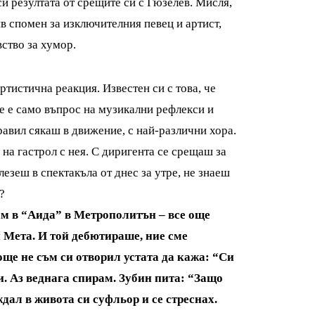
си резултата от срещите си с Гюзелев. Мисля,
в спомен за изключителния певец и артист,
вство за хумор.
ртистична реакция. Известен си с това, че
е е само въпрос на музикални рефлекси и
равил сякаш в движение, с най-различни хора.
 на гастрол с нея. С диригента се срещаш за
влезеш в спектакъла от днес за утре, не знаеш
?
ам в “Аида” в Метрополитън – все още
 Мета. И той дебютираше, ние сме
още не съм си отворил устата да кажа: “Си
и. Аз веднага спирам. Зубин пита: “Защо
ждал в живота си суфльор и се стреснах.