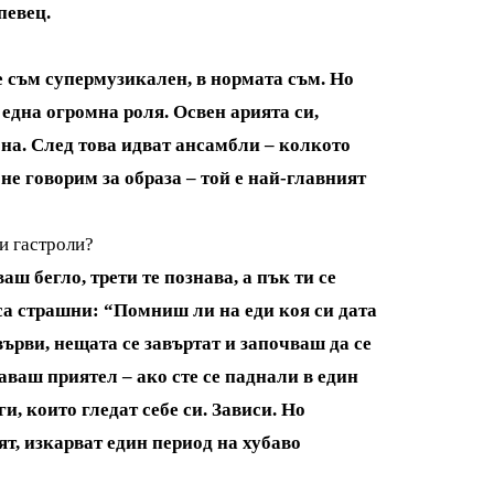
певец.
не съм супермузикален, в нормата съм. Но
една огромна роля. Освен арията си,
она. След това идват ансамбли – колкото
е говорим за образа – той е най-главният
и гастроли?
ваш бегло, трети те познава, а пък ти се
са страшни: “Помниш ли на еди коя си дата
ърви, нещата се завъртат и започваш да се
аваш приятел – ако сте се паднали в един
и, които гледат себе си. Зависи. Но
ят, изкарват един период на хубаво