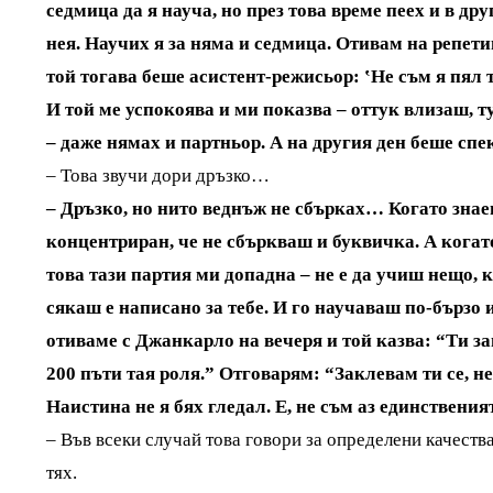
седмица да я науча, но през това време пеех и в др
нея. Научих я за няма и седмица. Отивам на репет
той тогава беше асистент-режисьор: ‛Не съм я пял 
И той ме успокоява и ми показва – оттук влизаш, ту
– даже нямах и партньор. А на другия ден беше сп
– Това звучи дори дръзко…
– Дръзко, но нито веднъж не сбърках… Когато знаеш,
концентриран, че не сбъркваш и буквичка. А когат
това тази партия ми допадна – не е да учиш нещо, 
сякаш е написано за тебе. И го научаваш по-бързо
отиваме с Джанкарло на вечеря и той казва: “Ти защ
200 пъти тая роля.” Отговарям: “Заклевам ти се, не
Наистина не я бях гледал. Е, не съм аз единствения
– Във всеки случай това говори за определени качества
тях.