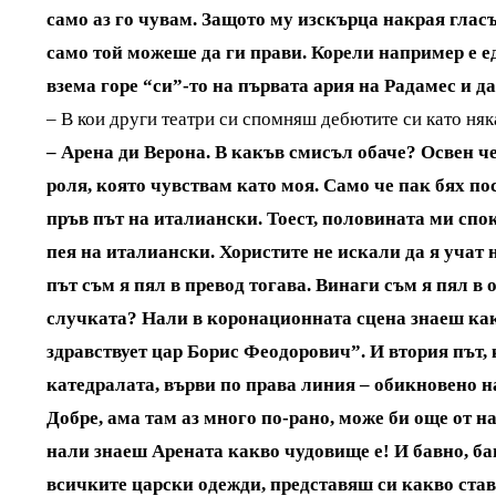
само аз го чувам. Защото му изскърца накрая глас
само той можеше да ги прави. Корели например е е
взема горе “си”-то на първата ария на Радамес и д
– В кои други театри си спомняш дебютите си като няк
– Арена ди Верона. В какъв смисъл обаче? Освен ч
роля, която чувствам като моя. Само че пак бях по
пръв път на италиански. Тоест, половината ми спок
пея на италиански. Хористите не искали да я учат 
път съм я пял в превод тогава. Винаги съм я пял в
случката? Нали в коронационната сцена знаеш как е
здравствует цар Борис Феодорович”. И втория път, к
катедралата, върви по права линия – обикновено н
Добре, ама там аз много по-рано, може би още от н
нали знаеш Арената какво чудовище е! И бавно, бав
всичките царски одежди, представяш си какво става