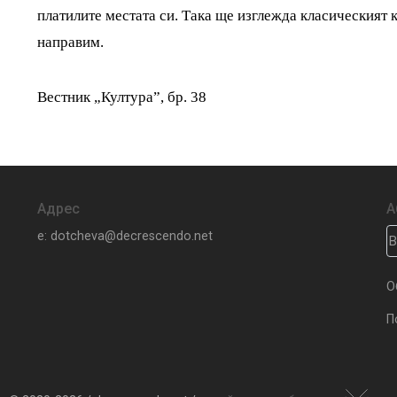
платилите местата си. Така ще изглежда класическият 
направим.
Вестник „Култура”, бр. 38
Адрес
А
e: dotcheva@decrescendo.net
О
П