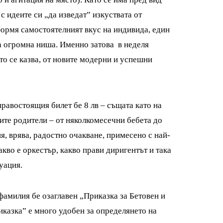
 идеите си „да изведат” изкуствата от
формя самостоятелният вкус на индивида, един
а огромна ниша. Именно затова
в неделя
кто се казва, от новите модерни и успешни
правостоящия билет бе 8 лв – същата като на
ните родители – от няколкомесечни бебета до
, врява, радостно очакване, примесено с най-
акво е оркестър, какво прави диригентът и така
уация.
фамилия бе озаглавен „Приказка за Бетовен и
иказка” е много удобен за определянето на