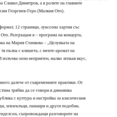
а Славил Димитров, а в ролите на главните
асим Георгиев-Геро (Малкия Ото).
формат, 12 страници, луксозна хартия със
 Ото. Разгръщам я – програма на концерта,
ка на Мария Станкова – „Целувката на
 тя пълна с клишета, с менте-аромат на
И излъчва онзи неприятен, малко лепкав вкус,
много далече от съвременните практики. От
стина трябва да се говори в динамика
ублика с култура и настройка за класическия
ди, зевзеклъци, панаири и други подобни,
енделсон, съпровождащи разговорите на