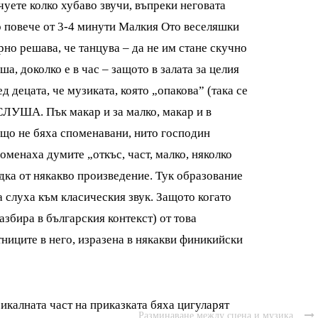
чуете колко хубаво звучи, въпреки неговата
 повече от 3-4 минути Малкия Ото веселяшки
рно решава, че танцува – да не им стане скучно
ша, доколко е в час – защото в залата за целия
д децата, че музиката, която „опакова” (така се
 СЛУША. Пък макар и за малко, макар и в
също не бяха споменавани, нито господин
оменаха думите „откъс, част, малко, няколко
вадка от някакво произведение. Тук образование
а слуха към класическия звук. Защото когато
азбира в българския контекст) от това
тниците в него, изразена в някакви финикийски
икалната част на приказката бяха цигуларят
Разминаване между сцена и музика
