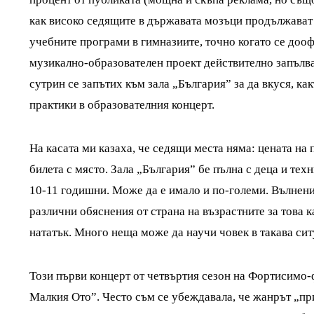
как високо седящите в държавата мозъци продължават с
учебните програми в гимназиите, точно когато се доо
музикално-образователен проект действително запълв
сутрин се запътих към зала „България” за да вкуся, ка
практики в образователния концерт.
На касата ми казаха, че седящи места няма: цената на 
билета с място. Зала „България” бе пълна с деца и тех
10-11 годишни. Може да е имало и по-големи. Вълнения
различни обяснения от страна на възрастните за това к
нататък. Много неща може да научи човек в такава сит
Този първи концерт от четвъртия сезон на Фортисимо-
Малкия Ото”. Често съм се убеждавала, че жанрът „пр