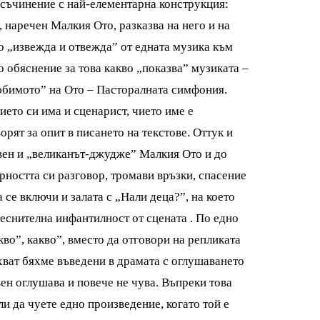
е съчинение с най-елементарна конструкция:
 наречен Малкия Ото, разказва на него и на
то „извежда и отвежда” от едната музика към
о обяснение за това какво „показва” музиката –
любимото” на Ото – Пасторалната симфония.
ието си има и сценарист, чието име е
рят за опит в писането на текстове. Оттук и
овен и „великанът-джудже” Малкия Ото и до
рността си разговор, тромави връзки, спасение
 се включи и залата с „Нали деца?”, на което
еснителна инфантилност от сцената . По едно
во”, какво”, вместо да отговори на репликата
хват бяхме въведени в драмата с оглушаването
вен оглушава и повече не чува. Въпреки това
и да чуете едно произведение, когато той е