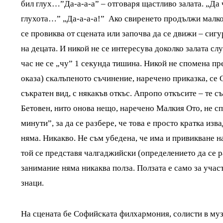
бил глух…”Да-а-а-а” – отговаря щастливо залата. „Да 
глухота…” „Да-а-а-а!”
Ако свиренето продължи малко
се провиква от сцената или започва да се движи – сигу
на децата. И никой не се интересува доколко залата слу
час не се „чу” 1 секунда тишина. Никой не спомена пре
оказа) скалъпеното съчинение, наречено приказка, се
съкратен вид, с някакъв откъс. Апропо откъсите – те 
Бетовен, нито онова нещо, наречено Малкия Ото, не сп
минути”, за да се разбере, че това е просто кратка из
няма. Никакво. Не съм убедена, че има и привикване н
той се представя чалгаджийски (определението да се р
занимание няма никаква полза. Ползата е само за учас
знаци.
На сцената бе Софийската филхармония, солисти в муз