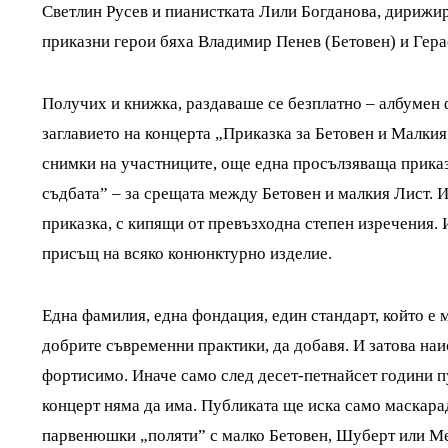
Светлин Русев и пианистката Лили Богданова, дирижир
приказни герои бяха Владимир Пенев (Бетовен) и Гер
Получих и книжка, раздаваше се безплатно – албумен 
заглавието на концерта „Приказка за Бетовен и Малкия
снимки на участниците, още една просълзяваща приказ
съдбата” – за срещата между Бетовен и малкия Лист. И
приказка, с кипящи от превъзходна степен изречения. 
присъщ на всяко конюнктурно изделие.
Една фамилия, една фондация, един стандарт, който е 
добрите съвременни практики, да добавя. И затова наи
фортисимо. Иначе само след десет-петнайсет години п
концерт няма да има. Публиката ще иска само маскара
парвенюшки „поляти” с малко Бетовен, Шуберт или М