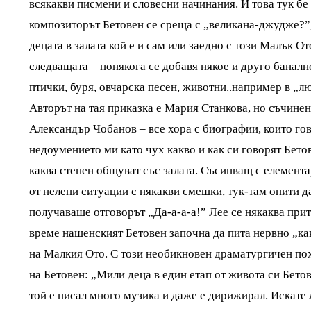
всякакви писмени и словесни начинания. И това тук б
композиторът Бетовен се среща с „великана-джудже?”,
децата в залата кой е и сам или заедно с този Малък О
следващата – понякога се добавя някое и друго баналн
птички, буря, овчарска песен, животни..например в „
Авторът на тая приказка е Мария Станкова, но съчинен
Александър Чобанов – все хора с биографии, които гово
недоумението ми като чух какво и как си говорят Бет
каква степен общуват със залата. Съсипващ с елемента
от нелепи ситуации с някакви смешки, тук-там опити да
получаваше отговорът „Да-а-а-а!” Лее се някаква прит
време нашенският Бетовен започна да пита нервно „как
на Малкия Ото. С този необикновен драматургичен по
на Бетовен: „Мили деца в един етап от живота си Бето
той е писал много музика и даже е дирижирал. Искате л