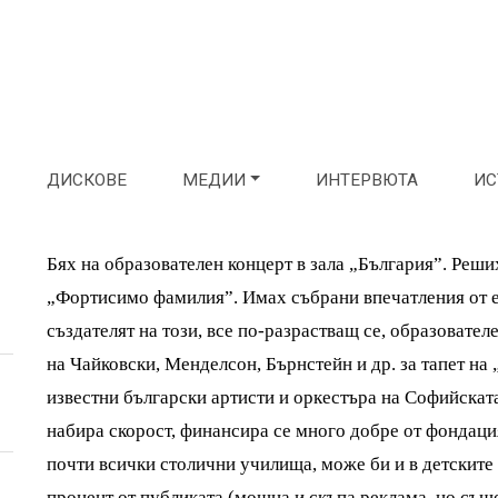
ДИСКОВЕ
МЕДИИ
ИНТЕРВЮТА
ИС
Бях на образователен концерт в зала „България”. Реши
„Фортисимо фамилия”. Имах събрани впечатления от ем
създателят на този, все по-разрастващ се, образоват
на Чайковски, Менделсон, Бърнстейн и др. за тапет на
известни български артисти и оркестъра на Софийскат
набира скорост, финансира се много добре от фондаци
почти всички столични училища, може би и в детските 
процент от публиката (мощна и скъпа реклама, но също