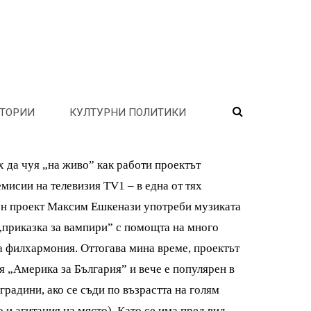
ТОРИИ
КУЛТУРНИ ПОЛИТИКИ
х да чуя „на живо” как работи проектът
исии на телевизия TV1 – в една от тях
елен проект Максим Ешкенази употреби музиката
 „приказка за вампири” с помощта на много
а филхармония. Оттогава мина време, проектът
я „Америка за България” и вече е популярен в
градини, ако се съди по възрастта на голям
 и агитация на място). Като се има пред вид