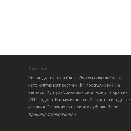
Относно
Реших да направя блога
Decrescendo.net
след
като културният вестник „К”, продължение на
вестник „Култура”, завърши своя живот в края на
2019 година. Бях музикален наблюдател и в двете
издания. Заглавието на моята рубрика беше
Крешендо/декрешендо
.