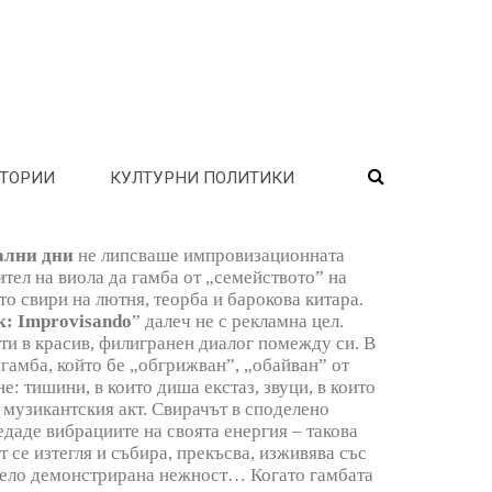
ТОРИИ
КУЛТУРНИ ПОЛИТИКИ
ални дни
не липсваше импровизационната
ител на виола да гамба от „семейството” на
йто свири на лютня, теорба и барокова китара.
к: Improvisando
” далеч не с рекламна цел.
ти в красив, филигранен диалог помежду си. В
гамба, който бе „обгрижван”, „обайван” от
: тишини, в които диша екстаз, звуци, в които
в музикантския акт. Свирачът в споделено
едаде вибрациите на своята енергия – такова
 се изтегля и събира, прекъсва, изживява със
смело демонстрирана нежност… Когато гамбата