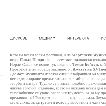
ДИСКОВЕ
МЕДИИ
ИНТЕРВЮТА
ИС
Като на всеки голям фестивал, и на
Мартенски музик
игра.
Паоло Пандолфо
, прочутият италиански изпълн
Йорди Савал, се появи тук заедно с
Томас Бойсен
, ко
Програмата им носеше заглавието „
Джазът на XVI ве
Двамата музиканти изваяха едни незабравими 60 мину
него доминираше прелъстителният тембър на виола да 
теорба и китара. Трудно се описва подобно преживяване
ликува еротика, отдаване, което не виждаш всеки ден 
самозабвение се увива около инструмента, за да му пр
преживяване! Тук идеята се превръща в наслада. Звукът
стон, сякаш за да тръгне в ново приключение в една 