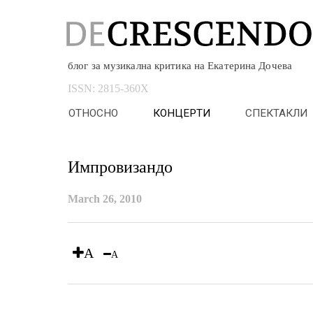
блог за музикална критика на Екатерина Дочева
ISSN:
2815-360X
ОТНОСНО
КОНЦЕРТИ
СПЕКТАКЛИ
Импровизандо
March 26, 2010
A
A