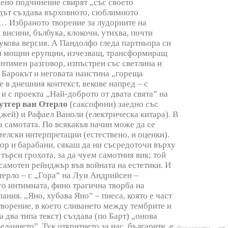
бено подчинение свирят „със своето
дът създава върховното, сюблимното
ш… Избраното творение за лудориите на
 висини, бълбука, клокочи, утихва, почти
вукова версия. А Пандолфо гледа партньора си
към мощни ерупции, изчезващ, трансформиращ
нтимен разговор, изпъстрен със светлина и
 Барокът и неговата наистина „гореща
в днешния контекст, векове напред – с
 и с проекта „Най-доброто от двата свята” на
утгер ван Отерло
(саксофони) заедно със
жей) и Рафаел Ваноли (електрическа китара). В
а самотата. По всякакъв начин може да се
елски интерпретации (естествено, и оценки).
тор и барабани, сякаш да ни съсредоточи върху
 търси грохота, за да чуем самотния вик; той
 самотен рейнджър във войната на естетики. И
Отерло – с „Гора” на Луи Андрийсен –
о интимната, фино трагична творба на
ния. „Яно, хубава Яно” – пиеса, която е част
творение, в което сливането между тембрите и
 два типа текст) създава (по Барт) „онова
ланието”. Тук откритието за нас, българите, е