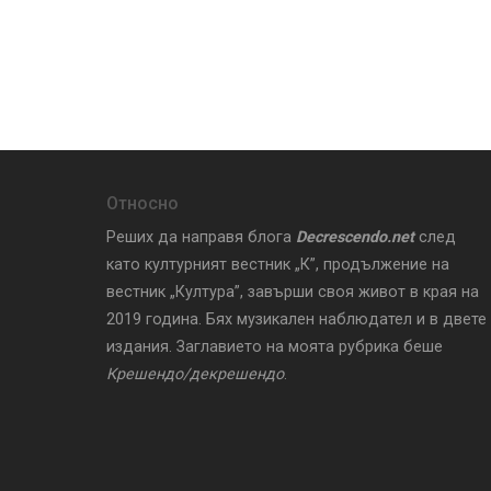
Относно
Реших да направя блога
Decrescendo.net
след
като културният вестник „К”, продължение на
вестник „Култура”, завърши своя живот в края на
2019 година. Бях музикален наблюдател и в двете
издания. Заглавието на моята рубрика беше
Крешендо/декрешендо
.