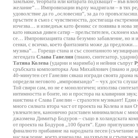
замлъкне, теорбата или китарата подхващат – във влю
желание”… Импровизации върху мадригали – в тях ре
удоволствие да го „ословесиш”, за да го провъзгласи
пръстите в съюз с чувствеността, достигаща екстремни
изчезва… и изведнъж като феникс се появява в нова з
като някакъв дивен сатир – прелъстителен, склонен 
се… Импровизацията става безумно забавление, но и и
сенки, с всичко, което фантазията може да предложи…
музика”… Горещо стана и със спонтанното музициране 
легендата
Слава Ганелин
(пиано, синтезатор, ударни)
Татяна Колева
(ударни и маримба) и нейния съпруг
Р
сръбската композиторка Ана Михайлович (пиано и дид
40-минутен сет Ганелин сякаш изгради своята драма н
определи неговото „импровизандо” – чух доста слушат
Той свири сам, но не е монологичен; използва синтеза
интимността и боите, но и простора на клавирния звук;
наистина е Слава Ганелин – страхотен музикант! Един
много силната втора част от проекта на Колева и ван 
увлекателен, канонично разставен минимализъм с мног
джазмена Димитър Бодуров – също в холандската компа
от проекта на Бодуров „100 братя”. Едно приглушено 
финалното прибавяне на народната песен (съчетание на
наслаждение, което изненадва, надхвърля и стъписва же