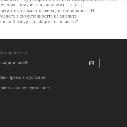
Фортисимо за Фамилията

ен човек в музиката, впрочем) – тънък,
елегантна, гъвкаво заявена дистанцираност. И
туозното в симултанността на мислите
Даниел Хамбургер „Форма на вълната”.
бонирайте се!
бщи правила и условия
олитика на поверителност