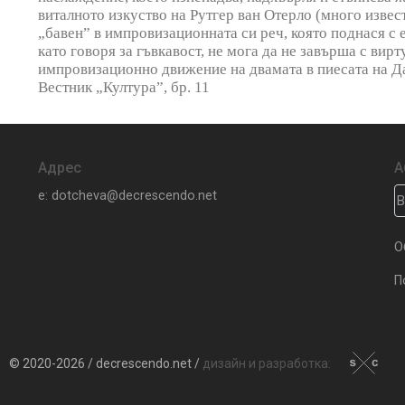
виталното изкуство на Рутгер ван Отерло (много извест
„бавен” в импровизационната си реч, която поднася с 
като говоря за гъвкавост, не мога да не завърша с вир
импровизационно движение на двамата в пиесата на 
Вестник „Култура”, бр. 11
Адрес
А
e: dotcheva@decrescendo.net
О
П
© 2020-2026 / decrescendo.net /
дизайн и разработка: