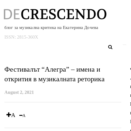
блог за музикална критика на Екатерина Дочева
ISSN:
2815-360X
Фестивалът “Алегра” – имена и
открития в музикалната реторика
August 2, 2021
A
A