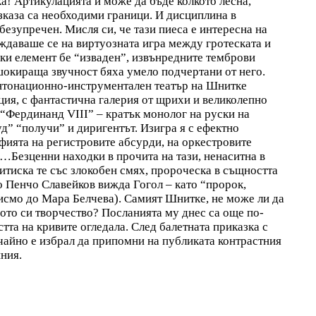
! Артикулацията й може да бъде колкото лесна,
зказа са необходими граници. И дисциплина в
безупречен. Мисля си, че тази пиеса е интересна на
аждаваше се на виртуозната игра между гротеската и
еки елемент бе “изваден”, извънредните темброви
шокираща звучност бяха умело подчертани от него.
интонационно-инструментален театър на Шнитке
ция, с фантастична галерия от щрихи и великолепно
 “Фердинанд VIII” – кратък монолог на руски на
” “получи” и диригентът. Изигра я с ефектно
ията на регистровите абсурди, на оркестровите
…Безценни находки в прочита на тази, ненаситна в
итиска те със злокобен смях, пророческа в същността
о Пенчо Славейков вижда Гогол – като “пророк,
исмо до Мара Белчева). Самият Шнитке, не може ли да
ото си творчество? Посланията му днес са още по-
тта на кривите огледала. След балетната приказка с
чайно е избрал да припомни на публиката контрастния
ния.