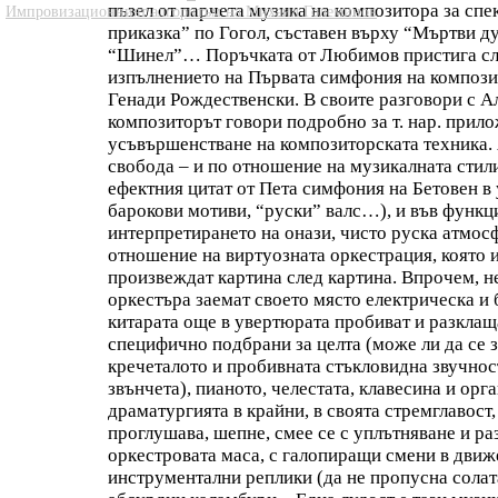
пъзел от парчета музика на композитора за с
Импровизационният алгоритъм на Михаил Големинов
приказка” по Гогол, съставен върху “Мъртви д
“Шинел”… Поръчката от Любимов пристига след
изпълнението на Първата симфония на композит
Генади Рождественски. В своите разговори с 
композиторът говори подробно за т. нар. прило
усъвършенстване на композиторската техника. 
свобода – и по отношение на музикалната стили
ефектния цитат от Пета симфония на Бетовен в
барокови мотиви, “руски” валс…), и във функц
интерпретирането на онази, чисто руска атмосф
отношение на виртуозната оркестрация, която и
произвеждат картина след картина. Впрочем, не
оркестъра заемат своето място електрическа и б
китарата още в увертюрата пробиват и разклаща
специфично подбрани за целта (може ли да се з
кречеталото и пробивната стъкловидна звучност
звънчета), пианото, челестата, клавесина и орг
драматургията в крайни, в своята стремглавост
проглушава, шепне, смее се с уплътняване и р
оркестровата маса, с галопиращи смени в движ
инструментални реплики (да не пропусна солат