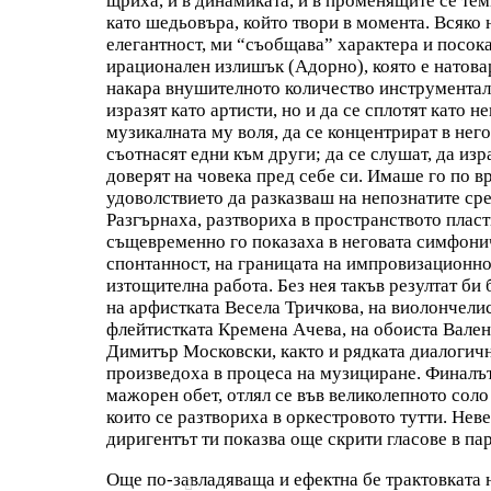
щриха, и в динамиката, и в променящите се тем
като шедьовъра, който твори в момента. Всяко
елегантност, ми “съобщава” характера и посока
ирационален излишък (Адорно), която е натовар
накара внушителното количество инструменталис
изразят като артисти, но и да се сплотят като 
музикалната му воля, да се концентрират в негов
съотнасят едни към други; да се слушат, да изр
доверят на човека пред себе си. Имаше го по в
удоволствието да разказваш на непознатите сре
Разгърнаха, разтвориха в пространството плас
същевременно го показаха в неговата симфони
спонтанност, на границата на импровизационно
изтощителна работа. Без нея такъв резултат би
на арфистката Весела Тричкова, на виолончелис
флейтистката Кремена Ачева, на обоиста Вале
Димитър Московски, както и рядката диалогичн
произведоха в процеса на музициране. Финалъ
мажорен обет, отлял се във великолепното соло
които се разтвориха в оркестровото тутти. Нев
диригентът ти показва още скрити гласове в па
Още по-завладяваща и ефектна бе трактовката 
