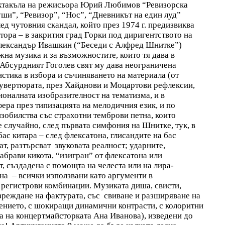
пектакъла на режисьора Юрий Любимов “Ревизорска
уши”, “Ревизор”, “Нос”, “Дневникът на един луд”
 чутовния скандал, който през 1974 г. предизвиква
ора – в закрития град Горки под диригентството на
Александър Ивашкин (“Беседи с Алфред Шнитке”)
жна музика и за възможностите, които тя дава в
Абсурдният Гоголев свят му дава неограничена
стика в избора и съчиняването на материала (от
 увертюрата, през Хайднови и Моцартови рефлексии,
ионалната изобразителност на тематизма, и в
ера през типизацията на мелодичния език, и по
зобилства със страхотни темброви петна, които
 случайно, след първата симфония на Шнитке, тук, в
ас китара – след флексатона, глисандите на бас
т, разтърсват звуковата реалност; ударните,
абрави кикота, “изигран” от флексатона или
, създадена с помощта на челеста или на лира-
ана – всички използвани като аргументи в
, регистрови комбинации. Музиката диша, свисти,
азреждане на фактурата, със свиване и разширяване на
ението, с шокиращи динамични контрасти, с колоритни
а на концертмайсторката Ана Иванова), изведени до