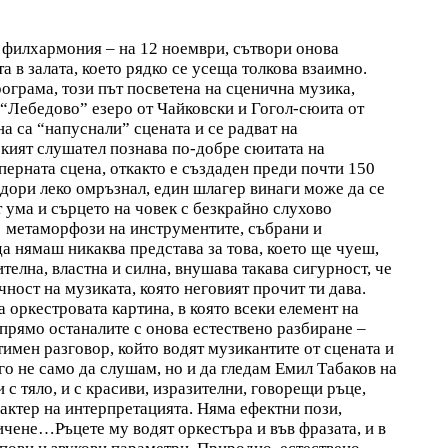
филхармония – на 12 ноември, сътвори онова
а в залата, което рядко се усеща толкова взаимно.
ограма, този път посветена на сценична музика,
“Лебедово” езеро от Чайковски и Гогол-сюита от
 са “напуснали” сцената и се радват на
ският слушател познава по-добре сюитата на
оперната сцена, откакто е създаден преди почти 150
и дори леко омръзнал, един шлагер винаги може да се
т ума и сърцето на човек с безкрайно слухово
е метаморфози на инструментите, събрани и
а нямаш никаква представа за това, което ще чуеш,
телна, властна и силна, внушава такава сигурност, че
чност на музиката, която неговият прочит ти дава.
а оркестровата картина, в която всеки елемент на
прямо останалите с онова естествено разбиране –
тимен разговор, който водят музикантите от сцената и
го не само да слушам, но и да гледам Емил Табаков на
и с тяло, и с красиви, изразителни, говорещи ръце,
рактер на интерпретацията. Няма ефектни пози,
чене…Ръцете му водят оркестъра и във фразата, и в