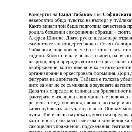
Концертът на
Емил Табаков
със
Софийската
невероятно общо чувство на възторг у публикат
Както винаги той беше подготвил качествена пр
родила безценни симфонични образци – сюита 
Алфред Шнитке. Двата руски шедьовъра отдавна
самостоятелен концертен живот. От тях българ
Чайковски, още повече че балетът не слиза от 
години. Колкото и да е познат, свирен, на няко
възроди, дори прероди, когато се пресъздаде о
въображение, който знае всичко за възможнит
организирани в оркестровата формация. Дори д
фигурата на диригента Табаков е толкова убеди
нито за миг не се съмняваш в звуковата автенти
Дава ти я с пределно изпипаната брилянтност н
фактурата е изсвирен с внимание и е положен с
резултат от вдъхновения, сложен, но също и ин
канят публиката да участва в него. Обичам мно
пулта. Той излъчва музиката, която ми предава 
които носят, означават смисъла и вглъбения ха
самоцелни упражнения, подскачания, театрални