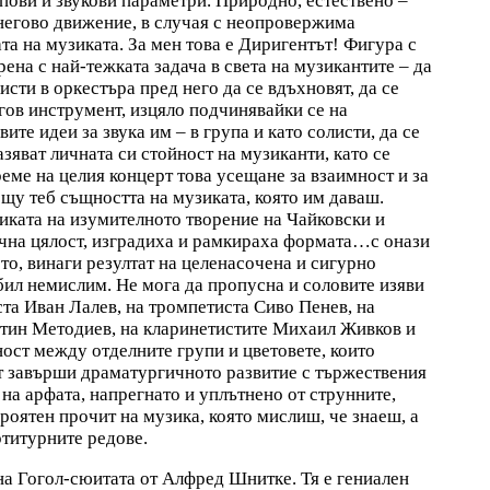
пови и звукови параметри. Природно, естествено –
 негово движение, в случая с неопровержима
та на музиката. За мен това е Диригентът! Фигура с
ена с най-тежката задача в света на музикантите – да
ти в оркестъра пред него да се вдъхновят, да се
негов инструмент, изцяло подчинявайки се на
ите идеи за звука им – в група и като солисти, да се
азяват личната си стойност на музиканти, като се
реме на целия концерт това усещане за взаимност и за
щу теб същността на музиката, която им даваш.
тиката на изумителното творение на Чайковски и
чна цялост, изградиха и рамкираха формата…с онази
то, винаги резултат на целенасочена и сигурно
 бил немислим. Не мога да пропусна и соловите изяви
та Иван Лалев, на тромпетиста Сиво Пенев, на
нтин Методиев, на кларинетистите Михаил Живков и
ост между отделните групи и цветовете, които
т завърши драматургичното развитие с тържествения
 на арфата, напрегнато и уплътнено от струнните,
ероятен прочит на музика, която мислиш, че знаеш, а
ртитурните редове.
на Гогол-сюитата от Алфред Шнитке. Тя е гениален