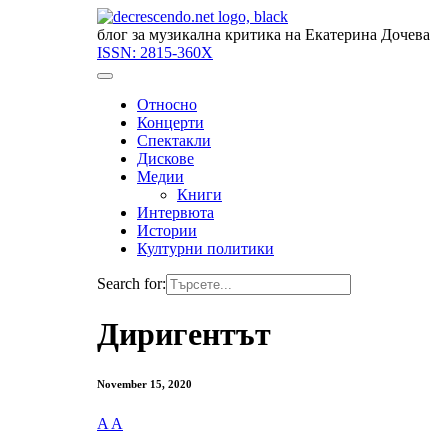
блог за музикална критика на Екатерина Дочева
ISSN:
2815-360X
Относно
Концерти
Спектакли
Дискове
Медии
Книги
Интервюта
Истории
Културни политики
Search for:
Диригентът
November 15, 2020
A
A