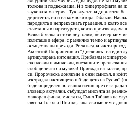
абсурдни каламбури…Една лудост е тази музика
толкова и подвеждаща. И в хипертрофията на и
звуковата материя. Тук вкусът на диригента бе 
диригента, но и на композитора Табаков. Насл
пародията в непрекъсната градация, в която вс
съчетания в партитурата, които произвеждаха 
Всяка брънка от този неутолим, неизчерпаем 
излиташе в ефира, с различно темпо и артикула
осъществени преходи. Роля в една част-преход
Аксентий Попришчин из “Дневникът на един луд
артикулирана интонация. Прибавям и хипертроф
експлозии и имплозии, внезапните прекъсвания
съобщенията си музика! Приижда на талази, пр
си. Пророческа донякъде в онзи смисъл, в койт
изстрадал настоящето и бъдещето на Русия” (п
бъде определен по същия начин през изстрадан
зловещо актуални, събуждат мисълта за реалнос
мажорен финал, мисля си, Емил Табаков не слу
свят на Гогол и Шнитке, така съизмерим с днеш