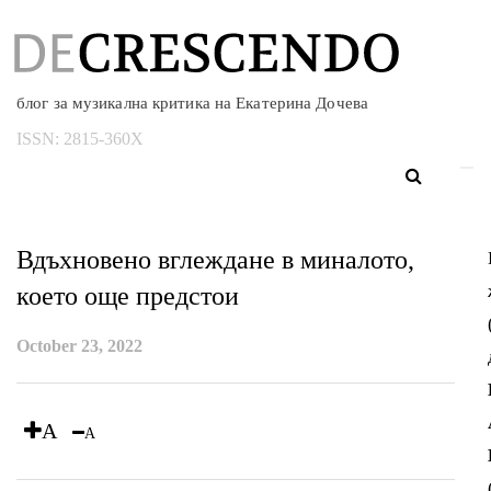
блог за музикална критика на Екатерина Дочева
ISSN:
2815-360X
Вдъхновено вглеждане в миналото,
което още предстои
October 23, 2022
A
A