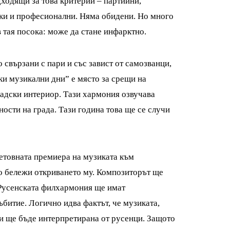
дходящи за това критерии – партиини,
ки и професионални. Няма обидени. Но много
 тая посока: може да стане инфарктно.
 свързани с пари и със завист от самозванци,
ки музикални дни” е място за срещи на
радски интериор. Тази хармония озвучава
ости на града. Тази година това ще се случи
ветовната премиера на музиката към
то бележи откриването му. Композиторът ще
 Русенската филхармония ще имат
ъбитие. Логично идва фактът, че музиката,
 и ще бъде интерпретирана от русенци. Защото