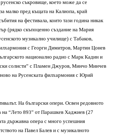
 русенско съкровище, което може да се
 за малко пред къщата на Калиопа, край
ъбития на фестивала, които тази година никак
стър (рядко скъпоценно създание на Мария
усенското музикално училище) с Табаков,
филхармония с Георги Димитров, Мартин Цонев
Българското национално радио с Марк Кадин и
йски солисти” с Пламен Джуров, Минчо Минчев
отново на Русенската филхармония с Юрий
тивалът. На български опери. Освен редовното
та на “Лето 893” от Парашкев Хаджиев (27
ката държавна опера с много успешния
тството на Павел Балев и с музикалното