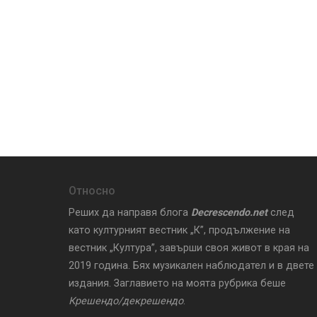
Относно
Реших да направя блога
Decrescendo.net
след
като културният вестник „К”, продължение на
вестник „Култура”, завърши своя живот в края на
2019 година. Бях музикален наблюдател и в двете
издания. Заглавието на моята рубрика беше
Крешендо/декрешендо
.