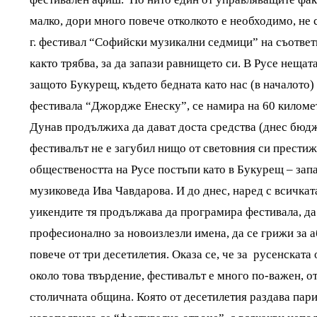
малко, дори много повече отколкото е необходимо, не 
г. фестивал “Софийски музикални седмици” на съответ
както трябва, за да запази равнището си. В Русе неща
защото Букурещ, където бедната като нас (в началото)
фестивала “Джордже Енеску”, се намира на 60 километ
Дунав продължиха да дават доста средства (днес бюдж
фестивалът не е загубил нищо от световния си престиж
обществеността на Русе постъпи като в Букурещ – запа
музиковеда Ива Чавдарова. И до днес, наред с всичката
уикендите тя продължава да програмира фестивала, да
професионално за новоизлезли имена, да се грижи за а
повече от три десетилетия. Оказа се, че за русенската
около това твърдение, фестивалът е много по-важен, 
столичната община. Която от десетилетия раздава пари