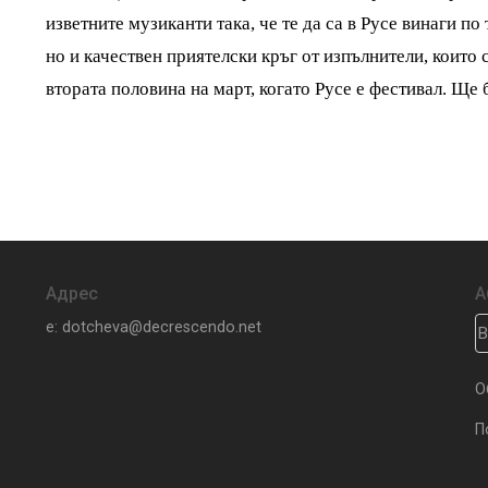
изветните музиканти така, че те да са в Русе винаги п
но и качествен приятелски кръг от изпълнители, които 
втората половина на март, когато Русе е фестивал. Ще б
Адрес
А
e: dotcheva@decrescendo.net
О
П