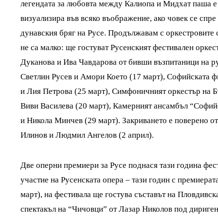
легендата за любовта между Калиопа и Мидхат паша е
визуализира във всяко въображение, ако човек се спре
дунавския бряг на Русе. Продължавам с оркестровите с
не са малко: ще гостуват Русенският фестивален орке
Дуканова и Ива Чавдарова от бивши възпитаници на р
Светлин Русев и Амори Което (17 март), Софийската 
и Лия Петрова (25 март), Симфоничният оркестър на 
Виви Василева (20 март), Камерният ансамбъл “Софи
и Никола Минчев (29 март). Закриването е поверено 
Илинов и Людмил Ангелов (2 април).
Две оперни премиери за Русе поднася тази година фес
участие на Русенската опера – тази годин с премиера
март), на фестивала ще гостува съставът на Пловдивс
спектакъл на “Чичовци” от Лазар Николов под дириген