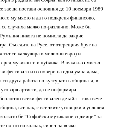
се зае да постави основния до 10 ноември 1989
ното му място и да го подкрепя финансово,
та се случиха малко по-различно. Може би
 Румъния никога не помисли да закрие
ра. Съседите на Русе, от отсрещния бряг на
етът се калкулира в милиони евро) и
 сред музиканти и публика. В някакъв смисъл
зи фестивала и го повери на една умна дама,
 си друга работа по културата в общината, в
 уговаря артисти, да се информира
бсолютно всеки фестивален детайл – така вече
 община, все пак, с всичките уговорки и условия
отколкото бе “Софийски музикални седмици” за
те почти на калпак, сиреч на всяко