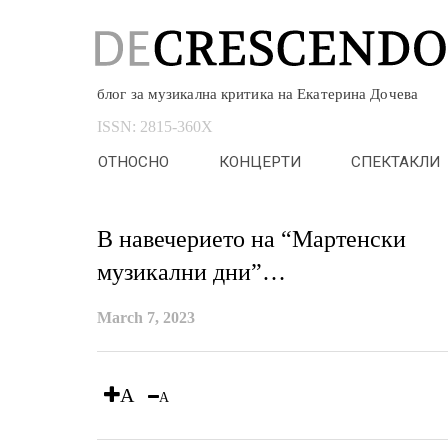
блог за музикална критика на Екатерина Дочева
ISSN:
2815-360X
ОТНОСНО
КОНЦЕРТИ
СПЕКТАКЛИ
В навечерието на “Мартенски
музикални дни”…
March 7, 2023
A
A