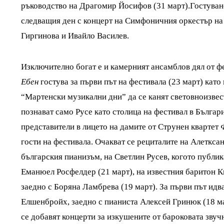
ръководство на Драгомир Йосифов (31 март).Гостуван
следващия ден с концерт на Симфоничния оркестър на
Гиргинова и Ивайло Василев.
Изключително богат е и камерният ансамблов дял от ф
Ебен
гостува за първи път на фестивала (23 март) кат
“Мартенски музикални дни” да се канят световноизвест
познават само Русе като столица на фестивал в Българ
представители в лицето на дамите от Струнен квартет
гости на фестивала. Очакват се рециталите на Алеткса
българския пианизъм, на Светлин Русев, когото публик
Еманюел Росфелдер (21 март), на известния баритон 
заедно с Боряна Ламбрева (19 март). За първи път ид
Елшенбройх, заедно с пианиста Алексей Гринюк (18 м
се добавят концерти за изкушените от бароковата звуч