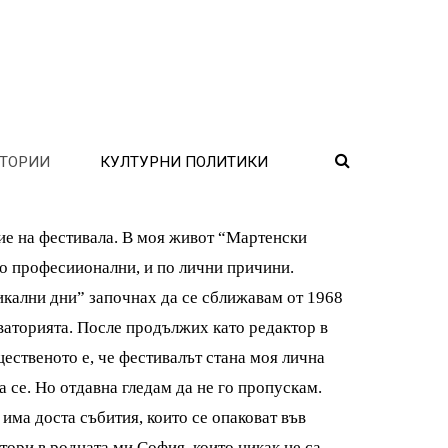
ТОРИИ
КУЛТУРНИ ПОЛИТИКИ
ие на фестивала. В моя живот “Мартенски
по професиионални, и по лични причини.
икални дни” започнах да се сближавам от 1968
рваторията. После продължих като редактор в
щественото е, че фестивалът стана моя лична
 се. Но отдавна гледам да не го пропускам.
 има доста събития, които се опаковат във
ори в родната ми София, които никак не са