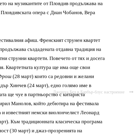
ето на музикантите от Пловдив продължава на
 Пловдивската опера с Диан Чобанов, Вера
естивалния афиш. Френският струнен квартет
о продължава създадената отдавна традиция на
ни струнни квартети. Повечето от тях и досега
ия. Квартетната култура ще има още свои
Фрош
(28 март) които са редовни и желани
ндър Хинчев (24 март), едно голямо име в
Джошуа Бел в Барбър-блус настроение

ата ще чуе в партньорство с китариста
Кирил Манолов, който дебютира на фестивала
ва и известният немски виолончелист Леонард
арт). Към традиционната класическа програма
ност (30 март) и джаз-прозренията на