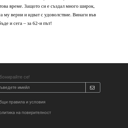
о това време. Защото си е създал много широк,
са му верни и идват с удоволствие. Винаги във
ъде и сега – за 62-и път!
бонирайте се!
бщи правила и условия
олитика на поверителност