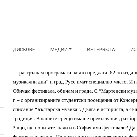
ДИСКОВЕ
МЕДИИ
ИНТЕРВЮТА
ИС
… разгръщам програмата, която предлага 62-то издан
музикални дни” и град Русе имат специално място. И 
Обичам фестивала, обичам и града. С “Мартенски муз
г. – с организираните студентски посещения от Консе
списание “Българска музика”. Дълга е историята, а съ
традиция. В нашите срещи имаше прекъсвания, разбира
Защо, ще попитате, нали и в София има фестивали? Да,
фестивален афиш. Но нито един от управляващите факт