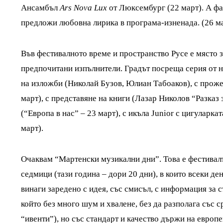
Ансамбъл
Ars Nova Lux
от Люксембург (22 март). А фа
предложи любовна лирика в програма-изненада. (26 м
Във фестивалното време и пространство Русе е място 
предпочитани изпълнители. Градът посреща серия от 
на изложби (Николай Бузов, Юлиан Табоаков), с прож
март), с представяне на книги (Лазар Николов “Разказ 
(“Европа в нас” – 23 март), с икъла Junior с цигуларк
март).
Очаквам “Мартенски музикални дни”. Това е фестивалъ
седмици (тази година – дори 20 дни), в които всеки де
винаги заредено с идея, със смисъл, с информация за 
който без много шум и хвалене, без да разполага със ср
“ивенти”), но със стандарт и качество държи на европ