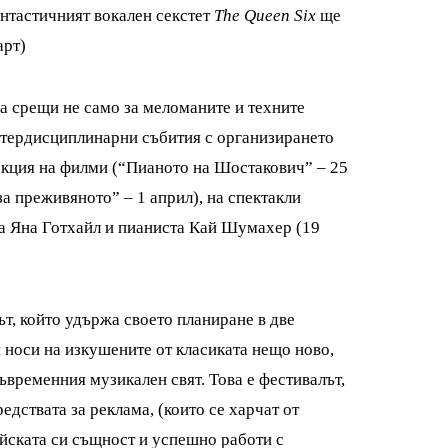
нтастичният вокален секстет
The Queen Six
ще
арт)
за срещи не само за меломаните и техните
нтердисциплинарни събития с организирането
екция на филми (“Пианото на Шостакович” – 25
за преживяното” – 1 април), на спектакли
ата Яна Готхайл и пианиста Кай Шумахер (19
т, който удържа своето планиране в две
н носи на изкушените от класиката нещо ново,
съвременния музикален свят. Това е фестивалът,
едствата за реклама, (които се харчат от
ейската си същност и успешно работи с