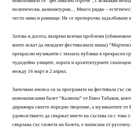
новопоявило се “фестивално отроче”, с всякакви непо
политически, конюнктурни… Много рядко – естетичес
често няма и равнище. Не се препоръчва задълбаване в
Затова и досега, въпреки всички проблеми (обикновено
които искат да овладеят фестивалната ниша) “Мартенс
прекрасни музиканти с тяхната публика в прекрасен г
чудодейно улиците, хората и архитектурните скъпоценн
между 16 март и 2 април.
Започвам анонса си за програмата на фестивала със с
новонаписания балет “Калиопа” от Емил Табаков, коя
дирижира своето поредно творение, а музикантите от
удоволствието да свържат името на състава си с това с
свързана със сюжета на балета, е написана от русенец