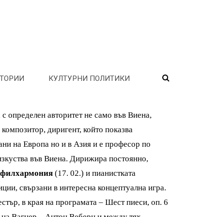
ТОРИИ
КУЛТУРНИ ПОЛИТИКИ
 с определен авторитет не само във Виена,
 композитор, диригент, който показва
ни на Европа но и в Азия и е професор по
изкуства във Виена. Дирижира постоянно,
 филхармония
(17. 02.) и пианистката
ции, свързани в интересна концептуална игра.
тър, в края на програмата – Шест пиеси, оп. 6
 на Вагнер – Антон Веберн и между тях –