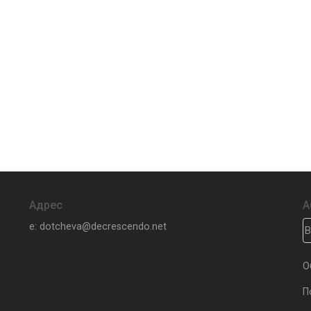
Адрес
А
e: dotcheva@decrescendo.net
О
П