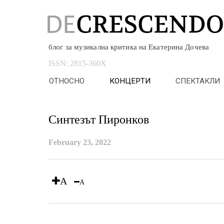
блог за музикална критика на Екатерина Дочева
ISSN:
2815-360X
ОТНОСНО
КОНЦЕРТИ
СПЕКТАКЛИ
Синтезът Пиронков
February 23, 2022
A
A