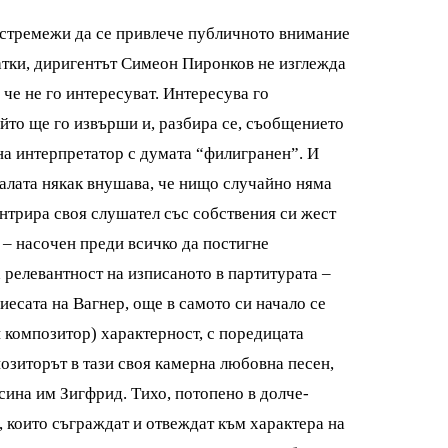
 стремежи да се привлече публичното внимание
атки, диригентът Симеон Пиронков не изглежда
 че не го интересуват. Интересува го
ойто ще го извърши и, разбира се, съобщението
на интерпретатор с думата “филигранен”. И
залата някак внушава, че нищо случайно няма
ентрира своя слушател със собствения си жест
 – насочен преди всичко да постигне
а релевантност на изписаното в партитурата –
иесата на Вагнер, още в самото си начало се
и композитор) характерност, с поредицата
позиторът в тази своя камерна любовна песен,
сина им Зигфрид. Тихо, потопено в долче-
, които съграждат и отвеждат към характера на