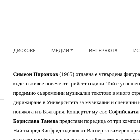
ДИСКОВЕ
МЕДИИ
ИНТЕРВЮТА
ИС
Симеон Пиронков
(1965) отдавна е утвърдена фигура
където живее повече от трийсет години. Той е успешен
предимно съвременни музикални текстове в много стра
дирижиране в Университета за музикални и сценични 
понякога и в България. Концертът му със
Софийската
Борислава Танева
представи поредица от три компози
Най-напред Зигфрид-идилия от Вагнер за камерен оркес
за голям симфоничен оркестър от абсолютния антипод