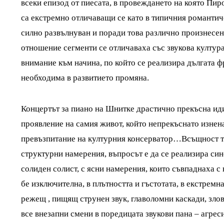
всеки епизод от пиесата, в провеждането на която Пир
са екстремно отличаващи се като в типичния романтич
силно развълнуван и поради това различно произнесен
отношение сегменти се отличаваха със звукова култура
внимание към начина, по който се реализира дългата фр
необходима в развитието промяна.
Концертът за пиано на Шнитке драстично прекъсна иди
проявление на самия живот, който непрекъснато изнена
превъзпитание на културния консерватор…Всъщност тов
структурни намерения, въпросът е да се реализира си
солиден солист, с ясни намерения, които съвпаднаха с 
бе изключителна, в плътността и гъстотата, в екстремн
режещ , пищящ струнен звук, главоломни каскади, зл
все внезапни смени в поредицата звукови пана – агрес