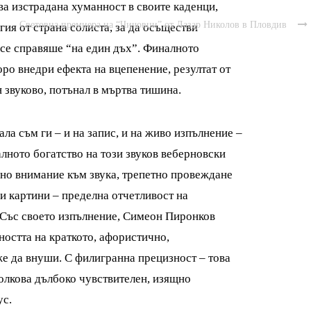
ва изстрадана хуманност в своите каденци,
Световна премиера на “Чичовци” от Лазар Николов в Пловдив

гия от страна солиста, за да осъществи
а се справяше “на един дъх”. Финалното
ро внедри ефекта на вцепенение, резултат от
 звуково, потънал в мъртва тишина.
а съм ги – и на запис, и на живо изпълнение –
алното богатство на този звуков веберновски
кано внимание към звука, трепетно провеждане
и картини – пределна отчетливост на
Със своето изпълнение, Симеон Пиронков
ността на краткото, афористично,
же да внуши. С филигранна прецизност – това
толкова дълбоко чувствителен, изящно
ус.