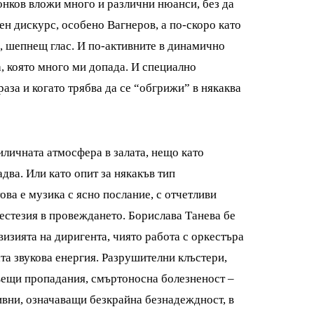
онков вложи много и различни нюанси, без да
ен дискурс, особено Вагнеров, а по-скоро като
, шепнещ глас. И по-активните в динамично
, която много ми допада. И специално
аза и когато трябва да се “обгрижи” в някаква
личната атмосфера в залата, нещо като
два. Или като опит за някакъв тип
а е музика с ясно послание, с отчетливи
нестезия в провеждането. Борислава Танева бе
визията на диригента, чиято работа с оркестъра
ата звукова енергия. Разрушителни клъстери,
овещи пропадания, смъртоносна болезненост –
ивни, означаващи безкрайна безнадеждност, в