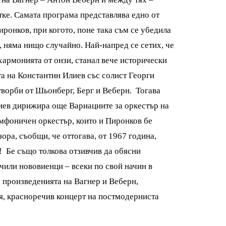
ке. Самата програма представлява едно от
ронков, при когото, поне така съм се убедила
, няма нищо случайно. Най-напред се сетих, че
хармонията от онзи, станал вече исторически
ата на Константин Илиев със солист Георги
 творби от Шьонберг, Берг и Веберн. Тогава
лиев дирижира още Вариациите за оркестър на
имфоничен оркестър, които и Пиронков бе
ора, съобщи, че оттогава, от 1967 година,
! Бе също толкова отзивчив да обясни
 учили нововиенци – всеки по свой начин в
 произведенията на Вагнер и Веберн,
я, красноречив концерт на постмодерниста