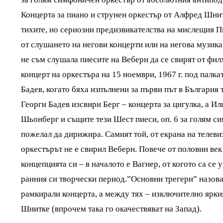
Концерта за пиано и струнен оркестър от Алфред Шнит
тихите, но сериозни предизвикателства на мислещия Пи
от слушането на негови концерти или на негова музика
не съм слушала пиесите на Веберн да се свирят от фил
концерт на оркестъра на 15 ноември, 1967 г. под палк
Бадев, когато бяха изпълнени за първи път в България
Георги Бадев изсвири Берг – концерта за цигулка, а И
Шьонберг и същите тези Шест пиеси, оп. 6 за голям с
пожелал да дирижира. Самият той, от екрана на телевиз
оркестърът не е свирил Веберн. Повече от половин век
концепцията си – в началото е Вагнер, от когото са се
ранния си творчески период.”Основни трегери” назова
рамкирали концерта, а между тях – изключително ярки
Шнитке (впрочем така го окачествяват на Запад).