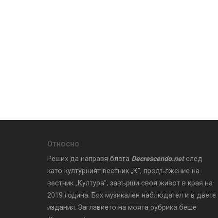
Относно
Реших да направя блога
Decrescendo.net
след
като културният вестник „К”, продължение на
вестник „Култура”, завърши своя живот в края на
2019 година. Бях музикален наблюдател и в двете
издания. Заглавието на моята рубрика беше