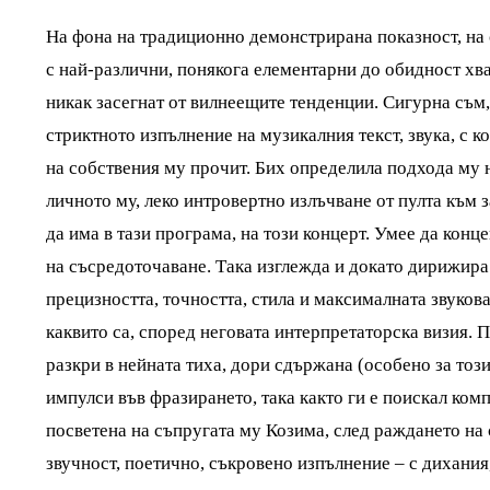
На фона на традиционно демонстрирана показност, на
с най-различни, понякога елементарни до обидност хв
никак засегнат от вилнеещите тенденции. Сигурна съм,
стриктното изпълнение на музикалния текст, звука, с к
на собствения му прочит. Бих определила подхода му 
личното му, леко интровертно излъчване от пулта към 
да има в тази програма, на този концерт. Умее да конц
на съсредоточаване. Така изглежда и докато дирижира
прецизността, точността, стила и максималната звуков
каквито са, според неговата интерпретаторска визия. П
разкри в нейната тиха, дори сдържана (особено за тоз
импулси във фразирането, така както ги е поискал ком
посветена на съпругата му Козима, след раждането на 
звучност, поетично, съкровено изпълнение – с дихания