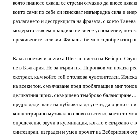
която пианото сякаш се стреми отчаяно да внесе някак
които сами по себе си изискват извънредна сила и енер
разлагането и деструкцията на фразата, с което Танев
модерато съвсем правдиво не внесе успокоение, по-ско
преживените колизии. Финалът бе много добре изигран
Каква поезия излъчиха Шестте пиеси на Веберн! Слушал
не в България. Но за първи път Пиронков ми показа ре
екстракт, към който той е толкова чувствителен. Изис
на всеки тон, смълчаване пред пробягващи в миг тонов
деликатния щрих, съвършено темброво балансиране…
щедро даде шанс на публиката да усети, да оцени стой
концентрирано музикално слово и всичко, което то мо
определение звучи в кулминация, когато е свързано с 
синтезиран, изграден и умен прочит на Веберновия оп