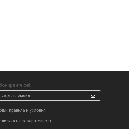
бонирайте се!
бщи правила и условия
олитика на поверителност