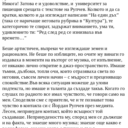
Никога! Затова е и удоволствие, и университет за
пишещия срещата с текстове на Рупчев. Колкото и да са
кратки, колкото и да изглеждат написани “На един дъх”
(така се наричаше неговата рубрика в “Култура”), те
категорично те спират, задържат вниманието, ума ти,
удивлението ти: “Ред след ред се изнизваха във
времето…”
Беше артистичен, въпреки че изглеждаше земен и
рационален. Не беше по изблиците, но очите му винаги го
издаваха в моменти на възторг от музика, от изпълнение,
от някакво лично откритие в джаз-пространството. Имаше
тъмни, дълбоки, топли очи, които отразяваха света по
неговия, съвсем личен начин – с мъдрост и преценяващо
спокойствие.Във всяка ситуация можеше да улови
подтекста, но имаше и таланта да създаде такъв. Когато го
слушах по радиото все имах чувството, че говори само на
мен. Споделяли сме с приятели, че и те познават това
чувство в контакта си с Йордан Рупчев през медията.
Лесен, непринуден контакт, който всъщност той
създаваше. Непринудеността му, според мен се дължеше
и на факта, че знаеше много музика; знаеше още какво е