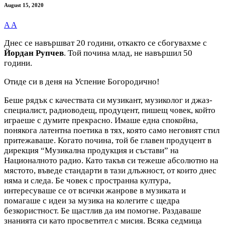
August 15, 2020
A
A
Днес се навършват 20 години, откакто се сбогувахме с
Йордан Рупчев
. Той почина млад, не навършил 50
години.
Отиде си в деня на Успение Богородично!
Беше рядък с качествата си музикант, музиколог и джаз-
специалист, радиоводещ, продуцент, пишещ човек, който
играеше с думите прекрасно. Имаше една спокойна,
понякога латентна поетика в тях, която само неговият стил
притежаваше. Когато почина, той бе главен продуцент в
дирекция “Музикална продукция и състави” на
Националното радио. Като такъв си тежеше абсолютно на
мястото, въведе стандарти в тази длъжност, от които днес
няма и следа. Бе човек с пространна култура,
интересуваше се от всички жанрове в музиката и
помагаше с идеи за музика на колегите с щедра
безкористност. Бе щастлив да им помогне. Раздаваше
знанията си като просветител с мисия. Всяка седмица