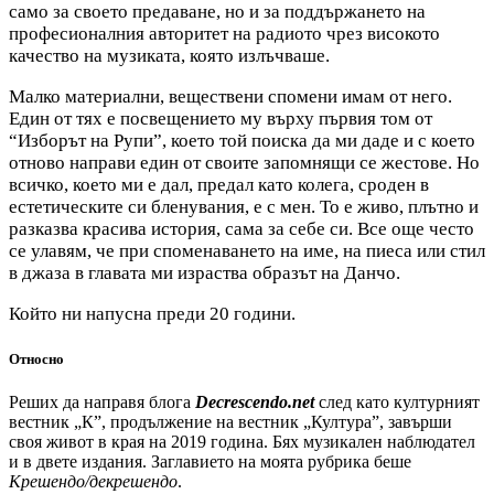
само за своето предаване, но и за поддържането на
професионалния авторитет на радиото чрез високото
качество на музиката, която излъчваше.
Малко материални, веществени спомени имам от него.
Един от тях е посвещението му върху първия том от
“Изборът на Рупи”, което той поиска да ми даде и с което
отново направи един от своите запомнящи се жестове. Но
всичко, което ми е дал, предал като колега, сроден в
естетическите си бленувания, е с мен. То е живо, плътно и
разказва красива история, сама за себе си. Все още често
се улавям, че при споменаването на име, на пиеса или стил
в джаза в главата ми израства образът на Данчо.
Който ни напусна преди 20 години.
Относно
Реших да направя блога
Decrescendo.net
след като културният
вестник „К”, продължение на вестник „Култура”, завърши
своя живот в края на 2019 година. Бях музикален наблюдател
и в двете издания. Заглавието на моята рубрика беше
Крешендо/декрешендо
.