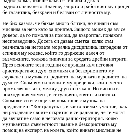
радиоформа, знаеше какво е тишина и дъх в
радиоизлъчването. Знаеше, защото и работният му процес
бе талантлив, безкраен и белязан от личността му.
Не бих казала, че бяхме много близки, но винаги съм
мислила за него като за приятел. Защото можех да му се
доверя, да го помоля за помощ, да възроптая, понякога
несправедливо. Досега си давам сметка, колко съм
разчитала на неговата морална дисциплина, изградена от
етичния му кодекс, който го държеше далеч от
възможните, толкова типични за средата дребни интриги.
През всичките тези години се връщам към неговия
аристократичен дух, спомням си безкористното му
служене на музиката, радиото, на музиката в радиото, на
думите. Спомням си точните му преценки, които често
промълвяше така, между другото сякаш. Но винаги в
подходящия момент, в ситуацията, която ги изисква.
Спомням си все още как помагаше с музика на
предаването “Контрапункт”, в което взимах участие, как
ни раздаваше своите открития и се радваше, че те могат
да звучат не само в неговата радио-територия. Колко
музикантска съвместност имаше в безкористната му
помощ на експерт, на колега, който винаги мислеше не