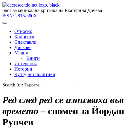
блог за музикална критика на Екатерина Дочева
ISSN:
2815-360X
Относно
Концерти
Спектакли
Дискове
Медии
Книги
Интервюта
Истории
Културни политики
Search for:
Ред след ред се изнизваха във
времето
– спомен за Йордан
Рупчев