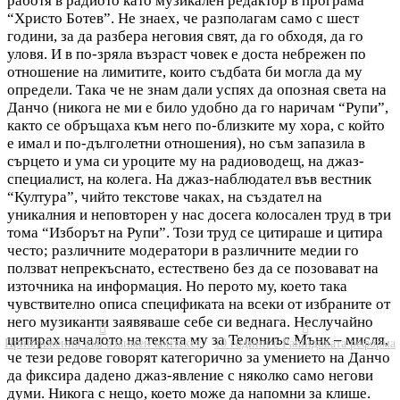
работя в радиото като музикален редактор в програма
“Христо Ботев”. Не знаех, че разполагам само с шест
години, за да разбера неговия свят, да го обходя, да го
уловя. И в по-зряла възраст човек е доста небрежен по
отношение на лимитите, които съдбата би могла да му
определи. Така че не знам дали успях да опозная света на
Данчо (никога не ми е било удобно да го наричам “Рупи”,
както се обръщаха към него по-близките му хора, с който
е имал и по-дълголетни отношения), но съм запазила в
сърцето и ума си уроците му на радиоводещ, на джаз-
специалист, на колега. На джаз-наблюдател във вестник
“Култура”, чийто текстове чаках, на създател на
уникалния и неповторен у нас досега колосален труд в три
тома “Изборът на Рупи”. Този труд се цитираше и цитира
често; различните модератори в различните медии го
ползват непрекъснато, естествено без да се позовават на
източника на информация. Но перото му, което така
чувствително описа спецификата на всеки от избраните от
него музиканти заявяваше себе си веднага. Неслучайно


цитирах началото на текста му за Телониъс Мънк – мисля,
Приближения във взаимен контекст
10 години с Рашидовата реформа
че тези редове говорят категорично за умението на Данчо
да фиксира дадено джаз-явление с няколко само негови
думи. Никога с нещо, което може да напомни за клише.