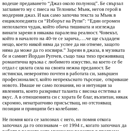
водеше предаването “Джаз около полунощ”. Бе свързал
заглавието му с пиеса на Телониъс Мънк, негов герой в
модерния джаз. И как само започва текста за Мънк в
енциклопедията си “Изборът на Рупи”: “Един огромен
непохватен чудак, който обича тишината и изглежда
винаги зареян в някаква паралелна реалност. Човекът,
който в началото на 40-те се зарича,….че ще създадем
нещо, което никой няма да успее да ни отнеме, защото
няма да може да го изсвири.” Зареян в джаза, в музиката
бе и самият Йордан Рупчев, също така тихо преживяващ
романтична връзка с любимото изкуство, на което се бе
отдал с цялата сила на своята нежна преданост. Бе
истински, невероятно почтен в работата си, завършен
професионалист, който непрекъснато търсеше, откриваше
новото. Имаше не само познания, но и интуиция за
явленията, които разкриват таланта с висока естетика и
вкус. А в отношенията си с хората бе благ, възпитан, някак
скромно, ненатрапчиво присъстващ, но отстояващ
позиции и принципи без колебание.
Не помня кога се запознах с него, но помня откога
започнах да го опознавам – от 1994 г., когато започнах да