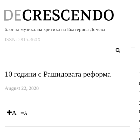
блог за музикална критика на Екатерина Дочева
ISSN:
2815-360X
10 години с Рашидовата реформа
August 22, 2020
A
A