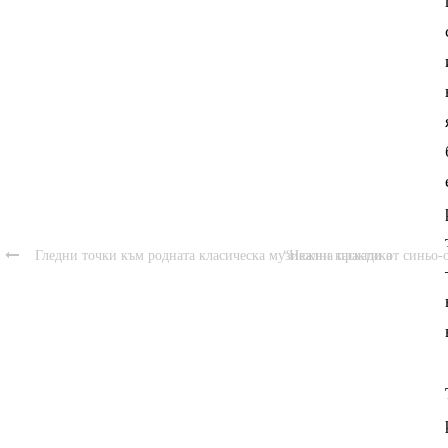

Гледни точки към родната класическа музикална практика
“Нежни каскади от синьо