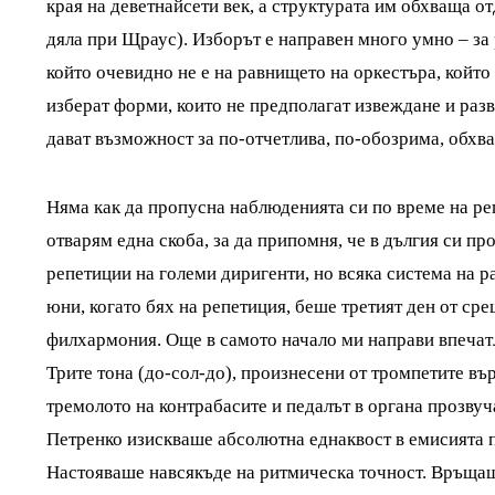
края на деветнайсети век, а структурата им обхваща о
дяла при Щраус). Изборът е направен много умно – за
който очевидно не е на равнището на оркестъра, който
изберат форми, които не предполагат извеждане и ра
дават възможност за по-отчетлива, по-обозрима, обхва
Няма как да пропусна наблюденията си по време на ре
отварям една скоба, за да припомня, че в дългия си п
репетиции на големи диригенти, но всяка система на р
юни, когато бях на репетиция, беше третият ден от ср
филхармония. Още в самото начало ми направи впечатл
Трите тона (до-сол-до), произнесени от тромпетите въ
тремолото на контрабасите и педалът в органа прозвуч
Петренко изискваше абсолютна еднаквост в емисията п
Настояваше навсякъде на ритмическа точност. Връщаше