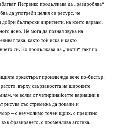
избягват. Петренко продължава да „раздробява“
ябва да употреби целия си ресурс, че
и добри български диригенти, на които вярвам.
ного ясно. Не мога да позная звука на
еливат така, както той иска и както
нието си. Но продължава да „чисти“ такт по
ицията оркестърът произвежда вече по-бистър,
братото, върху свързаността на широките
ням, че всяка от четиринайсетте вариации в
ът рисува със стремежа да покаже и
хумор – с неумолимо точен щрих, с прецизно
 във фразирането, с променлива агогика.