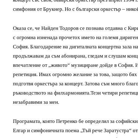
симфония от Брукнер. Но с български оркестър – никой
Оказа се, че Найден Тодоров се познава отдавна с Кир
с огромна изненада прочетох името на големя диригент
София. Благодарение на дигиталната концертна зала н
продължавам да съм абонирана, гледам и слушам конц
впечатление от „живото“ музициране дойде в София. 
репетиция. Имах огромно желание за това, защото бях 
подготвя оркестъра за концерт. Затова съм много бла
ръководството на филхармонията.Тези четири репетиц
незабравими за мен.
Програмата, която Петренко бе определил за софийск
Елгар и симфоничната поема „Тъй рече Заратустра“ от