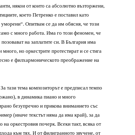
анти, някои от които са абсолютно възторжени,
ициите, което Петренко е поставил като
о уморени“. Опитвам се да им обясня, че този
 само с много работа. Има го този феномен, че
 позовават на заплатите си. В България има
и много, но оркестрите протестират и се стига
ересно е филхармоническото преображение на
. За тази тема композиторът е предписал темпо
ържано), в динамика пиано и много
сирано безупречно и прикова вниманието със
ример (иначе текстът няма да има край), за да
о на оркестровия почерк. Всеки такт, всяка от
дхода към тях. И от филигранното звучене, от