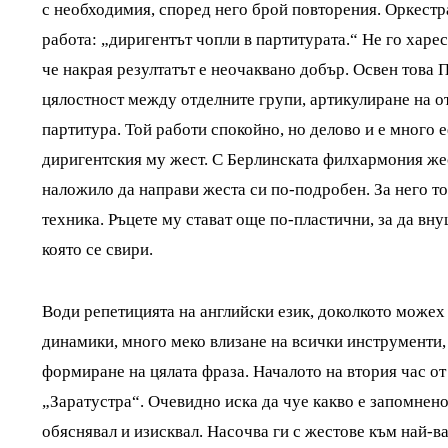
с необходимия, според него брой повторения. Оркестр
работа: „диригентът чопли в партитурата.“ Не го харес
че накрая резултатът е неочаквано добър. Освен това 
цялостност между отделните групи, артикулиране на от
партитура. Той работи спокойно, но делово и е много 
диригентския му жест. С Берлинската филхармония жест
наложило да направи жеста си по-подробен. За него т
техника. Ръцете му стават още по-пластични, за да вн
която се свири.
Води репетицията на английски език, доколкото можех
динамики, много меко влизане на всички инструменти,
формиране на цялата фраза. Началото на втория час от
„Заратустра“. Очевидно иска да чуе какво е запомнено 
обяснявал и изисквал. Насочва ги с жестове към най-в