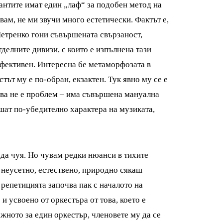
антите имат един „лаф“ за подобен метод на
вам, не ми звучи много естетически. Фактът е,
Петренко гони съвършената свързаност,
делните дивизи, с които е изпълнена тази
ефективен. Интересна бе метаморфозата в
ът му е по-обран, екзактен. Тук явно му се е
ова не е проблем – има съвършена мануална
ушат по-убедително характера на музиката,
 да чуя. Но чувам редки нюанси в тихите
 неусетно, естествено, природно сякаш
 репетицията започва пак с началото на
и усвоено от оркестъра от това, което е
ажното за един оркестър, членовете му да се