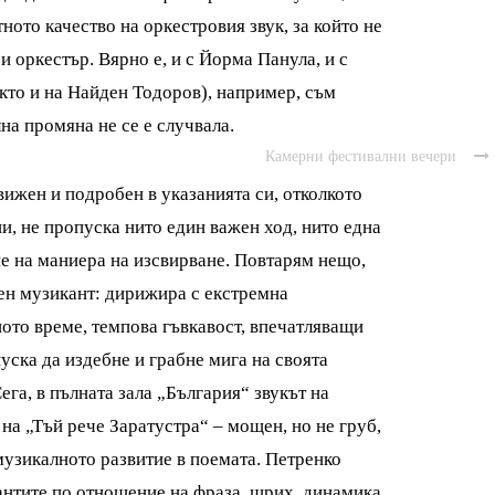
ното качество на оркестровия звук, за който не
и оркестър. Вярно е, и с Йорма Панула, и с
кто и на Найден Тодоров), например, съм
на промяна не се е случвала.
Камерни фестивални вечери

вижен и подробен в указанията си, отколкото
ни, не пропуска нито един важен ход, нито една
е на маниера на изсвирване. Повтарям нещо,
тен музикант: дирижира с екстремна
ото време, темпова гъвкавост, впечатляващи
уска да издебне и грабне мига на своята
ега, в пълната зала „България“ звукът на
на „Тъй рече Заратустра“ – мощен, но не груб,
музикалното развитие в поемата. Петренко
антите по отношение на фраза, щрих, динамика,