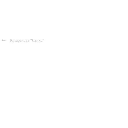

Катарзисът “Стикс”