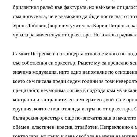
брилянтния релеф във фактурата, но най-вече от цялост
съм допускала, че е възможно да бъде постигнат от тоз
Урош Лайовиц (впрочем учител на Кирил Петренко, ка
чувала различен звук от оркестъра. Но толкова радикал
Самият Петренко и на концерта отново е много по-под
със собствения си оркестър. Ръцете му са пределно яс
значима модулация, нито едно напомняне по отношени
което съм писала преди седем години за този невероя
прецизност, неумолима логика в подхода към музикалн
контрасти и застрашителен темперамент, който не проп
ерупция, която е подготвил да изтръгне от оркестъра. С
българския оркестър е още по-впечатляващ в началото 
обемен, еластичен, красив, отработен. Непреклонно е 
контролира, но също и дава свобода на изява на музик