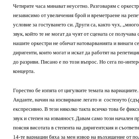
Четирите часа минават неусетно. Разговарям с оркестр
независимо от увеличения брой и времетраене на репет
условие за гостуването си. Други са, както чух, „мног
звук, който те не могат да чуят от сцената се получава
нашите оркестри не обичат натоварванията и винаги се
диригенти, които могат и искат да работят на репетици
до разриви. Писано е по този въпрос. Но сега по-инт
концерта.
Горестно бе изпята от цигулките темата на вариациите
Анданте, начин на изсвирване легато и состенуто (сд
експресивно. В тези няколко такта всичко това бе фик
звук и степен на изваяност. Давам само този начален п
поясня висотата в степента на диригентския и съответн
14-те вариации бяха за мен извор на възхищение от по