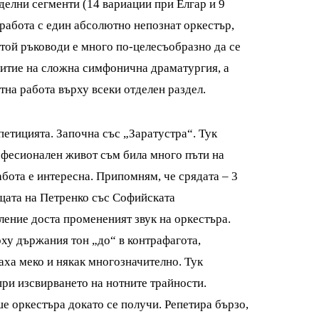
тделни сегменти (14 вариации при Елгар и 9
 работа с един абсолютно непознат оркестър,
 той ръководи е много по-целесъобразно да се
звитие на сложна симфонична драматургия, а
тна работа върху всеки отделен раздел.
петицията. Започна със „Заратустра“. Тук
рофесионален живот съм била много пъти на
абота е интересна. Припомням, че срядата – 3
ещата на Петренко със Софийската
ение доста промененият звук на оркестъра.
рху държания тон „до“ в контрафагота,
аха меко и някак многозначително. Тук
ри изсвирването на нотните трайности.
 оркестъра докато се получи. Репетира бързо,