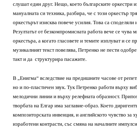
слушат един друг. Нещо, което българските оркестри 
мануалната си техника, разбира, че с този оркестър тр
оркестърът изисква повече усилия. Това са споделяли 
Резултатът от безкомпромисната работа вече се чува м
оркестъра, а когато гласовете и темите изплуват и се пр
музикалният текст повелява, Петренко не пести одобре
такт и да структурира пасажите.
В „Енигма“ вследствие на предишните часове от репет
но и по-пластичен звук. Тук Петренко работи върху ви
мелодични линии и върху релефната образност. Припом
творбата на Елгар има заглавие-образ. Което диригент
композиторската инвенция, и английското чувство за 
изработени контрасти, със смяна на началните импулси