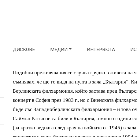
ДИСКОВЕ
МЕДИИ
ИНТЕРВЮТА
ИС
Подобни преживявания се случват рядко в живота на чо
съмнявах, че ще го видя на пулта в зала „България“. 
Берлинската филхармония, който застава пред българ
концерт в София през 1983 г., но с Виенската филхарм
бъде със Западноберлинската филхармония – и това оч
Саймън Ратъл не са били в България, а много години с
(за кратко веднага след края на войната от 1945) в з
концерт със своя, баварски оркестър през април 1994 г