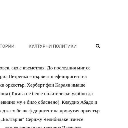
ТОРИИ
КУЛТУРНИ ПОЛИТИКИ
век, ако е късметлия. До последния миг се
Кирил Петренко е първият шеф-диригент на
ски оркестър. Херберт фон Караян имаше
ония (Тогава не беше политически удобно да
евидно му е било обяснено). Клаудио Абадо и
лед като бе шеф-диригент на прочутия оркестър
ала „България“ Серджу Челибидаке изнесе
. – там се случи една магична Четвърта