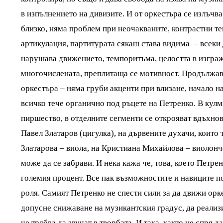
в изпълнението на дивизите. И от оркестъра се излъчв
близко, няма проблем при неочакваните, контрастни те
артикулация, партитурата сякаш става видима – всеки д
нарушава движението, темпоритъма, целостта в изграж
многочислената, преплитаща се мотивност. Продължав
оркестъра – няма груби акценти при влизане, начало н
всичко тече органично под ръцете на Петренко. В кул
пиршество, в отделните сегменти се открояват вдъхно
Павел Златаров (цигулка), на дървените духачи, които
Златарова – виола, на Кристиана Михайлова – виолонч
може да се забрави. И нека кажа че, това, което Петре
големия процент. Все пак възможностите и навиците п
роля. Самият Петренко не спести сили за да движи орке
допусне снижаване на музикантския градус, да реализ
че трябва да звучат в творбата. И така, както не спря д