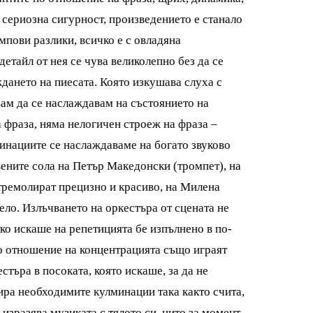
а сериозна сигурност, произведението е станало
мпови разлики, всичко е с овладяна
етайл от нея се чува великолепно без да се
дането на пиесата. Която изкушава слуха с
ам да се наслаждавам на състоянието на
а фраза, няма нелогичен строеж на фраза –
минациите се наслаждаваме на богато звуково
вените сола на Петър Македонски (тромпет), на
 тремолират прецизно и красиво, на Милена
ело. Излъчването на оркестъра от сцената не
нко искаше на репетицията бе изпълнено в по-
о отношение на концентрацията също играят
стъра в посоката, която искаше, за да не
ира необходимите кулминации така както счита,
а изразява музиката с тялото си, нито за момент