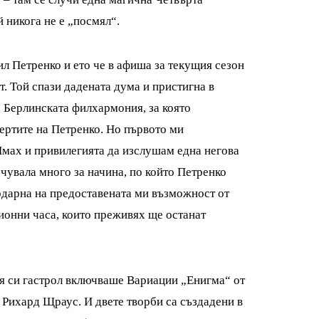
 никога не е „посмял“.
ил Петренко и ето че в афиша за текущия сезон
. Той спази дадената дума и пристигна в
а Берлинската филхармония, за която
ертите на Петренко. Но първото ми
Имах и привилегията да изслушам една негова
чувала много за начина, по който Петренко
годарна на предоставената ми възможност от
ионни часа, които преживях ще останат
ия си гастрол включваше Вариации „Енигма“ от
 Рихард Щраус. И двете творби са създадени в