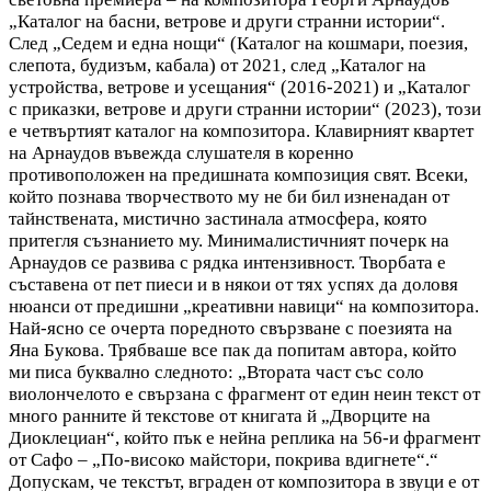
„Каталог на басни, ветрове и други странни истории“.
След „Седем и една нощи“ (Каталог на кошмари, поезия,
слепота, будизъм, кабала) от 2021, след „Каталог на
устройства, ветрове и усещания“ (2016-2021) и „Каталог
с приказки, ветрове и други странни истории“ (2023), този
е четвъртият каталог на композитора. Клавирният квартет
на Арнаудов въвежда слушателя в коренно
противоположен на предишната композиция свят. Всеки,
който познава творчеството му не би бил изненадан от
тайнствената, мистично застинала атмосфера, която
притегля съзнанието му. Минималистичният почерк на
Арнаудов се развива с рядка интензивност. Творбата е
съставена от пет пиеси и в някои от тях успях да доловя
нюанси от предишни „креативни навици“ на композитора.
Най-ясно се очерта поредното свързване с поезията на
Яна Букова. Трябваше все пак да попитам автора, който
ми писа буквално следното: „Втората част със соло
виолончелото е свързана с фрагмент от един неин текст от
много ранните й текстове от книгата й „Дворците на
Диоклециан“, който пък е нейна реплика на 56-и фрагмент
от Сафо – „По-високо майстори, покрива вдигнете“.“
Допускам, че текстът, вграден от композитора в звуци е от