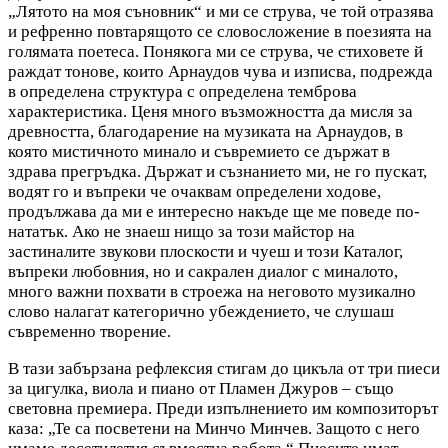
„Лятото на моя съновник“ и ми се струва, че той отразява
и рефренно повтарящото се словосложение в поезията на
голямата поетеса. Понякога ми се струва, че стиховете й
раждат тонове, които Арнаудов чува и изписва, подрежда
в определена структура с определена темброва
характеристика. Ценя много възможността да мисля за
древността, благодарение на музиката на Арнаудов, в
която мистичното минало и съвремието се държат в
здрава прегръдка. Държат и съзнанието ми, не го пускат,
водят го и въпреки че очаквам определени ходове,
продължава да ми е интересно накъде ще ме поведе по-
нататък. Ако не знаеш нищо за този майстор на
застиналите звукови плоскости и чуеш и този Каталог,
въпреки любовния, но и сакрален диалог с миналото,
много важни похвати в строежа на неговото музикално
слово налагат категорично убеждението, че слушаш
съвременно творение.
В тази забързана рефлексия стигам до цикъла от три пиеси
за цигулка, виола и пиано от Пламен Джуров – също
световна премиера. Преди изпълнението им композиторът
каза: „Те са посветени на Минчо Минчев. Защото с него