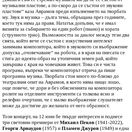
музикални пластове, а по-скоро да се състои от звукови
пластове“ каза Аврамов преди изпълнението на творбата
му. Звук и музика – дълга тема, обръщана през годините,
което тук няма да правя. Нататък допълни, че е имал
визията за събирането на един робот (пиано) и хората
(струнното трио). Възможността за диалог между тези два
свята, който вече се състои с изкуствения интелект
занимава композитора, който в звуковото си въображение
допуска „очовечаване“ на робота, а в края на пиесата се
стига до идеята-образ на утопичния земен рай, който
завършва с края на човешкия живот. Това си е чиста
програма, въпреки че композиторът отрича да пише
програмна музика. Творбата стои много по-близко до
театралния опит на Аврамов, в което няма нищо лошо,
още повече, че дори и без обясненията на композитора
ролите на отделните инструменти са толкова ясно и
релефно очертани, че с малко въображение слушателят
може да достигне до желаната от него образност.
Този концерт, на 12 юни бе твърде интересен и поднесе
три световни премиери от
Михаил Пеков
(1941-2022),
Георги Арнаудов
(1957) и
Пламен Джуров
(1949) и една