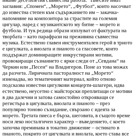
имаме десетилетия съвместна работа.“ Пиесите имат
заглавия: „Спомен“, „Морето“, „Футбол“, които насочват
до известна степен към съдържанието им – закачка-
напомняне на композитора за страстите на големия
цигулар, наред с музикантското му битие – морето и
футбола. И тук редица образи изплуват от фактурата на
творбата – като парафрази на преживяна съвместна
музика. Естествено главен инструментален герой в триото
е цигулката, а виолата и пианото са гласовете, които
поддържат доминиращите инкрустирани мотиви,
провокиращи съзнанието с ярки следи от „Севдана“ на
Черкин или „Песен“ на Владигеров. Поне аз това можах
да разчета. Лиричната пасторалност на „Морето“
изненадва, но тематичният материал, който отново
подсказва известни цигулкови концерти-шлагери, идва
естествено, неусетно с майсторски преплитащи се мотиви
в два далечни и затова самостойно открояващи се
регистъра в цигулката, виолата и пианото – през
популярно тоново съзидание, свързано с идеята за
морето. Третата пиеса е бърза, шеговита, в същото време
носи леко носталгичен характер – въведението, с което
започва преминава в токатно движение – остинато в
пианото, покрито от цигулката и виолата, което става все