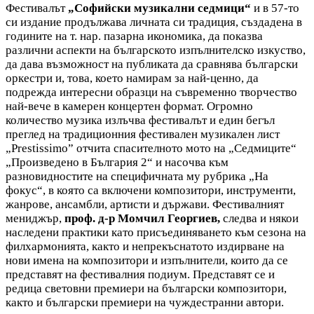
Фестивалът
„Софийски музикални седмици“
и в 57-то
си издание продължава личната си традиция, създадена в
годините на т. нар. пазарна икономика, да показва
различни аспекти на българското изпълнителско изкуство,
да дава възможност на публиката да сравнява български
оркестри и, това, което намирам за най-ценно, да
подрежда интересни образци на съвременно творчество
най-вече в камерен концертен формат. Огромно
количество музика излъчва фестивалът и един бегъл
преглед на традиционния фестивален музикален лист
„Prestissimo” отчита спасителното мото на „Седмиците“
„Произведено в България 2“ и насочва към
разновидностите на специфичната му рубрика „На
фокус“, в която са включени композитори, инструменти,
жанрове, ансамбли, артисти и държави. Фестивалният
мениджър,
проф. д-р Момчил Георгиев,
следва и някои
наследени практики като присъединяването към сезона на
филхармонията, както и непрекъснатото издирване на
нови имена на композитори и изпълнители, които да се
представят на фестивалния подиум. Представят се и
редица световни премиери на български композитори,
както и български премиери на чуждестранни автори.