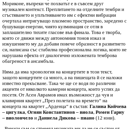
Мориконе, въпреки че похватът е в съвсем друг
музикален контекст. Преплитането на отделните тембри и
сгъстяването и уплътняването им с ефектни вибрации
очертаха интригуващо плазмено пространство, заредено с
бушуващи енергии, чиято кулминация се отля в
заплашително тихите гласове във финала. Това е творба,
която се движи между автономния тонов изказ и
изкушението му да добави повече образност в развитието
си, написана със стабилна професионална логика, която не
нарушава ефекта от диалогично изложената темброва
обагреност в ансамбъла.
Няма да има хронология на концертите в този текст,
защото концертите са много, а на пишещата й се наложи
известно прекъсване. Така че ще се водя по различни
акценти от няколкото камерни концерта, които успях да
посетя. От Асен Аврамов имах възможност да чуя и
клавирния квартет „През полетата на времето“ на
концерта на квартет „Арденца“ в състав:
Галина Койчева
– цигулка
,
Огнян Константинов – виола
,
Ромен Гариу
– виолончело
и
Даниела Дикова – пиано
(12 юни).
„Винаги съм се стремял музиката ми да не се състои от