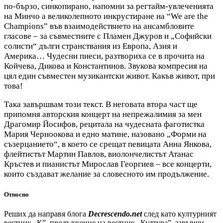
по-бързо, синкопирано, напомни за регтайм-увлеченията
на Минчо а великолепното инкрустиране на “We are the
Champions” във взаимодействието на ансамбловите
гласове – за съвместните с Пламен Джуров и „Софийски
солисти“ дълги странствания из Европа, Азия и
Америка… Чудесни пиеси, разтвориха се в прочита на
Койчева, Дикова и Константинов. Звукова компресия на
цял един съвместен музикантски живот. Какъв живот, при
това!
Така завършвам този текст. В неговата втора част ще
припомня авторския концерт на непрежалимия за мен
Драгомир Йосифов, рецитала на чудесната фаготистка
Мария Черноокова и едно матине, назовано „Форми на
съзерцанието“, в което се срещат певицата Анна Янкова,
флейтистът Мартин Павлов, виолончелистът Атанас
Кръстев и пианистът Мирослав Георгиев – все концерти,
които създават желание за словесното им продължение.
Относно
Реших да направя блога
Decrescendo.net
след като културният
вестник „К”, продължение на вестник „Култура”, завърши