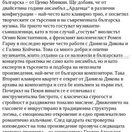
българска – от Ценко Минкин. Ще добавя, че от
двайсетина години ансамбъл „Арденца“ в различни
конфигурации – най-често като клавирно трио, е посветил
творческите си търсения и на съвременната българска
музика. На триото често гостуват музиканти-
съмишленици, като в този случай „гостува“ виолистът
Огнян Константинов, а френският виолончелист Ромен
Гариу в последно време често работи с Даниела Дикова и
с Галина Койчева. Това са много добри и опитни


музиканти, които отдавна са се наложили в българската
Кирил Петренко в София
„Не съм се мислил централно за композитор“
концертна практика не само като ансамбъл, но и като
експерти в търсенето и подбора на непознати
произведения, най-вече от български композитори. Така
Вторият клавирен квартет е открит от Даниела Дикова в
архива на композитора и сега бе изпълнен за първи път.
Почеркът на Пеков винаги се е отличавал с
инструментална бистрота, с класическа строгост и
стройност и раздвижено тонално мислене. Движението на
гласовете е инкрустирано в традиционна структурна
логика, с емоционално откровение и едно привлекателно
романтично излъчване. След щедрата екстровертна
изповедност на това произведение прозвуча следващата
световна премиера – на композитора Георги Арнаудов