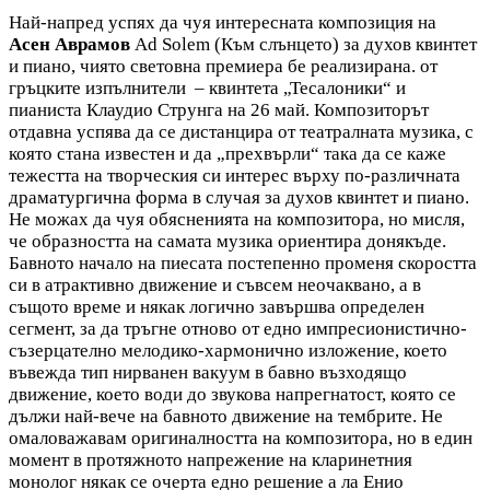
Най-напред успях да чуя интересната композиция на
Асен Аврамов
Ad Solem (Към слънцето) за духов квинтет
и пиано, чиято световна премиера бе реализирана. от
гръцките изпълнители – квинтета „Тесалоники“ и
пианиста Клаудио Струнга на 26 май. Композиторът
отдавна успява да се дистанцира от театралната музика, с
която стана известен и да „прехвърли“ така да се каже
тежестта на творческия си интерес върху по-различната
драматургична форма в случая за духов квинтет и пиано.
Не можах да чуя обясненията на композитора, но мисля,
че образността на самата музика ориентира донякъде.
Бавното начало на пиесата постепенно променя скоростта
си в атрактивно движение и съвсем неочаквано, а в
същото време и някак логично завършва определен
сегмент, за да тръгне отново от едно импресионистично-
съзерцателно мелодико-хармонично изложение, което
въвежда тип нирванен вакуум в бавно възходящо
движение, което води до звукова напрегнатост, която се
дължи най-вече на бавното движение на тембрите. Не
омаловажавам оригиналността на композитора, но в един
момент в протяжното напрежение на кларинетния
монолог някак се очерта едно решение а ла Енио