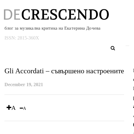
блог за музикална критика на Екатерина Дочева
ISSN:
2815-360X
Gli Accordati – съвършено настроените
December 19, 2021
A
A