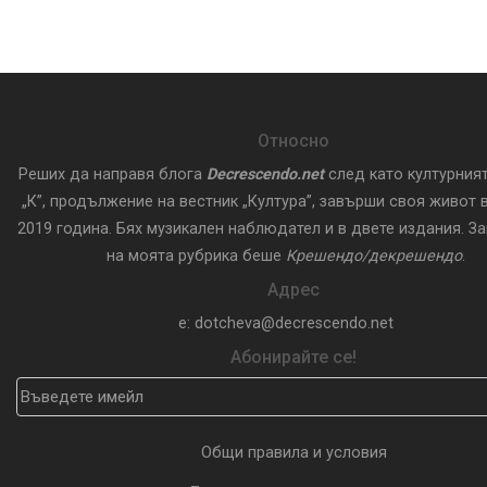
Относно
Реших да направя блога
Decrescendo.net
след като културния
„К”, продължение на вестник „Култура”, завърши своя живот в
2019 година. Бях музикален наблюдател и в двете издания. З
на моята рубрика беше
Крешендо/декрешендо
.
Адрес
e: dotcheva@decrescendo.net
Абонирайте се!
Общи правила и условия