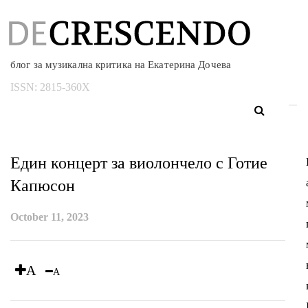
блог за музикална критика на Екатерина Дочева
ISSN:
2815-360X
Един концерт за виолончело с Готие
Капюсон
October 11, 2023
A
A