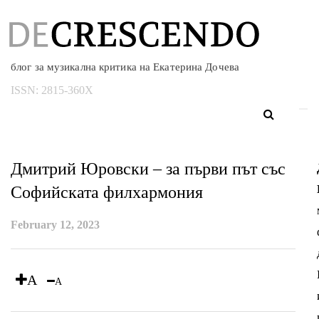
блог за музикална критика на Екатерина Дочева
ISSN:
2815-360X
Дмитрий Юровски – за първи път със
Софийската филхармония
February 12, 2023
A
A