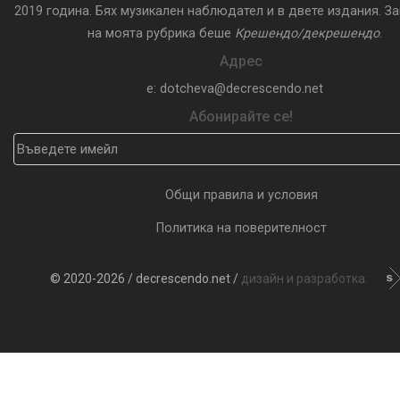
2019 година. Бях музикален наблюдател и в двете издания. З
на моята рубрика беше
Крешендо/декрешендо
.
Адрес
e: dotcheva@decrescendo.net
Абонирайте се!
Общи правила и условия
Политика на поверителност
© 2020-2026 / decrescendo.net /
дизайн и разработка: