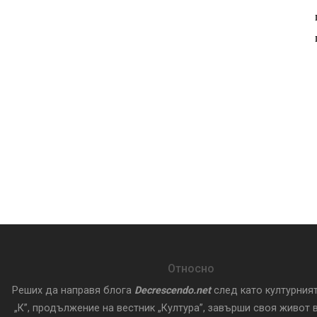
Относно
Реших да направя блога
Decrescendo.net
след като културния
„К”, продължение на вестник „Култура”, завърши своя живот в