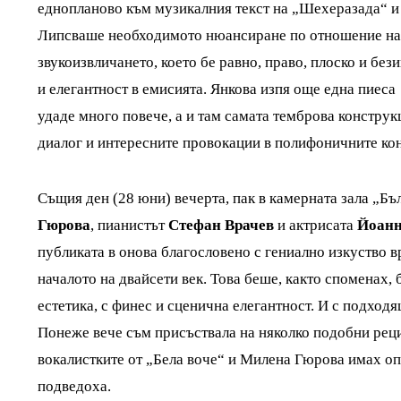
еднопланово към музикалния текст на „Шехеразада“ и
Липсваше необходимото нюансиране по отношение на 
звукоизвличането, което бе равно, право, плоско и без
и елегантност в емисията. Янкова изпя още една пиеса
удаде много повече, а и там самата темброва конструк
диалог и интересните провокации в полифоничните ко
Същия ден (28 юни) вечерта, пак в камерната зала „Бъ
Гюрова
, пианистът
Стефан Врачев
и актрисата
Йоанн
публиката в онова благословено с гениално изкуство в
началото на двайсети век. Това беше, както споменах, 
естетика, с финес и сценична елегантност. И с подход
Понеже вече съм присъствала на няколко подобни реци
вокалистките от „Бела воче“ и Милена Гюрова имах оп
подведоха.