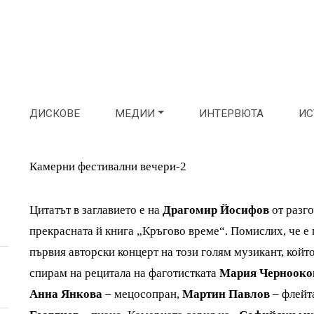
ДИСКОВЕ
МЕДИИ
ИНТЕРВЮТА
ИС
Камерни фестивални вечери-2
Цитатът в заглавието е на
Драгомир Йосифов
от разг
прекрасната й книга „Кръгово време“. Помислих, че е п
първия авторски концерт на този голям музикант, който
спирам на рецитала на фаготистката
Мария Чернооко
Анна Янкова
– мецосопран,
Мартин
Павлов
– флейт