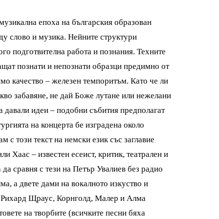
 музикална епоха на българския образован
ду слово и музика. Нейните структури
ого подготвителна работа и познания. Техните
ващат познати и непознати образци предимно от
мо качество – железен темпоритъм. Като че ли
акво забавяне, не дай Боже лутане или нежелани
са давали идеи – подобни събития предполагат
ургията на концерта бе изградена около
 с този текст на немски език със заглавие
ли Хаас – известен есеист, критик, театрален и
да сравня с тези на Петър Увалиев без радио
а, а двете дами на вокалното изкуство и
, Рихард Щраус, Корнголд, Малер и Алма
овете на творбите (всичките песни бяха