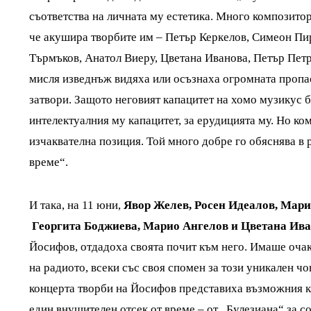
съответства на личната му естетика. Много композитори
че акушира творбите им – Петър Керкелов, Симеон Пи
Търмъков, Анатол Виеру, Цветана Иванова, Петър Петро
мисля изведнъж видяха или осъзнаха огромната пропаст
затвори. Защото неговият капацитет на хомо музикус 
интелектуалния му капацитет, за ерудицията му. Но к
изчаквателна позиция. Той много добре го обяснява в 
време“.
И така, на 11 юни,
Явор Желев, Росен Идеалов, Мари
Георгита Боджиева, Марио Ангелов и Цветана
Ива
Йосифов, отдадоха своята почит към него. Имаше очак
на радиото, всеки със своя спомен за този уникален чо
концерта творби на Йосифов представиха възможния кр
един внушителен отсек от време – от „Булезиана“ за с