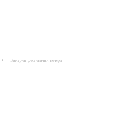

Камерни фестивални вечери