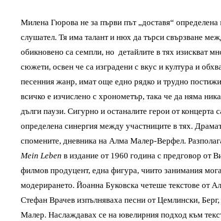
Милена Гюрова не за първи път „доставя“ определена
слушател. Тя има талант и нюх да търси свързване меж
обикновено са семпли, но детайлите в тях изискват мн
сюжети, освен че са изградени с вкус и култура и обх
песенния жанр, имат още едно рядко и трудно постижи
всичко е изчислено с хронометър, така че да няма ник
дълги паузи. Сигурно и останалите герои от концерта 
определена синергия между участниците в тях. Драмат
спомените, дневника на Алма Малер-Верфел. Разполагам
Mein Leben
в издание от 1960 година с предговор от Ви
филмов продуцент, една фигура, чиито занимания мога 
модерирането. Йоанна Буковска четеше текстове от Алм
Стефан Врачев изпълняваха песни от Цемлински, Берг
Малер. Наслаждавах се на ювелирния подход към текст