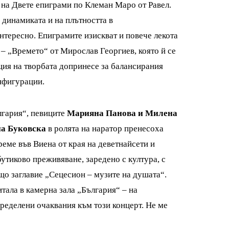
 на Двете епиграми по Клеман Маро от Равел.
динамиката и на плътността в
интересно. Епиграмите изискват и повече лекота
 – „Времето“ от Мирослав Георгиев, която й се
ция на творбата допринесе за балансирания
нфигурации.
лгария“, певиците
Марияна Панова и Милена
а Буковска
в ролята на наратор пренесоха
реме във Виена от края на деветнайсети и
бутиково преживяване, заредено с култура, с
ящо заглавие „Сецесион – музите на душата“.
тала в камерна зала „България“ – на
ределени очаквания към този концерт. Не ме