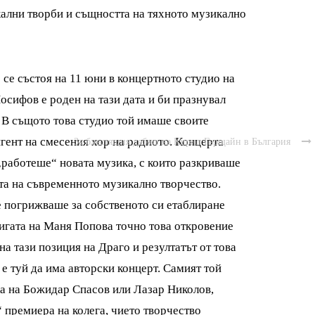
кални творби и същността на тяхното музикално
)
се състоя на 11 юни в концертното студио на
осифов е роден на тази дата и би празнувал
. В същото това студио той имаше своите
гент на смесения хор на радиото. Концерта
За блестящия дебют на Кирил Герщайн в България

 „работеше“ новата музика, с които разкриваше
та на съвременното музикално творчество.
се погрижваше за собственото си етаблиране
нигата на Маня Попова точно това откровение
а тази позиция на Драго и резултатът от това
е туй да има авторски концерт. Самият той
а на Божидар Спасов или Лазар Николов,
 премиера на колега, чието творчество