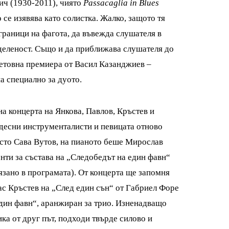
ич (1930-2011), чиято
Passacaglia in Blues
се изявява като солистка. Жалко, защото тя
граници на фагота, да въвежда слушателя в
оделеност. Също и да приближава слушателя до
ветовна премиера от Васил Казанджиев –
а специално за дуото.
а концерта на Янкова, Павлов, Кръстев и
удесни инструменталисти и певицата отново
есто Сава Вутов, на пианото беше Мирослав
нти за състава на „Следобедът на един фавн“
язано в програмата). От концерта ще запомня
ас Кръстев на „След един сън“ от Габриел Форе
един фавн“, аранжиран за трио. Изненадващо
ика от друг път, подходи твърде силово и