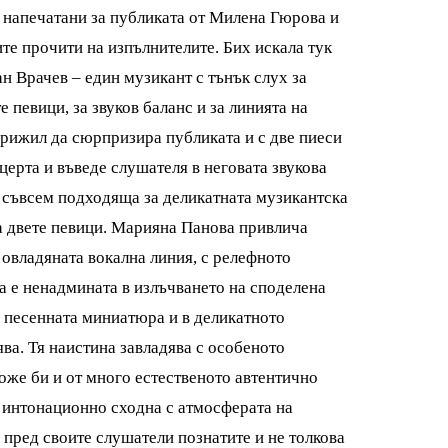
и напечатани за публиката от Милена Гюрова и
ите прочити на изпълнителите. Бих искала тук
н Врачев – един музикант с тънък слух за
е певици, за звуков баланс и за линията на
грижил да сюрпризира публиката и с две пиеси
церта и въведе слушателя в неговата звукова
 съвсем подходяща за деликатната музикантска
а двете певици. Марияна Панова привлича
 овладяната вокална линия, с релефното
а е ненадмината в излъчването на споделена
а песенната миниатюра и в деликатното
ва. Тя наистина завладява с особеното
оже би и от много естественото автентично
е интонационно сходна с атмосферата на
а пред своите слушатели познатите и не толкова