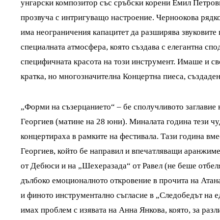
унгарски композитор със сръбски корени Емил Петров
прозвуча с интригуващо настроение. Черноокова рядко 
има неограничения капацитет да разширява звуковите 
специалната атмосфера, която създава с елегантна сп
специфичната красота на този инструмент. Имаше и с
кратка, но многозначителна Концертна пиеса, създаден
„Форми на съзерцанието“ – бе сполучливото заглавие н
Георгиев (матине на 28 юни). Миналата година тези ч
концертираха в рамките на фестивала. Тази година вм
Георгиев, който бе направил и впечатляващи аранжиме
от Дебюси и на „Шехеразада“ от Равел (не беше отбел
дълбоко емоционалното откровение в прочита на Атан
и финото инструментално съгласие в „Следобедът на 
имах проблем с изявата на Анна Янкова, която, за разл