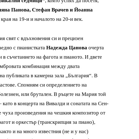
зикални седмици“
, която успях да посетя,
яна Панова, Стефан Врачев и Йоанна
края на 19-и и началото на 20-и век.
ия свят с вдъхновения си и прецизен
заедно с пианистката
Надежда Цанова
очерта
в съчетанието на фагота и пианото. И двете
тембровата комбинация между двата
на публиката в камерна зала „България“. В
ластове. Спомням си определението на
олезнен, или брутален. В ръцете на Мария той
 като в концерта на Вивалди и сонатата на Сен-
е чуха произведения на чешкия композитор от
агот и оркестър (транскрипция за пиано),
акто и на много известния (не и у нас)