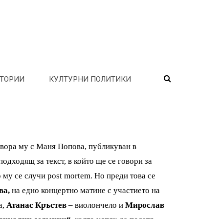
ТОРИИ
КУЛТУРНИ ПОЛИТИКИ
овора му с Маня Попова, публикуван в
одходящ за текст, в който ще се говори за
 му се случи post mortem. Но преди това се
ва,
на едно концертно матине с участието на
а,
Атанас Кръстев
– виолончело и
Мирослав