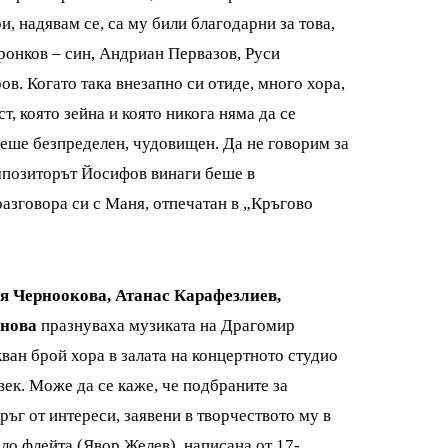
, надявам се, са му били благодарни за това,
ронков – син, Андриан Первазов, Руси
в. Когато така внезапно си отиде, много хора,
, която зейна и която никога няма да се
беше безпределен, чудовищен. Да не говорим за
омпозиторът Йосифов винаги беше в
разговора си с Маня, отпечатан в „Кръгово
я Черноокова, Атанас
Карафезлиев,
нова
празнуваха музиката на Драгомир
ван брой хора в залата на концертното студио
век. Може да се каже, че подбраните за
ъг от интереси, заявени в творчеството му в
оло флейта (Явор Желев) написана от 17-