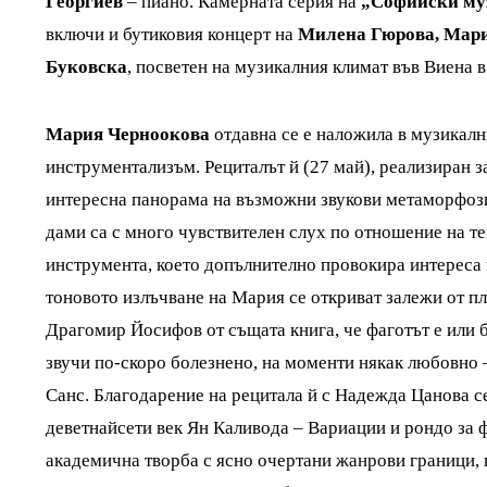
Георгиев
– пиано. Камерната серия на
„Софийски му
включи и бутиковия концерт на
Милена Гюрова, Мари
Буковска
, посветен на музикалния климат във Виена в 
Мария Черноокова
отдавна се е наложила в музикалн
инструментализъм. Рециталът й (27 май), реализиран 
интересна панорама на възможни звукови метаморфози 
дами са с много чувствителен слух по отношение на 
инструмента, което допълнително провокира интереса 
тоновото излъчване на Мария се откриват залежи от п
Драгомир Йосифов от същата книга, че фаготът е или б
звучи по-скоро болезнено, на моменти някак любовно –
Санс. Благодарение на рецитала й с Надежда Цанова с
деветнайсети век Ян Каливода – Вариации и рондо за ф
академична творба с ясно очертани жанрови граници, к