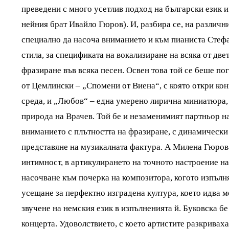
преведени с много усетлив подход на български език 
нейния брат Ивайло Гюров). И, разбира се, на различн
специално да насоча вниманието и към пианиста Стефа
стила, за спецификата на вокализиране на всяка от двет
фразиране във всяка песен. Освен това той се беше по
от Цемлински – „Спомени от Виена“, с която откри кон
среда, и „Любов“ – една умерено лирична миниатюра,
природа на Врачев. Той бе и незаменимият партньор н
вниманието с плътността на фразиране, с динамически
представяне на музикалната фактура. А Милена Гюров
интимност, в артикулирането на точното настроение н
насочване към почерка на композитора, когото изпълня
усещане за перфектно изградена култура, което идва м
звучене на немския език в изпълненията й. Буковска б
концерта. Удоволствието, с което артистите разкривах