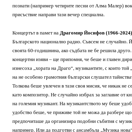
познати (например четирите песни от Алма Малер) во
присъствие направи тази вечер специална.
Концертът в памет на
Драгомир Йосифов (1966-2024
Българското национално радио. Съвсем не случайно. Й
своята 60-годишнина, ако съдбата не бе решила друго
концертни изяви – ще припомня, че беше и главен дири
изнесоха „хората на Драго“, музикантите, с които той
на не особено грамотния български слушател тайнства
Толкова беше увлечен в тази своя мисия, че никак не 
като композитор. Не случайно избрах за заглавие от к
на големия музикант. На музикантството му беше удобн
удобство беше, че приживе той не можа да разбере що 
предпочиташе да организира подобни събития с музик
например. Или да подготви с ансамбъла „Музика нова“