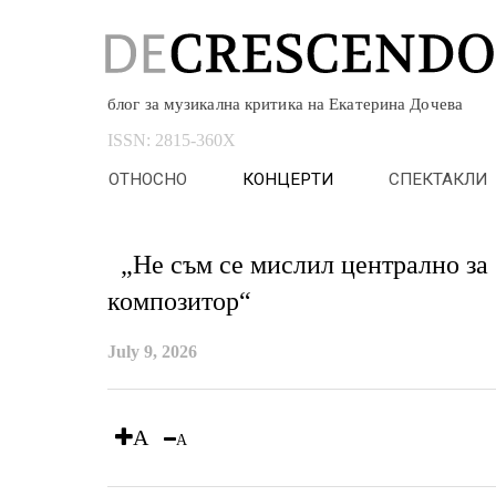
блог за музикална критика на Екатерина Дочева
ISSN:
2815-360X
ОТНОСНО
КОНЦЕРТИ
СПЕКТАКЛИ
„Не съм се мислил централно за
композитор“
July 9, 2026
A
A