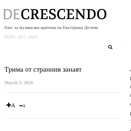
блог за музикална критика на Екатерина Дочева
ISSN:
2815-360X
Трима от странния занаят
March 3, 2026
A
A