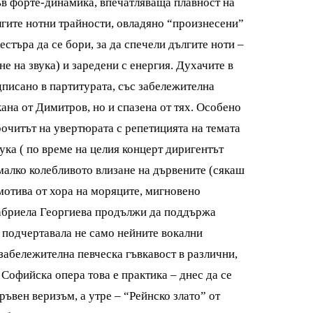
във форте-динамика, впечатляваща плавност на
гите нотни трайности, овладяно “произнесени”
стъра да се бори, за да спечели дългите ноти –
е на звука) и заредени с енергия. Духачите в
едписано в партитурата, със забележителна
кана от Димитров, но и спазена от тях. Особено
очитът на увертюрата с репетицията на темата
ука ( по време на целия концерт диригентът
малко колебливото влизане на дървените (сякаш
мотива от хора на моряците, мигновено
Габриела Георгиева продължи да поддържа
м подчертавала не само нейните вокални
 забележителна певческа гъвкавост в различни,
Софийска опера това е практика – днес да се
ъвен веризъм, а утре – “Рейнско злато” от