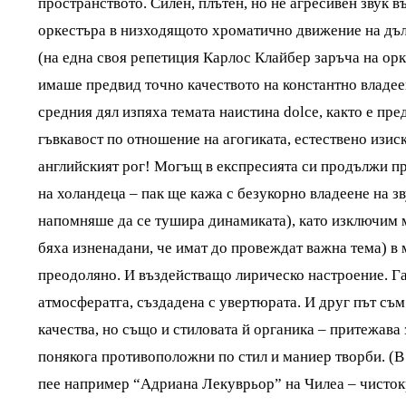
пространството. Силен, плътен, но не агресивен звук 
оркестъра в низходящото хроматично движение на дъл
(на една своя репетиция Карлос Клайбер заръча на орке
имаше предвид точно качеството на константно владеен
средния дял изпяха темата наистина dolce, както е пр
гъвкавост по отношение на агогиката, естествено изис
английският рог! Могъщ в експресията си продължи пр
на холандеца – пак ще кажа с безукорно владеене на зв
напомняше да се тушира динамиката), като изключим 
бяха изненадани, че имат до провеждат важна тема) в 
преодоляно. И въздействащо лирическо настроение. 
атмосфератга, създадена с увертюрата. И друг път съ
качества, но също и стиловата й органика – притежава
понякога противоположни по стил и маниер творби. (В 
пее например “Адриана Лекуврьор” на Чилеа – чистокр