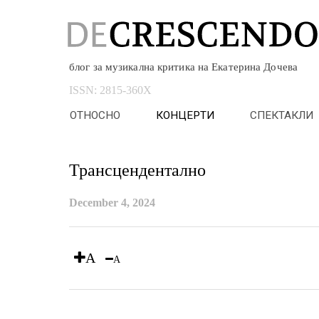
блог за музикална критика на Екатерина Дочева
ISSN:
2815-360X
ОТНОСНО
КОНЦЕРТИ
СПЕКТАКЛИ
Трансцендентално
December 4, 2024
A
A