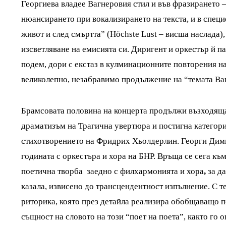
Георгиева владее Вагнеровия стил и във фразирането – 
нюансирането при вокализирането на текста, и в специ
живот и след смъртта” (Höchste Lust – висша наслада)
изсветляване на емисията си. Диригент и оркестър й п
подем, дори с екстаз в кулминационните повторения н
великолепно, незабравимо продължение на “темата Ваг
Брамсовата половина на концерта продължи възходяща
драматизъм на Трагична увертюра и постигна категори
стихотворението на Фридрих Хьолдерлин. Георги Дими
годината с оркестъра и хора на БНР. Връща се сега к
поетична творба заедно с филхармонията и хора
,
за д
казала, извисено до трансцендентност изпълнение. С 
риторика, която през детайла реализира обобщаващо п
същност на словото на този “поет на поета”, както го 