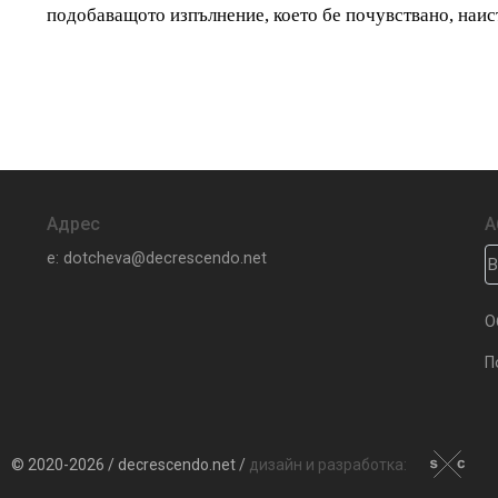
подобаващото изпълнение, което бе почувствано, наис
Адрес
А
e: dotcheva@decrescendo.net
О
П
© 2020-2026 / decrescendo.net /
дизайн и разработка: