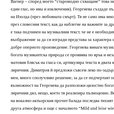
Вагнер – според моето “старомодно схващане” това не
един глас, но има и изключения). Георгиева създаде п
на Изолда (през любовната смърт). Тя не само има мно
през словесния текст, как да наблегне на важните за 
е така подчинен на музикалния текст, че не е необхо
въображение за да си изгради представа за характера и
добре оперното произведение. Георгиева винаги музиц
богата музикантска природа се проявява по ярък и нез
матовия блясък на гласа си, артикулира текста в дват
лиричния. Димитров й предложи съвсем леко по-задърж
мен, много сполучливо решение, за да се подчертаят 
възможност на Георгиева да разположи цялостно богат
лиричния дял, нещо, което тя реализира пълноценно. В
на вокално-актьорския прочит балада последва тихият
друга атмосфера и още с началното “Mild und leise wie