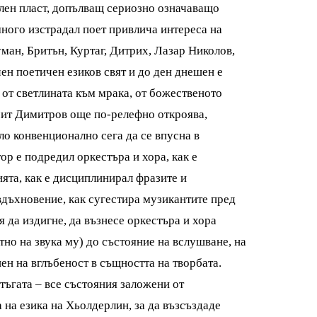
ален пласт, допълващ сериозно означаващо
много изстрадал поет привлича интереса на
ман, Бритън, Куртаг, Дитрих, Лазар Николов,
ен поетичен езиков свят и до ден днешен е
 от светлината към мрака, от божественото
чит Димитров още по-релефно откроява,
ло конвенционално сега да се впусна в
ор е подредил оркестъра и хора, как е
ята, как е дисциплинирал фразите и
 вдъхновение, как сугестира музикантите пред
я да издигне, да възнесе оркестъра и хора
тно на звука му) до състояние на вслушване, на
ен на вглъбеност в същността на творбата.
тъгата – все състояния заложени от
 на езика на Хьолдерлин, за да възсъздаде