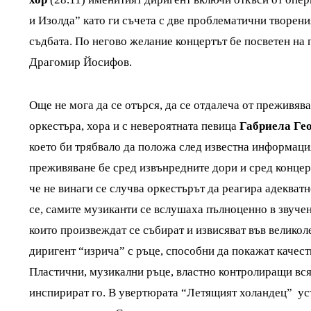
и Изолда” като ги съчета с две проблематични творен
съдбата. По негово желание концертът бе посветен на
Драгомир Йосифов.
Още не мога да се отърся, да се отдалеча от преживяв
оркестъра, хора и с невероятната певица
Габриела Гео
което би трябвало да положа след известна информация
преживяване бе сред извънредните дори и сред концер
че не винаги се случва оркестърът да реагира адекватн
се, самите музиканти се вслушаха пълноценно в звучене
които произвеждат се събират и извисяват във великол
диригент “изрича” с ръце, способни да покажат качест
Пластични, музикални ръце, властно контролиращи вся
инспирират го. В увертюрата “Летящият холандец” ус