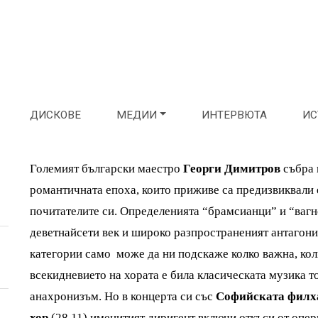
ДИСКОВЕ
МЕДИИ
ИНТЕРВЮТА
ИС
Големият български маестро
Георги Димитров
събра 
романтичната епоха, които приживе са предизвиквали
почитателите си. Определенията “брамсианци” и “вагн
деветнайсети век и широко разпространеният антагон
категории само може да ни подскаже колко важна, кол
всекидневието на хората е била класическата музика т
анахронизъм. Но в концерта си със
Софийската филх
хор
(28.11) именитият диригент включи откъси от опе