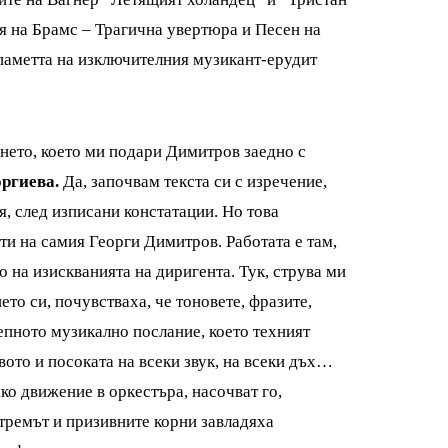
ия на Брамс – Трагична увертюра и Песен на
 паметта на изключителния музикант-ерудит
ането, което ми подари Димитров заедно с
ргиева.
Да, започвам текста си с изречение,
, след изписани констатации. Но това
ти на самия Георги Димитров. Работата е там,
о на изискванията на диригента. Тук, струва ми
то си, почувстваха, че тоновете, фразите,
епното музикално послание, което техният
вото и посоката на всеки звук, на всеки дъх…
ко движение в оркестъра, насочват го,
тремът и призивните корни завладяха