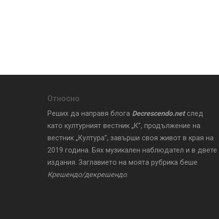
Относно
Реших да направя блога
Decrescendo.net
след
като културният вестник „К”, продължение на
вестник „Култура”, завърши своя живот в края на
2019 година. Бях музикален наблюдател и в двете
издания. Заглавието на моята рубрика беше
Крешендо/декрешендо
.