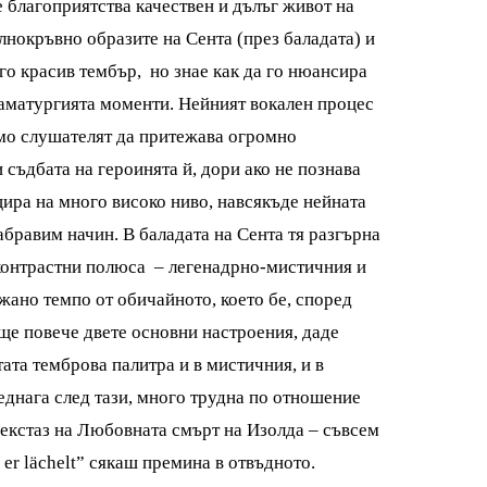
 благоприятства качествен и дълъг живот на
ълнокръвно образите на Сента (през баладата) и
го красив тембър, но знае как да го нюансира
драматургията моменти. Нейният вокален процес
димо слушателят да притежава огромно
 съдбата на героинята й, дори ако не познава
ира на много високо ниво, навсякъде нейната
абравим начин. В баладата на Сента тя разгърна
а контрастни полюса – легенадрно-мистичния и
ано темпо от обичайното, което бе, според
още повече двете основни настроения, даде
ата темброва палитра и в мистичния, и в
еднага след тази, много трудна по отношение
 екстаз на Любовната смърт на Изолда – съвсем
 er lächelt” сякаш премина в отвъдното.