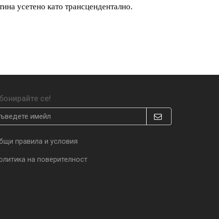
тина усетено като трансцендентално.
бонирайте се!
бщи правила и условия
олитика на поверителност