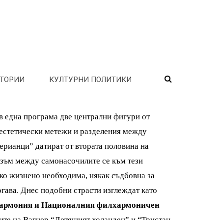
ТОРИИ
КУЛТУРНИ ПОЛИТИКИ
в една програма две централни фигури от
 естетически метежи и разделения между
ерианци” датират от втората половина на
изъм между самонасочилите се към тези
ко жизнено необходима, някак съдбовна за
огава. Днес подобни страсти изглеждат като
армония и Националния филхармоничен
рите на Вагнер “Летящият холандец” и “Тристан