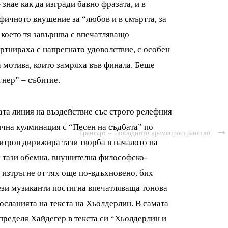
знае как да изгради бавно фразата, и в
фичното внушение за “любов и в смъртта, за
, което тя завършва с впечатляващо
артнираха с напрегнато удоволствие, с особен
а мотива, които замряха във финала. Беше
нер” – събитие.
та линия на въздействие със строго релефния
чна кулминация с “Песен на съдбата” по
Трансарт – свободното времепространство

тров дирижира тази творба в началото на
ъм тази обемна, внушителна философско-
а изтръгне от тях още по-вдъхновено, бих
тези музиканти постигна впечатляваща тонова
осланията на текста на Хьолдерлин. В самата
определя Хайдегер в текста си “Хьолдерлин и