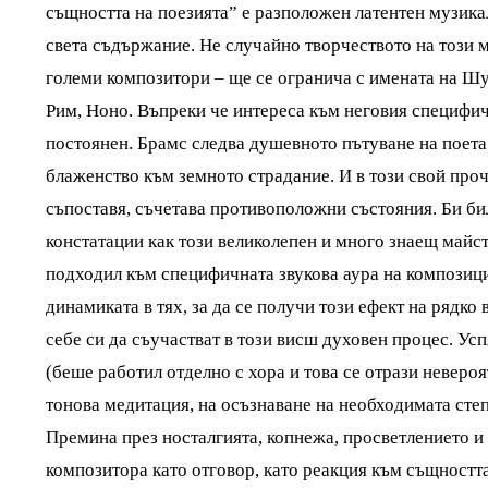
същността на поезията” е разположен латентен музик
света съдържание. Не случайно творчеството на този 
големи композитори – ще се огранича с имената на Шу
Рим, Ноно. Въпреки че интереса към неговия специфич
постоянен. Брамс следва душевното пътуване на поета
блаженство към земното страдание. И в този свой про
съпоставя, съчетава противоположни състояния. Би би
констатации как този великолепен и много знаещ майст
подходил към специфичната звукова аура на композици
динамиката в тях, за да се получи този ефект на рядко
себе си да съучастват в този висш духовен процес. Усп
(беше работил отделно с хора и това се отрази невероя
тонова медитация, на осъзнаване на необходимата степ
Премина през носталгията, копнежа, просветлението и 
композитора като отговор, като реакция към същността