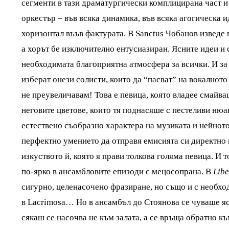
сегменти в тази драматургически комплицирана част и
оркестър – във всяка динамика, във всяка агогическа 
хоризонтал въъв фактурата. В Sanctus Чобанов изведе
а хорът бе изключително ентусиазиран. Ясните идеи и
необходимата благоприятна атмосфера за всички. И за 
изберат онези солисти, които да “пасват” на вокално
не преувеличавам! Това е певица, която владее смайва
неговите цветове, които тя поднасяше с пестеливи нюа
естествено съобразно характера на музиката и нейнот
перфектно умението да отправя емисията си директно и 
изкуството й, която я прави толкова голяма певица. И
по-ярко в ансамбловите епизоди с мецосопрана. В
Libe
сигурно, целенасочено фразиране, но също и с необхо
в Lacrimosa… Но в ансамбъл до Стоянова се чуваше ясн
сякаш се насочва не към залата, а се връща обратно къ