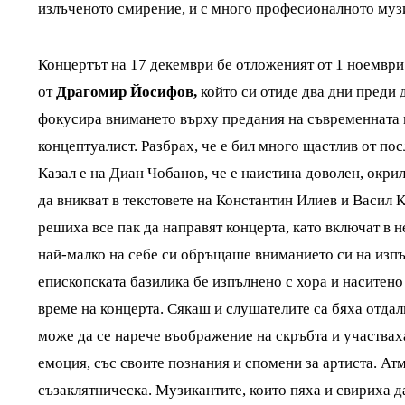
излъченото смирение, и с много професионалното музи
Концертът на 17 декември бе отложеният от 1 ноември
от
Драгомир Йосифов,
който си отиде два дни преди 
фокусира внимането върху предания на съвременната м
концептуалист. Разбрах, че е бил много щастлив от пос
Казал е на Диан Чобанов, че е наистина доволен, окрил
да вникват в текстовете на Константин Илиев и Васил 
решиха все пак да направят концерта, като включат в 
най-малко на себе си обръщаше вниманието си на изп
епископската базилика бе изпълнено с хора и наситено
време на концерта. Сякаш и слушателите са бяха отдал
може да се нарече въображение на скръбта и участвах
емоция, със своите познания и спомени за артиста. А
съзаклятническа. Музикантите, които пяха и свириха д