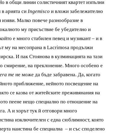
. Но в общи линии солистичният квартет изпълни
 в арията си
Ingemisco
и вложи забележително
и изяви. Малко повече разнообразие в
окалното му присъствие бе убедително и
който е много стабилен певец и музикант – и в
орът му на месопрана в Lacrimosa продължи
рска. И пак Стоянова в кулминацията на тази
о смирение, на преклонение. Много особено е
bera me
не може да бъде забравена. Да, когато
нейното приближение, нейното посвещение на
 както се казва от житейските преживянания на
йното пеене нещо специално по отношение на
ога. А и хорът тук й отговори много
истина изключителен с една сюблимност, която
ечерта наистина бе специална – и със споделено