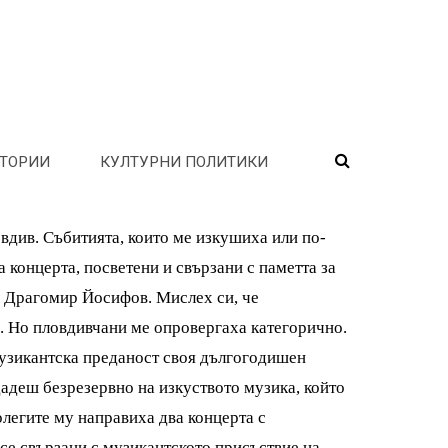
ТОРИИ
КУЛТУРНИ ПОЛИТИКИ
вдив. Събитията, които ме изкушиха или по-
 концерта, посветени и свързани с паметта за
а Драгомир Йосифов. Мислех си, че
. Но пловдивчани ме опровергаха категорично.
музикантска преданост своя дългогодишен
дадеш безрезервно на изкуството музика, който
Колегите му направиха два концерта с
се свързани с музикантското присъствие на