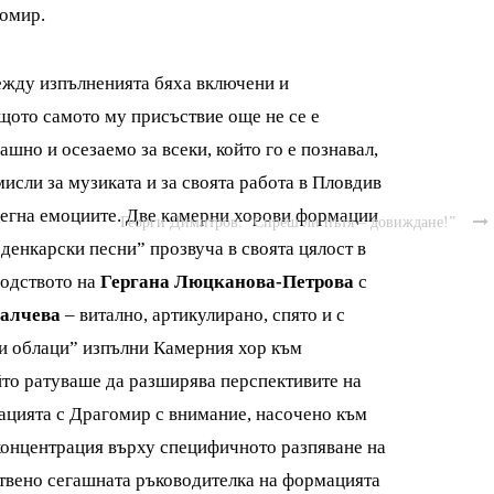
гомир.
ежду изпълненията бяха включени и
щото самото му присъствие още не се е
ашно и осезаемо за всеки, който го е познавал,
мисли за музиката и за своята работа в Пловдив
регна емоциите. Две камерни хорови формации
Георги Димитров: “Спреш ли пътя – довиждане!”

денкарски песни” прозвуча в своята цялост в
водството на
Гергана Люцканова-Петрова
с
Ралчева
– витално, артикулирано, спято и с
ни облаци” изпълни Камерния хор към
йто ратуваше да разширява перспективите на
ацията с Драгомир с внимание, насочено към
 концентрация върху специфичното разпяване на
ествено сегашната ръководителка на формацията