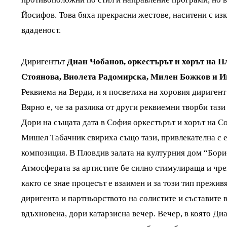
Йосифов. Това бяха прекрасни жестове, наситени с изк
вдаденост.
Диригентът
Диан Чобанов, оркестърът и хорът на П
Стоянова, Виолета Радомирска, Милен Божков и 
Реквиема на Верди, и я посветиха на хоровия диригент
Вярно е, че за разлика от други реквиемни творби тази
Дори на същата дата в София оркестърът и хорът на 
Мишел Табачник свириха също тази, привлекателна с е
композиция. В Пловдив залата на културния дом “Борис
Атмосферата за артистите бе силно стимулираща и чр
както се знае процесът е взаимен и за този тип прежив
диригента и партньорството на солистите и съставите в
вдъхновена, дори катарзисна вечер. Вечер, в която Ди