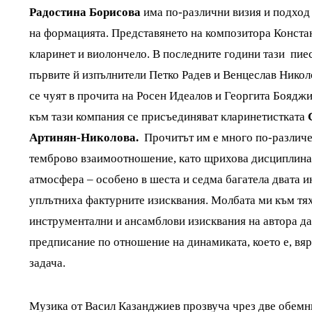
Радостина Борисова
има по-различни визия и подход 
на формацията. Представянето на композитора Конста
кларинет и виолончело. В последните години тази пиес
първите й изпълнители Петко Радев и Венцеслав Николо
се чуят в прочита на Росен Идеалов и Георгита Бояджи
към тази компания се присъединяват кларинетистката
Артинян-Николова.
Прочитът им е много по-различе
темброво взаимоотношение, като щрихова дисциплина, 
атмосфера – особено в шеста и седма багатела двата и
уплътниха фактурните изисквания. Молбата ми към тях
инструментални и ансамблови изисквания на автора да 
предписание по отношение на динамиката, което е, вя
задача.
Музика от Васил Казанджиев прозвуча чрез две обемн