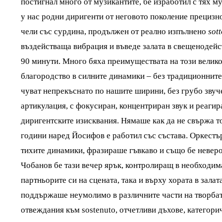
постигнал много от музикантите, бе изработил с тях м
у нас родни диригенти от неговото поколение прецизно
чели със сурдина, продължен от реално изпълнено
sot
въздействаща вибрация и въведе залата в свещенодейс
90 минути. Много бяха преимуществата на този велико
благородство в силните динамики – без традиционните 
чуват непрекъснато по нашите ширини, без грубо звуч
артикулация, с фокусиран, концентриран звук и реаги
диригентските изисквания. Нямаше как да не свържа то
години наред Йосифов е работил със състава. Оркестър
тихите динамики, фразираше гъвкаво и също бе невер
Чобанов бе тази вечер ярък, контролиращ в необходим
партньорите си на сцената, така и върху хората в зала
поддържаше неумолимо в различните части на творбата –
отвеждания към sostenuto, отчетливи дъхове, категори