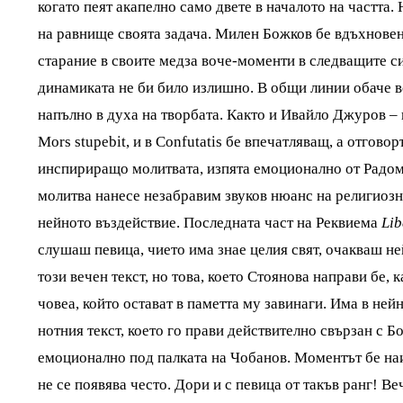
когато пеят акапелно само двете в началото на частта
на равнище своята задача. Милен Божков бе вдъхновен
старание в своите медза воче-моменти в следващите с
динамиката не би било излишно. В общи линии обаче в
напълно в духа на творбата. Както и Ивайло Джуров – 
Mors stupebit, и в Confutatis бе впечатляващ, а отгов
инспириращо молитвата, изпята емоционално от Радоми
молитва нанесе незабравим звуков нюанс на религиозн
нейното въздействие. Последната част на Реквиема
Li
слушаш певица, чието има знае целия свят, очакваш 
този вечен текст, но това, което Стоянова направи бе,
човеа, който остават в паметта му завинаги. Има в не
нотния текст, което го прави действително свързан с Б
емоционално под палката на Чобанов. Моментът бе на
не се появява често. Дори и с певица от такъв ранг! В