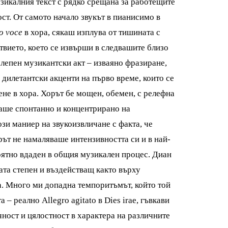
узикалния текст с рядко срещана за работещите
ст. От самото начало звукът в пианисимо в
to voce
в хора, сякаш изплува от тишината с
твието, което се извърши в следвашите близо
лепен музикантски акт – изваяно фразиране,
дилетантски акценти на първо време, които се
ене в хора. Хорът бе мощен, обемен, с релефна
раше спонтанно и концентрирано на
зи маниер на звукоизвличане с факта, че
ът не намаляваше интензивността си и в най-
оятно вдаден в общия музикален процес. Диан
ата степен и въздействащ както върху
та. Много ми допадна темпоритъмът, който той
 реално Allegro agitato в Dies irae, гъвкави
чност и цялостност в характера на различните