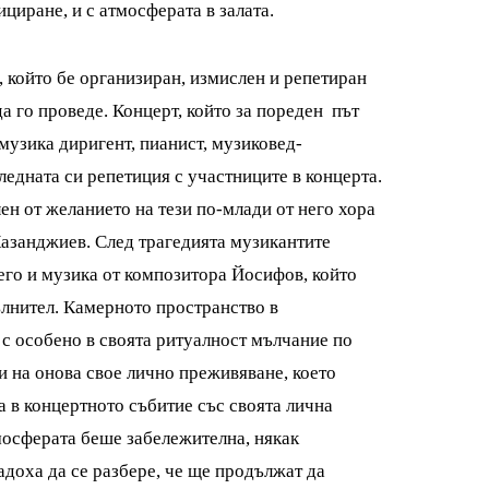
циране, и с атмосферата в залата.
, който бе организиран, измислен и репетиран
да го проведе. Концерт, който за пореден път
узика диригент, пианист, музиковед-
ледната си репетиция с участниците в концерта.
ен от желанието на тези по-млади от него хора
Казанджиев. След трагедията музикантите
него и музика от композитора Йосифов, който
ълнител. Камерното пространство в
 с особено в своята ритуалност мълчание по
и на онова свое лично преживяване, което
а в концертното събитие със своята лична
тмосферата беше забележителна, някак
адоха да се разбере, че ще продължат да