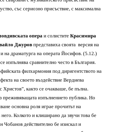
уство, със сериозно присъствие, с максимална
ловдивската опера
и солистите
Красимира
Ивайло Джуров
представиха своята версия на
 и на драматурга на операта Йосифов. (5.12.)
 се изпълнява сравнително често в България.
Софийската филхармония под диригентството на
фекта на своето въздействие Вердиева
 Христов”, както се очакваше, бе пълна.
ез преживяващата изпълнението публика. Но
яване основна роля играе прочитът на
 него. Колкото и клиширано да звучи това бе
ан Чобанов действително бе изискал и