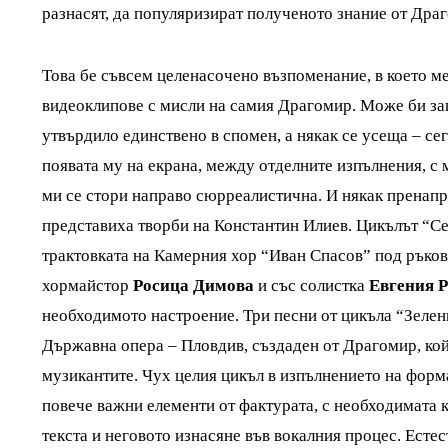
разнасят, да популяризират полученото знание от Дра
Това бе съвсем целенасочено възпоменание, в което м
видеоклипове с мисли на самия Драгомир. Може би за
утвърдило единствено в спомен, а някак се усеща – сег
появата му на екрана, между отделните изпълнения, с 
ми се стори направо сюрреалистична. И някак пренап
представиха творби на Константин Илиев. Цикълът “Се
трактовката на Камерния хор “Иван Спасов” под ръко
хормайстор
Росица Димова
и със солистка
Евгения 
необходимото настроение. Три песни от цикъла “Зеле
Държавна опера – Пловдив, създаден от Драгомир, ко
музикантите. Чух целия цикъл в изпълнението на форм
повече важни елементи от фактурата, с необходимата
текста и неговото изнасяне във вокалния процес. Ест