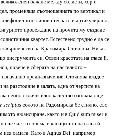
 великолепен баланс между солисти, хор и
идея, променяща съотношенията по вертикал и
 полифоничните линии стегнато и артикулирано,
 сигурното провеждане на прочита му създаде
солистичния квартет. Естествено трудно е да се
то съвършенство на Красимира Стоянова. Никак
що инструмента си. Освен красотата на гласа й,
нси, повече в сферата на пастелното –
о изначално предназначение, Стоянова владее
на разстояние в залата, една от чертите на
 това нейно отличително качество изпъкна още
r scriptus
солото на Радомирска бе стилно, със
димото нюансиране, както и в Quid sum miser и
о че част от обема и капацитета на гласа й
м нея самата. Като в Agnus Dei, например,