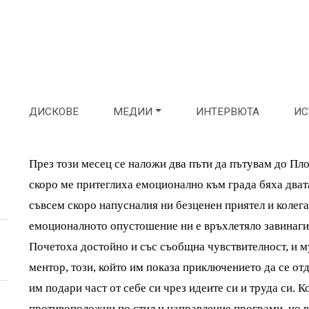
ДИСКОВЕ
МЕДИИ
ИНТЕРВЮТА
ИС
През този месец се наложи два пъти да пътувам до Пло
скоро ме притеглиха емоционално към града бяха двата
съвсем скоро напусналия ни безценен приятел и колег
емоционалното опустошение ни е връхлетяло завинаги
Почетоха достойно и със съобщна чувствителност, и 
ментор, този, който им показа приключението да се от
им подари част от себе си чрез идеите си и труда си. 
противоположни по стил и направление програми, но в