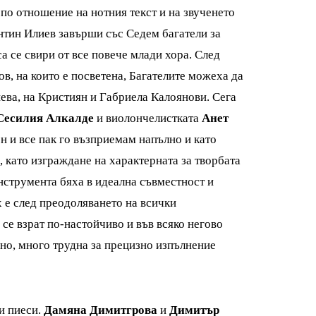
по отношение на нотния текст и на звученето
нтин Илиев завърши със Седем багатели за
а се свири от все повече млади хора. След
в, на които е посветена, Багателите можеха да
ева, на Кристиян и Габриела Калоянови. Сега
Сесилия Алкалде
и виолончелистката
Анет
н и все пак го възприемам напълно и като
като изграждане на характерната за творбата
нструмента бяха в идеална съвместност и
 е след преодоляването на всички
се взрат по-настойчиво и във всяко негово
рно, много трудна за прецизно изпълнение
и пиеси.
Дамяна Димитгрова
и
Димитър