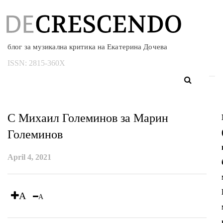
блог за музикална критика на Екатерина Дочева
ISSN:
2815-360X
С Михаил Големинов за Марин
Големинов
April 4, 2021
A
A