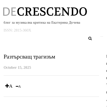
блог за музикална критика на Екатерина Дочева
ISSN:
2815-360X
Разтърсващ трагизъм
October 15, 2025
A
A