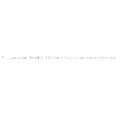

Драгомир Йосифов: По тесния коридор на самосъхранението