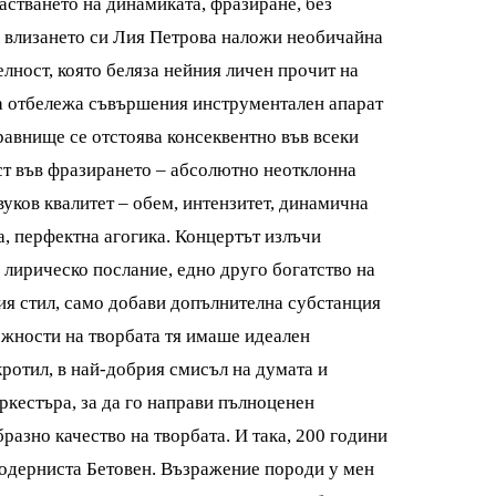
астването на динамиката, фразиране, без
С влизането си Лия Петрова наложи необичайна
лност, която беляза нейния личен прочит на
да отбележа съвършения инструментален апарат
 равнище се отстоява консеквентно във всеки
ост във фразирането – абсолютно неотклонна
уков квалитет – обем, интензитет, динамична
а, перфектна агогика. Концертът излъчи
 лирическо послание, едно друго богатство на
вия стил, само добави допълнителна субстанция
ожности на творбата тя имаше идеален
кротил, в най-добрия смисъл на думата и
ркестъра, за да го направи пълноценен
разно качество на творбата. И така, 200 години
модерниста Бетовен. Възражение породи у мен