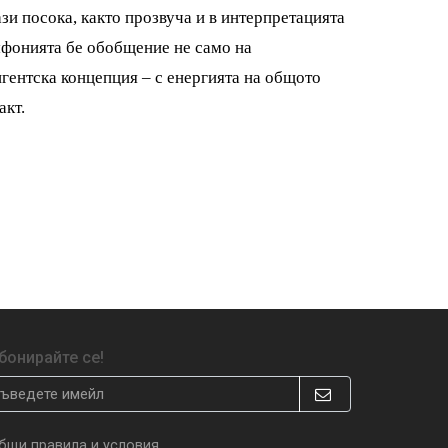
ази посока, както прозвуча и в интерпретацията
мфонията бе обобщение не само на
гентска концепция – с енергията на общото
акт.
бонирайте се!
бщи правила и условия