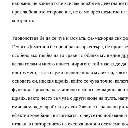
напомни, че концертът е все пак рожба на деветнайсети
през любовното откровение, не само през шеметно из
контрасти.
Удоволствие бе да се чуе и Осмата, фа-мажорна симфо
Георги Димитров бе преобразил оркестъра, бе произве
особено ако трябва да го сравня с облика му в един др
всеки голям и много опитен диригент той знае къде да
инструмент, за да служи пълноценно в музиката, която
основата си, ниския щрайх, който се чува точно, колко
функция. Прилича на стабилно и многофункционално зд
щрайх, както често се чува с други люде на пулта, нап
емисия между щрайх и духачи. Звучи с изравнени ритм
ефектни колебания в агогиката, с неусетно добавяне и
отлики в повторението на експозицията и осезаемо под