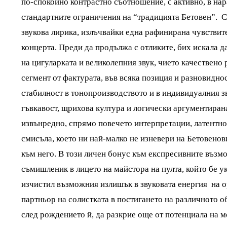
по-спокойно контрастно съотношение, с активно, в нар
стандартните ограничения на “традицията Бетовен”. 
звукова лирика, излъчвайки една рафинирана чувствите
концерта. Преди да продължа с отликите, бих искала 
на цигуларката и великолепния звук, чието качествено
сегмент от фактурата, във всяка позиция и разновидн
стабилност в тонопроизводството и в индивидуалния зв
гъвкавост, щрихова култура и логически аргументиран
извънредно, спрямо повечето интерпретации, латентно
смисъла, което ни най-малко не изневери на Бетовено
към него. В този личен бонус към експресивните възм
съмишленик в лицето на майстора на пулта, който бе у
изчистил възможния излишък в звуковата енергия на о
партньор на солистката в постигането на различното об
след рождението й, да разкрие още от потенциала на 