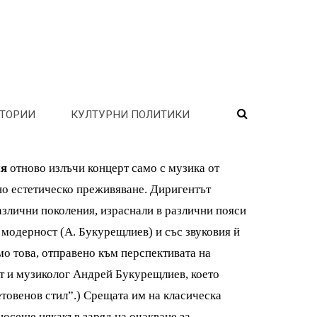
ТОРИИ
КУЛТУРНИ ПОЛИТИКИ
ия
отново излъчи концерт само с музика от
но естетическо преживяване. Диригентът
различни поколения, израснали в различни пояси
а модерност (А. Букурещлиев) и със звуковия й
мо това, отправено към перспективата на
т и музиколог Андрей Букурещлиев, което
етовенов стил”.) Срещата им на класическа
 носеше някакъв заряд на очакване за