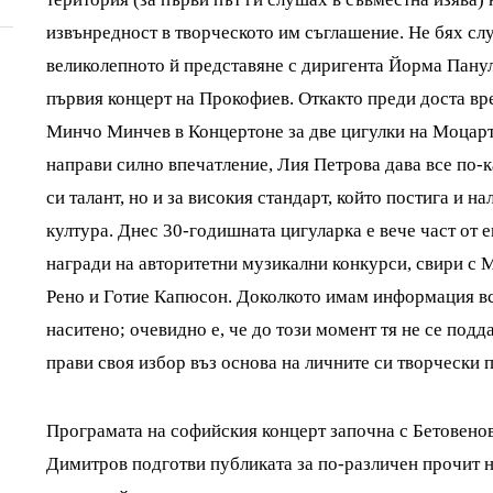
извънредност в творческото им съглашение. Не бях сл
великолепното й представяне с диригента Йорма Пану
първия концерт на Прокофиев. Откакто преди доста вр
Минчо Минчев в Концертоне за две цигулки на Моцарт
направи силно впечатление, Лия Петрова дава все по-
си талант, но и за високия стандарт, който постига и н
култура. Днес 30-годишната цигуларка е вече част от 
награди на авторитетни музикални конкурси, свири 
Рено и Готие Капюсон. Доколкото имам информация вс
наситено; очевидно е, че до този момент тя не се подд
прави своя избор въз основа на личните си творчески 
Програмата на софийския концерт започна с Бетовенов
Димитров подготви публиката за по-различен прочит на