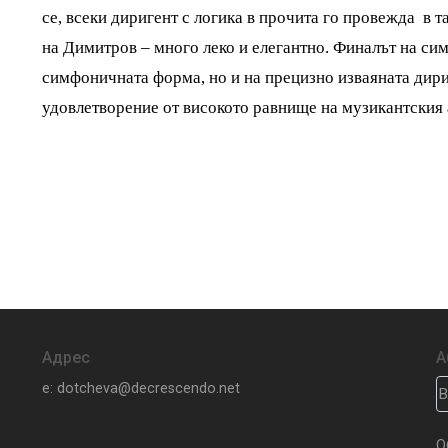
се, всеки диригент с логика в прочита го провежда в т
на Димитров – много леко и елегантно. Финалът на си
симфоничната форма, но и на прецизно изваяната дири
удовлетворение от високото равнище на музикантския 
Адрес
А
e: dotcheva@decrescendo.net
О