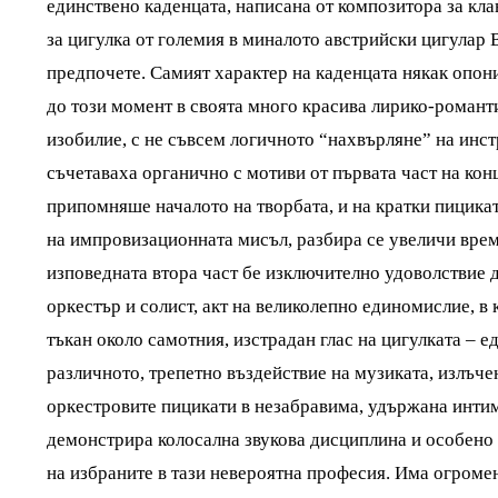
единствено каденцата, написана от композитора за кл
за цигулка от големия в миналото австрийски цигулар
предпочете. Самият характер на каденцата някак опони
до този момент в своята много красива лирико-романти
изобилие, с не съвсем логичното “нахвърляне” на инст
съчетаваха органично с мотиви от първата част на конц
припомняше началото на творбата, и на кратки пицика
на импровизационната мисъл, разбира се увеличи врем
изповедната втора част бе изключително удоволствие д
оркестър и солист, акт на великолепно единомислие, в
тъкан около самотния, изстрадан глас на цигулката – 
различното, трепетно въздействие на музиката, излъчен
оркестровите пицикати в незабравима, удържана инти
демонстрира колосална звукова дисциплина и особено 
на избраните в тази невероятна професия. Има огромен