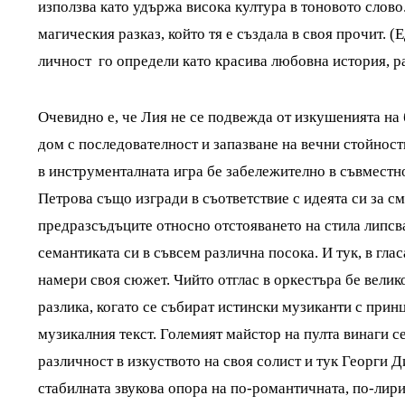
използва като удържа висока култура в тоновото слово.
магическия разказ, който тя е създала в своя прочит. 
личност го определи като красива любовна история, ра
Очевидно е, че Лия не се подвежда от изкушенията на 
дом с последователност и запазване на вечни стойности
в инструменталната игра бе забележително в съвместно
Петрова също изгради в съответствие с идеята си за с
предразсъдъците относно отстояването на стила липсв
семантиката си в съвсем различна посока. И тук, в гла
намери своя сюжет. Чийто отглас в оркестъра бе велик
разлика, когато се събират истински музиканти с при
музикалния текст. Големият майстор на пулта винаги с
различност в изкуството на своя солист и тук Георги 
стабилната звукова опора на по-романтичната, по-лири