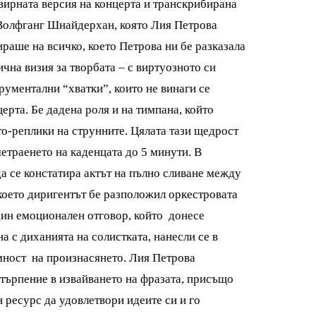
авирната версия на концерта и транскрибирана
 Волфганг Шнайдерхан, която Лия Петрова
раше на всичко, което Петрова ни бе разказала
чна визия за творбата – с виртуозното си
рументални “хватки”, които не винаги се
ерта. Бе дадена роля и на тимпана, който
то-реплики на струнните. Цялата тази щедрост
етраенето на каденцата до 5 минути. В
а се констатира актът на пълно сливане между
 което диригентът бе разположил оркестровата
един емоционален отговор, който донесе
а с диханията на солистката, нанесли се в
мност на произнасянето. Лия Петрова
търпение в извайването на фразата, присъщо
 ресурс да удовлетвори идеите си и го