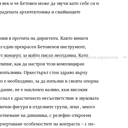
 век и че Бетовен може да звучи като себе си и
градената архитектоника и смайващите
ния в прочита на диригента. Както винаги
л един прекрасен Бетовенов инструмент,
уг концерт, за който писах неотдавна. Като
За звуковия мрамор, духовната алчност и колективния нарцисизъм

 пипне, как да настрои този комплициран
 изпълнява. Оркестърът стои здраво върху
то е необходимо, за да изпълни и своята опорна
ание, не е наклонен наляво, към високия
уснал е драстичното несъответствие в звуковата
ични фигури в отделните групи, леки , много
 отнемане на динамика, с релефно откроени
чертаване особеностите на контраста – с по-