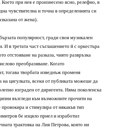
 Което при нея е произнесено ясно, релефно, в
(Една чувствителна и точна в определенията си
зказана от жена).
бързата популярност, гради своя музикален
. И в третата част съглашението й с оркестъра
то отстояване на разказа, чиято развръзка
мислово преобразяване. Когато
ат, тогава творбата изведнъж променя
са на цигулката, всеки от публиката можеше да
олепно изграден от диригента. Няма поколенска
нципни възгледи към възможните прочити на
е провокира и стимулира от някакъв тип
Димитров бе изцяло приел и изработил
чната трактовка на Лия Петрова, която ни