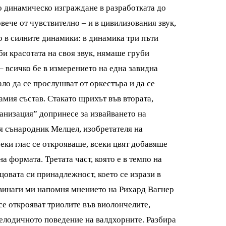
ко динамическо изграждане в разработката до
вече от чувствително – и в цивилизования звук,
но в силните динамики: в динамика три пъти
би красотата на своя звук, нямаше груби
– всичко бе в измерението на една завидна
ало да се прослушват от оркестъра и да се
самия състав. Стакато щрихът във втората,
ханизация” допринесе за извайването на
оя сънародник Мелцел, изобретателя на
еки глас се открояваше, всеки цвят добавяше
 формата. Третата част, която е в темпо на
овата си принадлежност, което се изрази в
винаги ми напомня мнението на Рихард Вагнер
 се открояват триолите във виолончелите,
мелодичното поведение на валдхорните. Разбира