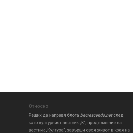
Относно
Реших да направя блога
Decrescendo.net
след
като културният вестник „К”, продължение на
вестник „Култура”, завърши своя живот в края на