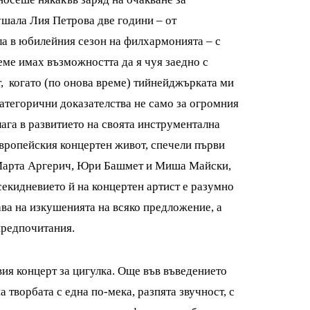
ушала Лия Петрова две години – от
ла в юбилейния сезон на филхармонията – с
еме имах възможността да я чуя заедно с
, когато (по онова време) тийнейджърката ми
категорични доказателства не само за огромния
алага в развитието на своята инструментална
европейския концертен живот, спечели първи
с Марта Аргерич, Юри Башмет и Миша Майски,
екидневието й на концертен артист е разумно
ава на изкушенията на всяко предложение, а
предпочитания.
ия концерт за цигулка. Още във въведението
 творбата с една по-мека, разпята звучност, с