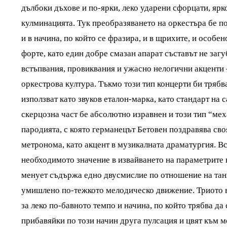
дълбоки дъхове и по-ярки, леко ударени сфорцати, яр
кулминацията. Тук преобразяването на оркестъра бе по
и в начина, по който се фразира, и в щрихите, и особе
форте, като един добре смазан апарат съставът не загу
встъпвания, провиквания и ужасно нелогични акценти 
оркестрова култура. Тъкмо този тип концерти би трябв
използват като звуков еталон-марка, като стандарт на 
скерцозна част бе абсолютно изравнен и този тип “ме
пародията, с която германецът Бетовен поздравява св
метронома, като акцент в музикалната драматургия. Вс
необходимото значение в извайването на параметрите на
менует съдържа едно двусмислие по отношение на танц
умишлено по-тежкото мелодическо движение. Триото 
за леко по-бавното темпо и начина, по който трябва да
прибавяйки по този начин друга пулсация и цвят към 