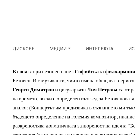
ДИСКОВЕ
МЕДИИ
ИНТЕРВЮТА
ИС
В своя втори сезонен панел
Софийската филхармон
Бетовен. И с музиканти, чиито имена обещават сериоз
Георги Димитров
и цигуларката
Лия Петрова
са от 
на времето, всеки с определен възглед за Бетовеноват
аналог. (Концертът им предизвика в съзнанието ми тък
бъдещето определение на големия композитор, пианис
разкрепостява догматичната затвореност на идеята “Б
територия (за първи път ги слушах в съвместна изява)