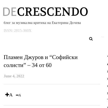
блог за музикална критика на Екатерина Дочева
ISSN:
2815-360X
Пламен Джуров и “Софийски
солисти” – 34 от 60
June 4, 2022
A
A