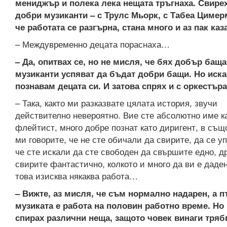
мениджър и полека лека нещата тръгнаха. Свирех
добри музиканти – с Трулс Мьорк, с Табеа Цимер
че работата се разгърна, стана много и аз пак каз
– Междувременно децата пораснаха…
– Да, опитвах се, но не мисля, че бях добър бащ
музиканти успяват да бъдат добри бащи. Но иска
познавам децата си. И затова спрях и с оркестър
– Така, както ми разказвате цялата история, звучи
действително невероятно. Вие сте абсолютно име к
флейтист, много добре познат като диригент, в същ
ми говорите, че не сте обичали да свирите, да се у
че сте искали да сте свободен да свършите едно, др
свирите фантастично, колкото и много да ви е даден
това изисква някаква работа…
– Вижте, аз мисля, че съм нормално надарен, а п
музиката е работа на половин работно време. Но 
спирах различни неща, защото човек винаги тряб