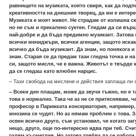
равнището на музиката, която свиря, как да под
креативността на днешния творец, да ми е интере
Музиката е моят живот. Не страдам от излишна с
но не съм и прекалено суетен. Гледам да си вър
най-добре и да бъда предимно музикант. Затова 
всички мениджъри, всички агенции, защото иска
всичко да бъда музикант. Да знам, но понякога и
знам. Старая се да предам тази гледна точка и на
си, защото мисля, че е важна. Животът е твърде к
да се гледаш като влюбен нарцис.
– Тази свобода на мислене и действия заплаща ли 
– Всеки ден плащам, може да звучи тъжно, но е т
това е нормално. Така че аз не се притеснявам, ч
професор в Парижката консерватория, например,
мнозина се чудят. Но аз нямам проблем с това. 
освен всичко друго, съм установил, че когато за
нещо, друго, още по-интересно идва при теб. Счи
голям късметлия. Но затова трябва да се работи