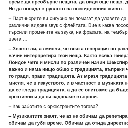
време да преобърне нещата, да види още нещо, 
Не да попада в руслото на всекидневния живот.
– Партньорите ви сигурно ви помагат да улавяте да
различни видове звук с флейтата. Вие в каква посок
търсили промените на звука, на фразата, на тембър
цвета….
– Знаете ли, аз мисля, че всяка генерация по раз
начин интерпретира тези неща. Както всяка генер
Лондон чете и мисли по различен начин Шекспир.
важно и няма нищо общо с традицията, въпреки 
то гради, прави традицията. Аз мразя традицията
мисля, че в изкуството, и в частност в музиката 
да се гледа традицията, а да се опитваме да бъд
креативни и да си задаваме въпроси.
– Как работите с оркестрантите тогава?
– Музикантите знаят, че аз не обичам да репетира
обичам да губя време. Обичам да отида директн