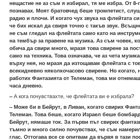
нещастие не аз съм я избирал, тя ме избра. От 8
познавах. Моят братовчед беше тромпетист, слу
радио и плочи. И когато чух звука на флейтата с
че бих искал да свиря точно с такъв звук. Всъщн
не съм гледал на флейтата само като на инструме
на тембър за правене на музика. Аз съм човек, к
обича да свири много, мразя това свирене за пос
само на техника. Това означава, че аз чета музик
върху нея, но мразя да изтощавам флейтата с то
всекидневно няколкочасово свирене. Но когато, 
работих Фантазията от Телеман, това ми отнемаш
часа дневно.
А кога почувствахте, че флейтата ви е избрала?
–
– Може би в Бейрут, в Ливан, когато свирих Фант
Телеман. Това беше, когато Израел беше бомбар
Бейрут, нямаше ток. За първи път свирих фантаз
тъмно и много силно почувствах, че съм намери
глас. Оттогава все се опитвам да вървя в тази по