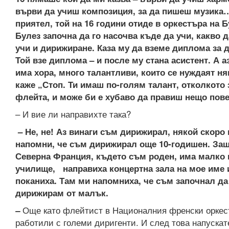
върви да учиш композиция, за да пишеш музик
приятел, той на 16 години отиде в оркестъра на Б
Булез започна да го насочва къде да учи, какво д
учи и дирижиране. Каза му да вземе диплома за д
Той взе диплома – и после му стана асистент. А аз
има хора, много талантливи, които се нуждаят ня
каже „Стоп. Ти имаш по-голям талант, отколкото 
флейта, и може би е хубаво да правиш нещо пове
– И вие ли направихте така?
– Не, не! Аз винаги съм дирижирал, някой скоро
напомни, че съм дирижирал още 10-годишен. Защ
Северна Франция, където съм роден, има малко
училище, направиха концертна зала на мое име 
поканиха. Там ми напомниха, че съм започнал да
дирижирам от малък.
Още като флейтист в Националния френски оркес
–
работили с големи диригенти. И след това напускат