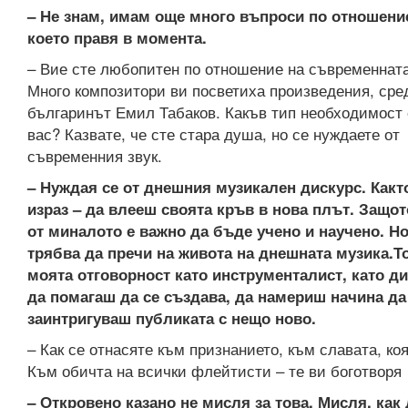
– Не знам, имам още много въпроси по отношение
което правя в момента.
– Вие сте любопитен по отношение на съвременната
Много композитори ви посветиха произведения, сред
българинът Емил Табаков. Какъв тип необходимост 
вас? Казвате, че сте стара душа, но се нуждаете от
съвременния звук.
– Нуждая се от днешния музикален дискурс. Какт
израз – да влееш своята кръв в нова плът. Защот
от миналото е важно да бъде учено и научено. Но
трябва да пречи на живота на днешната музика.То
моята отговорност като инструменталист, като ди
да помагаш да се създава, да намериш начина да
заинтригуваш публиката с нещо ново.
– Как се отнасяте към признанието, към славата, ко
Към обичта на всички флейтисти – те ви боготворя
– Откровено казано не мисля за това. Мисля, как