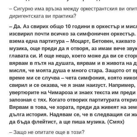
– Сигурно има връзка между оркестрантския ви опит
диригентската ви практика?
– Да. Аз свирих общо 10 години в оркестър и мис
изсвирил почти всичко за симфоничен оркестър.
взема една партитура – Моцарт, Бетовен, каквато 
музика, още преди да я отворя, аз имам вече звук
главата си. И още нещо, което може да ви се стор
вярвам в пътя на душата, вярвам и в живота на д
мисля, че моята душа е много стара. Защото от в
време ми се случва – чета симфония, която нико
свирил и се оказва, че я знам наизуст. Например,
увертюрите на Чимароза и знаех текста им преди 
запозная с тях. Когато отворих партитурата открих
Вярвам в това, че хората, преди да живеят на зем
дълга история. Надявам се, че в следващия си ж
да бъда флейтист, а ще пиша музика.
(Смях)
– Защо не опитате още в този?