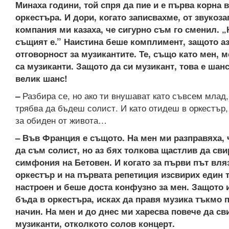
Минаха години, той спря да пие и е първа корна в
оркестъра. И дори, когато записвахме, от звукоз
компания ми казаха, че сигурно съм го сменил. „Н
същият е.” Наистина беше комплимент, защото аз
отговорност за музикантите. Те, също като мен, м
са музиканти. Защото да си музикант, това е шанс
велик шанс!
Разбира се, но ако ти внушават като съвсем млад,
–
трябва да бъдеш солист. И като отидеш в оркестър,
за обиден от живота…
– Във Франция е същото. На мен ми разправяха, 
да съм солист, но аз бях толкова щастлив да сви
симфония на Бетовен. И когато за първи път вля
оркестър и на първата репетиция изсвирих един т
настроен и беше доста конфузно за мен. Защото 
бъда в оркестъра, исках да правя музика тъкмо п
начин. На мен и до днес ми харесва повече да св
музиканти, отколкото солов концерт.