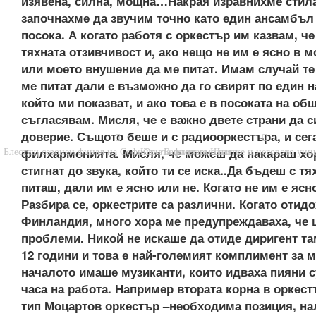
изявена, силна, мощна…Накрая изравнихме стила
започнахме да звучим точно като един ансамбъл
посока. А когато работя с оркестър им казвам, че
тяхната отзивчивост и, ако нещо не им е ясно в м
или моето внушение да ме питат. Имам случай те
ме питат дали е възможно да го свирят по един н
който ми показват, и ако това е в посоката на общ
съгласявам. Мисля, че е важно двете страни да с
доверие. Същото беше и с радиооркестъра, и сег


филхармонията. Мисля, че можеш да накараш хо
Блестящ сезонен финал на Софийската филхармония
Юри Башмет за Шнитке и неговото уник
стигнат до звука, който ти се иска..Да бъдеш с тях
питаш, дали им е ясно или не. Когато не им е ясно
Разбира се, оркестрите са различни. Когато отид
Финландия, много хора ме предупреждаваха, че
проблеми. Никой не искаше да отиде диригент та
12 години и това е най-големият комплимент за м
началото имаше музиканти, които идваха пияни с
часа на работа. Например втората корна в оркест
тип Моцартов оркестър –необходима позиция, н