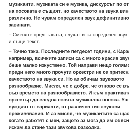
музиканти, музиката си е музика, дискурсът по о
на посоката е същият, но качеството на звука вин
различно. Не чувам определен звук дефинитивно
завинаги.
– Сменяте представата, слуха си за определен звук
и същи текст.
– Точно така. Последните петдесет години, с Кара
например, всичките записи са с много красив звук
беше малко изкуствено. Той направи нещо голям
преди него много прочути оркестри не се притесн
качеството на звука си. Но аз обичам звуковото
разнообразие. Мисля, че е добре, че отново се в
във времето на разнообразието. И към практикат
оркестър да следва своята музикална посока. Уш
нуждаят от варианти, от различен тип звукови
преживявания. И аз мисля, че музикантите са ща
когато работят с мен, защото аз мога да им обяс
искам да стане тази звукова разходка.