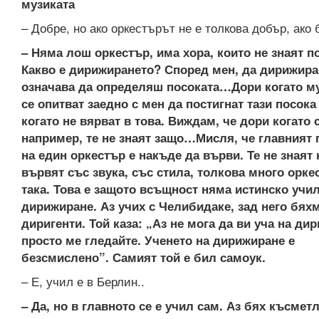
музиката
– Добре, но ако оркестърът не е толкова добър, ак
– Няма лош оркестър, има хора, които не знаят п
Какво е дирижирането? Според мен, да дирижир
означава да определяш посоката…Дори когато м
се опитват заедно с мен да постигнат тази посока
когато не вярват в това. Виждам, че дори когато 
например, те не знаят защо…Мисля, че главният
на един оркестър е накъде да върви. Те не знаят 
вървят със звука, със стила, толкова много орке
така. Това е защото всъщност няма истинско учи
дирижиране. Аз учих с Челибидаке, зад него бяхм
диригенти. Той каза: „Аз не мога да ви уча на ди
просто ме гледайте. Ученето на дирижиране е
безсмислено”. Самият той е бил самоук.
– Е, учил е в Берлин..
– Да, но в главното се е учил сам. Аз бях късмет