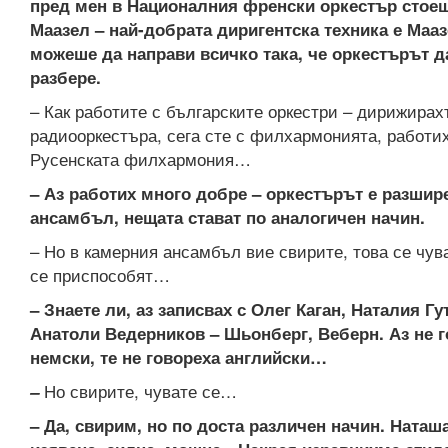
пред мен в Националния френски оркестър стое
Маазел – най-добрата диригентска техника е Маа
можеше да направи всичко така, че оркестърът д
разбере.
– Как работите с българските оркестри – дирижирах
радиооркестъра, сега сте с филхармонията, работих
Русенската филхармония…
– Аз работих много добре – оркестърът е разшир
ансамбъл, нещата стават по аналогичен начин.
– Но в камерния ансамбъл вие свирите, това се чув
се приспособят…
– Знаете ли, аз записвах с Олег Каган, Наталия Гу
Анатоли Ведерников – Шьонберг, Веберн. Аз не 
немски, те не говореха английски…
Но свирите, чувате се…
–
– Да, свирим, но по доста различен начин. Наташ