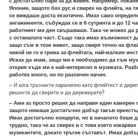
с достатъчно пари за да живея. Например, покани
Япония, защото бях рус и свирех на флейта, на т
се виждаше доста екзотично. Имах само определ
ангажименти, събуждах се в 6 сутринта и до 12 ча
работният ми ден свършваше. Така че можех да 
с останалата част. Също така имах възможност 
защо съм в този живот, защо свиря точно на фле
никой не го е грижа за флейтата, най-малкия инс
Исках да знам, защо ми е необходимо да съм муз
открия къде ми е най-интересно в музиката. Разб
работех много, но по различен начин.
– И кога тръгнахте паралелно като флейтист и дириг
решихте да свирите и да дирижирате?
– Ами аз просто реших да направя един камерен 
защото нямаше достатъчно добър такъв оркестъ
Имах достатъчно концерти, но в началото беше д
трудно, така че аз свирех и с това което изкарвах
музикантите, докато тръгне съставът. Имах добъ