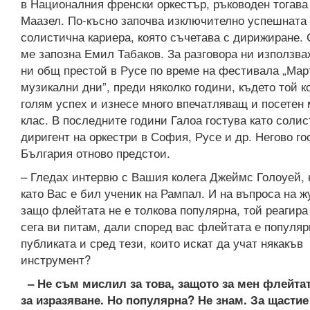
в Националния френски оркестър, ръководен тогава
Маазел. По-късно започва изключително успешната
солистична кариера, която съчетава с дирижиране. 
ме запозна Емил Табаков. За разговора ни използва
ни общ престой в Русе по време на фестивала „Мар
музикални дни”, преди няколко години, където той к
голям успех и изнесе много впечатляващ и посетен
клас. В последните години Галоа гостува като солис
диригент на оркестри в София, Русе и др. Негово го
България отново предстои.
– Гледах интервю с Вашия колега Джеймс Голоуей,
като Вас е бил ученик на Рампал. И на въпроса на 
защо флейтата не е толкова популярна, той реагира
сега ви питам, дали според вас флейтата е популяр
публиката и сред тези, които искат да учат някакъв
инструмент?
– Не съм мислил за това, защото за мен флейтат
за изразяване. Но популярна? Не знам. За щастие