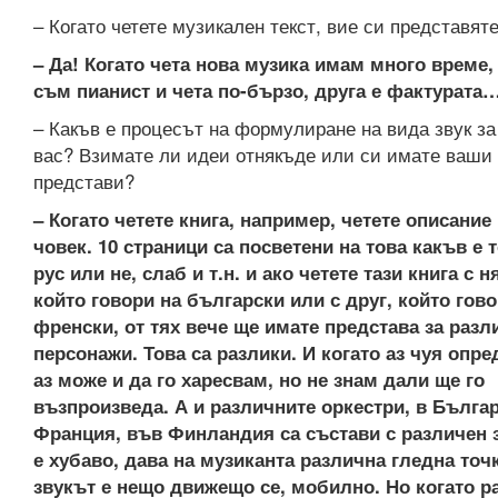
– Когато четете музикален текст, вие си представят
– Да! Когато чета нова музика имам много време,
съм пианист и чета по-бързо, друга е фактурата
– Какъв е процесът на формулиране на вида звук з
вас? Взимате ли идеи отнякъде или си имате ваши
представи?
– Когато четете книга, например, четете описание
човек. 10 страници са посветени на това какъв е т
рус или не, слаб и т.н. и ако четете тази книга с н
който говори на български или с друг, който гов
френски, от тях вече ще имате представа за разл
персонажи. Това са разлики. И когато аз чуя опре
аз може и да го харесвам, но не знам дали ще го
възпроизведа. А и различните оркестри, в Бълга
Франция, във Финландия са състави с различен з
е хубаво, дава на музиканта различна гледна точ
звукът е нещо движещо се, мобилно. Но когато р