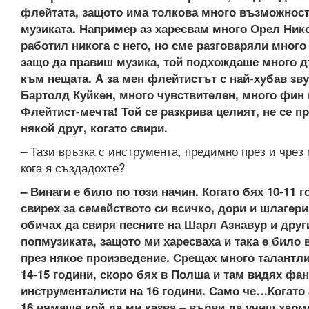
флейтата, защото има толкова много възможност
музиката. Например аз харесвам много Орел Ник
работил никога с него, но сме разговаряли много
защо да правиш музика, той подхождаше много 
към нещата. А за мен флейтистът с най-хубав зву
Бартолд Куйкен, много чувствителен, много фин 
Флейтист-мечта! Той се разкрива целият, не се п
някой друг, когато свири.
– Тази връзка с инструмента, предимно през и чрез 
кога я създадохте?
– Винаги е било по този начин. Когато бях 10-11 
свирех за семейството си всичко, дори и шлагери
обичах да свиря песните на Шарл Азнавур и друг
попмузиката, защото ми харесваха и така е било 
през някое произведение. Срещах много талантли
14-15 години, скоро бях в Полша и там видях фа
инструменталисти на 16 години. Само че…Когато 
16 нямаше кой да ми казва – върви да учиш харм