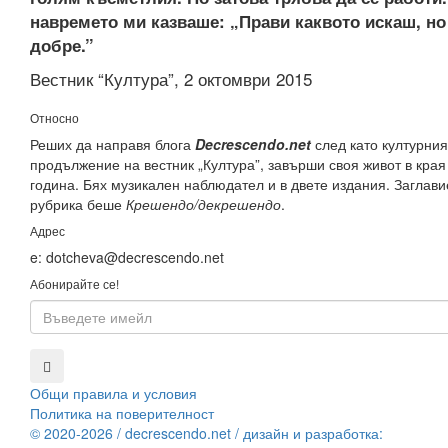
навремето ми казваше: „Прави каквото искаш, но
добре.”
Вестник “Култура”, 2 октомври 2015
Относно
Реших да направя блога
Decrescendo.net
след като културният
продължение на вестник „Култура”, завърши своя живот в края
година. Бях музикален наблюдател и в двете издания. Заглави
рубрика беше
Крешендо/декрешендо
.
Адрес
e: dotcheva@decrescendo.net
Абонирайте се!
Общи правила и условия
Политика на поверителност
© 2020-2026 / decrescendo.net /
дизайн и разработка: