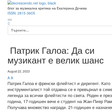
блог за музикална критика на Екатерина Дочева
ISSN:
2815-360X
Search
for:
Патрик Галоа: Да си
музикант е велик шанс
August 22, 2023
A
A
Патрик Галоа е френски флейтист и диригент. Като
инструменталист той отдавна се е превърнал в симв
легенда за всички флейтисти по света. Роден е през
година, 17-годишен вече е студент на Жан-Пиер Рам
Получава множество награди. 21-годишен е назначе