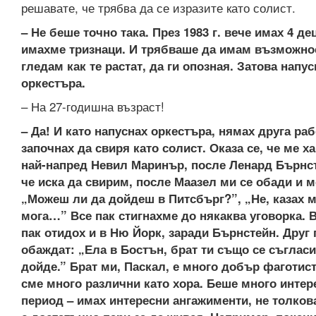
решавате, че трябва да се изразите като солист.
– Не беше точно така. През 1983 г. вече имах 4 де
имахме тризнаци. И трябваше да имам възможно
гледам как те растат, да ги опозная. Затова напус
оркестъра.
– На 27-годишна възраст!
– Да! И като напуснах оркестъра, нямах друга раб
започнах да свиря като солист. Оказа се, че ме ха
най-напред Невил Маринър, после Ленард Бърнст
че иска да свирим, после Маазел ми се обади и м
„Можеш ли да дойдеш в Питсбърг?”, „Не, казах м
мога…” Все пак стигнахме до някаква уговорка. 
пак отидох и в Ню Йорк, заради Бърнстейн. Друг 
обаждат: „Ела в Бостън, брат ти също се съгласи
дойде.” Брат ми, Паскал, е много добър фаготист
сме много различни като хора. Беше много интер
период – имах интересни ангажименти, не толков