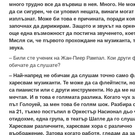
много трудно все да вървиш в нея. Много. Не мо
да си сигурен, че си уловил нещата, винаги могат
изплъзнат. Може би това е причината, поради ко
започнах да дирижирам. Защото и звукът на орке
още една възможност да постигна звученето, ко
Мисля си, че първото прохождане на музиканта, 
звука.
– Били сте ученик на Жан-Пиер Рампал. Кои други
обичате да слушате?
– Най-напред не обичам да слушам точно само ф
харесвам музиканти. Те може да са флейтисти, н
са пианисти или с други инструменти. Но да ме н
мечтая. И в това е голямата разлика. Когато чух 
път Голоуей, за мен това бе голям шок. Разбира с
на 21, тъкмо постъпил в Оркестър Насионал дьо 
отидохме, една група, в театър Шатле да го слуш
Харесвам различните, харесвам хора с различно
въображение. Затова когато работя, гледам да з