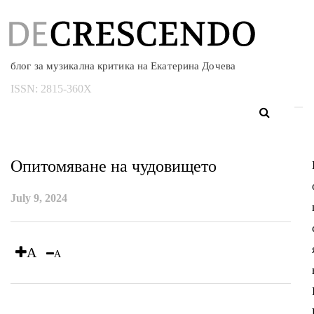
блог за музикална критика на Екатерина Дочева
ISSN:
2815-360X
Опитомяване на чудовището
July 9, 2024
A
A