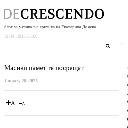
блог за музикална критика на Екатерина Дочева
ISSN:
2815-360X
Масиви памет те посрещат
January 28, 2025
A
A