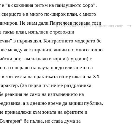
т е “в скокливия ритъм на пайдушкото хоро”.
к скерцото е в много по-широк план, с много
шимиров. Не знам дали Пантелеев познава този
Класическата музика в днешния свят

в такъв план, изпълнен с тревожни
ечки” в първия дял. Контрастното модерато бе
ове между легатираните линии и с много точно
йски рог, замлъкнали в корни (сурдини) с
 на генералната пауза преди влизането на
а в контекста на практиката на музиката на ХХ
 характер. (За първи път не ме раздразниха
бе реакция не само на изпълнението на
редизвика, а в днешно време да видиш публика,
не принадлежи към зоната на ефектите и
“България” бе пълна, не става дума за