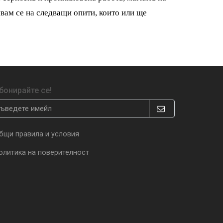
явам се на следващи опити, които или ще
бонирайте се!
бщи правила и условия
олитика на поверителност