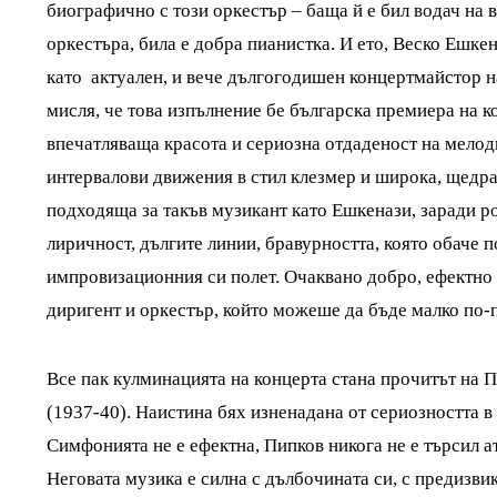
биографично с този оркестър – баща й е бил водач на в
оркестъра, била е добра пианистка. И ето, Веско Ешке
като актуален, и вече дългогодишен концертмайстор н
мисля, че това изпълнение бе българска премиера на к
впечатляваща красота и сериозна отдаденост на мело
интервалови движения в стил клезмер и широка, щедра
подходяща за такъв музикант като Ешкенази, заради р
лиричност, дългите линии, бравурността, която обаче 
импровизационния си полет. Очаквано добро, ефектно 
диригент и оркестър, който можеше да бъде малко по-
Все пак кулминацията на концерта стана прочитът на 
(1937-40). Наистина бях изненадана от сериозността в
Симфонията не е ефектна, Пипков никога не е търсил ат
Неговата музика е силна с дълбочината си, с предизви