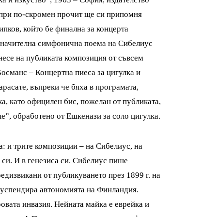
и при по-скромен прочит ще си припомня
пков, който бе финална за концерта
означителна симфонична поема на Сибелиус
есе на публиката композиция от съвсем
Босманс – Концертна пиеса за цигулка и
расате, въпреки че бяха в програмата,
а, като официлен бис, пожелан от публиката,
”, обработено от Ешкенази за соло цигулка.
: и трите композиции – на Сибелиус, на
си. И в генезиса си. Сибелиус пише
едизвикани от публикуването през 1899 г. на
суспендира автономията на Финландия.
овата инвазия. Нейната майка е еврейка и