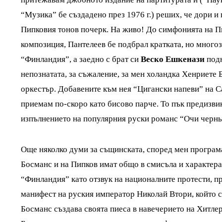
“Музика” бе създадено през 1976 г.) реших, че дори 
Пипковия тонов почерк. На живо! До симфонията на Пи
композиция, Пантелеев бе подбрал кратката, но мног
“Финландия”, а заедно с брат си
Веско Ешкенази
подн
непознатата, за съжаление, за мен холандка Хенриете 
оркестър. Добавените към нея “Цигански напеви” на Са
приемам по-скоро като бисово парче. То пък предизвик
изпълнението на популярния руски романс “Очи черные
Още няколко думи за същинската, според мен програма
Босманс и на Пипков имат общо в смисъла и характера 
“Финландия” като отзвук на националните протести, пр
манифест на руския император Николай Втори, който 
Босманс създава своята пиеса в навечерието на Хитлер