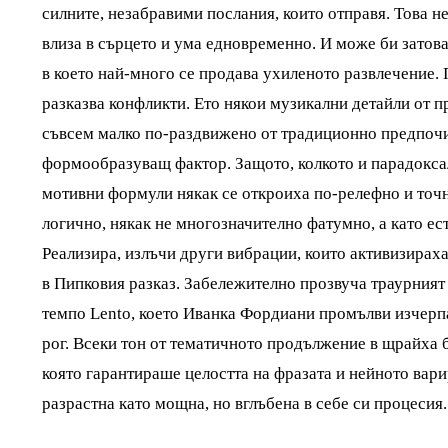
силните, незабравими послания, които отправя. Това не 
влиза в сърцето и ума едновременно. И може би затова
в което най-много се продава ухиленото развлечение. 
разказва конфликти. Ето някои музикални детайли от п
съвсем малко по-раздвижено от традиционно предпочит
формообразуващ фактор. Защото, колкото и парадоксал
мотивни формули някак се откроиха по-релефно и точн
логично, някак не многозначително фатумно, а като е
Реализира, излъчи други вибрации, които активизирах
в Пипковия разказ. Забележително прозвуча траурният 
темпо Lento, което Иванка Фордиани промълви изчерп
рог. Всеки тон от тематичното продължение в щрайха 
която гарантираше целостта на фразата и нейното вари
разрастна като мощна, но вглъбена в себе си процеси