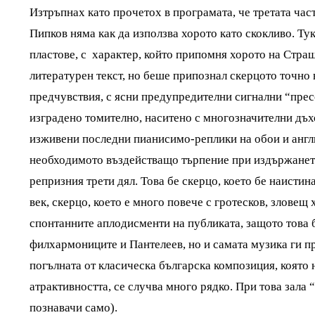
Изтръпнах като прочетох в програмата, че третата час
Пипков няма как да използва хорото като скокливо. Ту
пластове, с характер, който припомня хорото на Стра
литературен текст, но беше припознал скерцото точно 
предчувствия, с ясни предупредителни сигнални “прес
изградено томително, наситено с многозначителни дъх
изживени последни пианисимо-реплики на обои и англи
необходимото въздействащо търпение при издържането
репризния трети дял. Това бе скерцо, което бе наистин
век, скерцо, което е много повече с гротесков, зловещ
спонтанните аплодисменти на публиката, защото това 
филхармониците и Пантелеев, но и самата музика ги п
погълната от класическа българска композиция, която 
атрактивността, се случва много рядко. При това зала 
познавачи само).