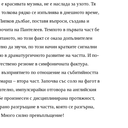
е красивата музика, не е наслада за ухото. Тя
 толкова рядко се изпълнява в днешното време,
Пипков дълбае, поставя въпроси, създава и
рочита на Пантелеев. Темпото в първата част бе
аното, но този факт се оказа допълнителен
но да звучи, по този начин кратките сигнални
о в драматургичното развитие на частта. И по-
стествено резюме в симфоничната фактура.
а възприятието по отношение на събитийността
марш – втора част. Започва със соло на фагот в
ателно, импулсирайки отговора на английския
бе произнесен с дисциплинирана протяжност,
рано разгръщане в частта, която се разгърна,
я. Много силно превъплъщение!