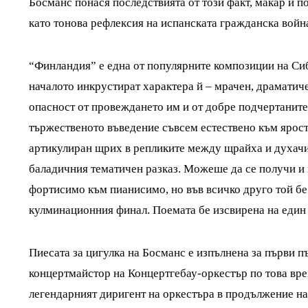
Босманс понася последствията от този факт, макар и 
като тонова рефлексия на испанската гражданска войн
“Финландия” е една от популярните композиции на Си
началото инкрустират характера й – мрачен, драматиче
опасност от провеждането им и от добре подчертаните
тържественото въведение съвсем естествено към ярост
артикулиран щрих в репликите между щрайха и духачит
баладичния тематичен разказ. Можеше да се получи и 
фортисимо към пианисимо, но във всичко друго той бе
кулминационния финал. Поемата бе изсвирена на един 
Пиесата за цигулка на Босманс е изпълнена за първи 
концертмайстор на Концертгебау-оркестър по това вр
легендарният диригент на оркестъра в продължение на