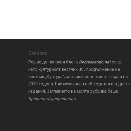
Относно
Реших да направя блога
Decrescendo.net
след
като културният вестник „К”, продължение на
вестник „Култура”, завърши своя живот в края на
2019 година. Бях музикален наблюдател и в двете
издания. Заглавието на моята рубрика беше
Крешендо/декрешендо
.