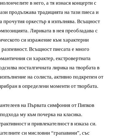
иолончелите в него, а тя изнася концерти с
нази продължава традицията на тази пиеса и
а прочутия оркестър я изпълнява. Всъщност
омпозицията. Лириката в нея преобладава с
дическото си изражение към характерни
 разпевност. Всъщност пиесата е много
омантичния си характер, екстровертната
подсилва носталгичната лирика на творбата в
изпълнение на солиста, активно подкрепен от
прибран в определени моменти от творбата.
Пантелеев на Първата симфония от Пипков
 подхода му към почерка на класика.
рактивност и привлекателност в изказа си.
кателните си мисловни “грапавини”, със