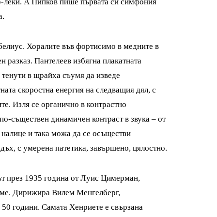
по-леки. А Пипков пише първата си симфония
а.
белиус. Хоралите във фортисимо в медните в
н разказ. Пантелеев избягна плакатната
 тенути в щрайха съумя да изведе
ната скоростна енергия на следващия дял, с
е. Изля се органично в контрастно
по-съществен динамичен контраст в звука – от
 налице и така можа да се осъществи
дъх, с умерена патетика, завършено, цялостно.
път през 1935 година от Луис Цимерман,
еме. Дирижира Вилем Менгелберг,
 50 години. Самата Хенриете е свързана