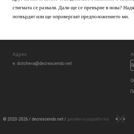
стигмата се разваля. Дали ще се превърне в нова? Над
потвърдят или ще опровергаят предположението ми.
Адрес
А
e: dotcheva@decrescendo.net
О
П
© 2020-2026 / decrescendo.net /
дизайн и разработка: