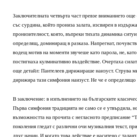
Заключителната четвърта част превзе вниманието още 
със сурдина, който прониза залата, изсвирен в издържа
пронизителност, която, въпреки тихата динамика ситу
определящ, доминиращ в разказа. Напрегнат, почувств
водещ мотив на моменти звучеше като парола, не, като
постигнаха кулминативно въздействие. Очертаха силата
още детайл: Пантелеев дирижираше наизуст. Струва ми 
дирижира тази симфония наизуст. Не че е определящо в
В заключение: в изпълнението на българските класиче
Първа симфония традицията не само се е утвърдила, но
възможността на прочита с негласното предписание “Т
поколения гледат с различни очи музикалния текст, при
друг начин. И когато това действие е наситено с талан