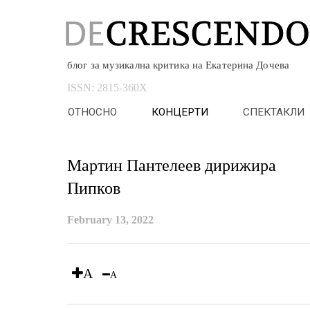
блог за музикална критика на Екатерина Дочева
ISSN:
2815-360X
ОТНОСНО
КОНЦЕРТИ
СПЕКТАКЛИ
Мартин Пантелеев дирижира
Пипков
February 13, 2022
A
A