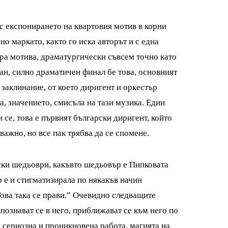
с експонирането на квартовия мотив в корни
но маркато, както го иска авторът и с една
ира мотива, драматургически съвсем точно като
ан, силно драматичен финал бе това, основният
 заклинание, от което диригент и оркестър
, значението, смисъла на тази музика. Един
се, това е първият български диригент, който
ажно, но все пак трябва да се спомене.
ски шедьоври, какъвто шедьовър е Пипковата
 е и стигматизирала по някакъв начин
ова така се прави.” Очевидно следващите
познават се в него, приближават се към него по
т, сериозна и проникновена работа, магията на