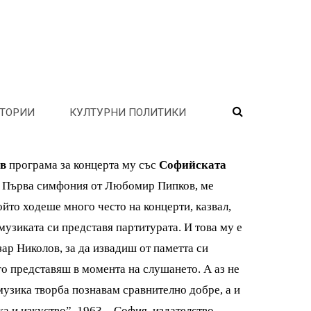
ТОРИИ
КУЛТУРНИ ПОЛИТИКИ
ев
програма за концерта му със
Софийската
х Първа симфония от Любомир Пипков, ме
ойто ходеше много често на концерти, казвал,
музиката си представя партитурата. И това му е
зар Николов, за да извадиш от паметта си
го представяш в момента на слушането. А аз не
музика творба познавам сравнително добре, а и
а и изкуство”, 1963 – София, издателство