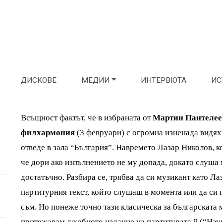
ДИСКОВЕ
МЕДИИ
ИНТЕРВЮТА
ИС
Всъщност фактът, че в избраната от
Мартин Пантеле
филхармония
(3 февруари) с огромна изненада видя
отведе в зала “България”. Навремето Лазар Николов, к
че дори ако изпълнението не му допада, докато слуша 
достатъчно. Разбира се, трябва да си музикант като Ла
партитурния текст, който слушаш в момента или да си 
съм. Но понеже точно тази класическа за българската 
притежавам джобното издание на партитурата й (“Наук