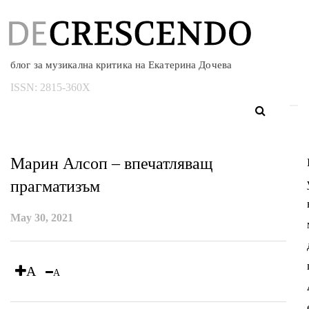
блог за музикална критика на Екатерина Дочева
ISSN:
2815-360X
Марин Алсоп – впечатляващ
прагматизъм
May 30, 2021
A
A