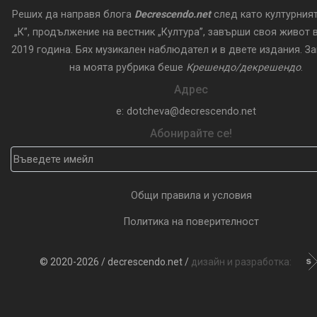
Реших да направя блога
Decrescendo.net
след като културния
„К”, продължение на вестник „Култура”, завърши своя живот в
2019 година. Бях музикален наблюдател и в двете издания. З
на моята рубрика беше
Крешендо/декрешендо
.
Адрес
e: dotcheva@decrescendo.net
Абонирайте се!
Общи правила и условия
Политика на поверителност
© 2020-2026 / decrescendo.net /
дизайн и разработка: