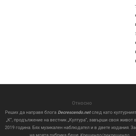
Относно
Реших да направя блога
Decrescendo.net
след като културния
„К”, продължение на вестник „Култура”, завърши своя живот в
2019 година. Бях музикален наблюдател и в двете издания. З
на моята рубрика беше
Крешендо/декрешендо
.