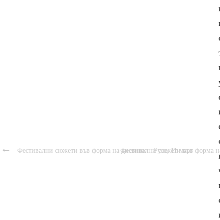

Фестивални сюжети във форма на дневник – Русе, 11 март
Фестивални сюжети във форма на