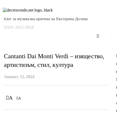
блог за музикална критика на Екатерина Дочева
ISSN:
2815-360X
Cantanti Dai Monti Verdi – изящество,
артистизъм, стил, култура
January 12, 2024
A
A