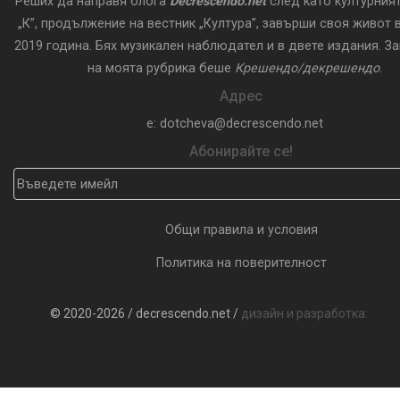
Реших да направя блога
Decrescendo.net
след като културния
„К”, продължение на вестник „Култура”, завърши своя живот в
2019 година. Бях музикален наблюдател и в двете издания. З
на моята рубрика беше
Крешендо/декрешендо
.
Адрес
e: dotcheva@decrescendo.net
Абонирайте се!
Общи правила и условия
Политика на поверителност
© 2020-2026 / decrescendo.net /
дизайн и разработка: