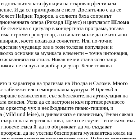
ил и допълнителната функция на откриващ фестивала
ние. И да се примирявам с него. Достатъчно е да се
 болест Найден Тодоров, а солисти бяха сопранът
едноименната опера (Рихард Щраус) и цигуларят
Шломо
бе съчетана с цигулар в концертната програма, тогава
 има огромен репертоар, а и винаги може да се изпълни
ициране, което показаха солистите. Или по-точно –
едстави учудващо зле в този толкова популярен и
яколко основни за музиката елементи – точна интонация,
зискванията на стила. Никак не ми стана ясно защо
 никога не са чували добър цигулар. Беше толкова
то и характера на трагизма на Изолда и Саломе. Много
със забележителна емоционална култура. В
Прелюд и
азираше великолепно, със забележителна артикулация на
вата емисия. Успя да се настрои и към противоречивото
 за оркестър чух и необходимите пиано-тишини, и
 (Mild und leise), и динамиката е пианисимо, Тенан сякаш
съкратената версия на това, което се случи – и не само във
 повече гласа й, да го обгрижват, да мъ създават
 прозреш, да не усетиш безспорната музикантска класа на