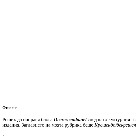
Относно
Реших да направя блога
Decrescendo.net
след като културният 
издания. Заглавието на моята рубрика беше
Крешендо/декрешен