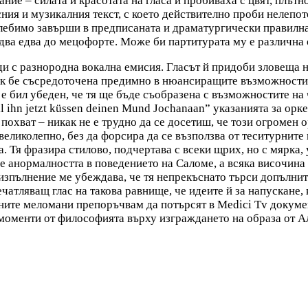
ние – силата и красотата на гласа й пробиваха с цвят, плът
ния и музикалния текст, с което действително проби нелепот
олебимо завърши в предписаната и драматургически правилна
два едва до мецофорте. Може би партитурата му е различна 
и с разнородна вокална емисия. Гласът й придоби зловеща н
к бе съсредоточена предимно в нюансиращите възможности на 
е бил убеден, че тя ще бъде съобразена с възможностите на 
ll ihn jetzt küssen deinen Mund Jochanaan” указанията за ор
похват – никак не е трудно да се досетиш, че този огромен о
еликолепно, без да форсира да се възползва от теситурните 
а. Тя фразира стилово, подчертава с всеки щрих, но с мярка
еде анормалността в поведението на Саломе, а всяка височин
изпълнение ме убеждава, че тя непрекъснато търси допълнит
чатляващ глас на такова равнище, че идеите й за напускане,
ните меломани препоръчвам да потърсят в Medici Tv докуме
 моменти от философията върху изграждането на образа от А