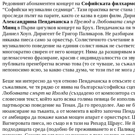
Редовният абонаментен концерт на
Софийската филхармо
“Софийски музикални седмици”. Тази практика вече стана з
проследи пътят на парите, както се казва в един филм. Дир
Александрина Пендачанска
в
Прелюд и Любовната смър
Минц
в Първи цигулков концерт на Брух. Пендачанска пя т
Даниел Хоуп. Диригент бе Григор Паликаров. Не разбирам з
някаква пиеса само за оркестър. Солистичното съчетание в
музикалното поведение на единия солист никак не съответ
многократно свирен от него концерт. Няма да разширявам к
целенасочено фразиране, красив с индивидуалността си зв
публиката пренебрегна всичко това (то се чуваше, за съжале
непоносимо ясно, за какво става дума, че този път не мога 
Беше ми интересно да чуя отново Пендачанска в откъсите 
съжалявам, че тя рядко се явява на българска/софийска сц
Любовната смърт на Изолда (
създадено от композитора с
словесния текст, който като всяка голяма певица бе използ
партньорско поведение на Тенан. Да го преодолее. Ако не 
нюансиране на тъканта, а от момента в който започна Пенда
се амбицира да покаже какъв мощен апарат е оркестърът. Цял
Вагнеровата пиеса, но също и в тази на Рихард Щраус. Не й 
подходящата среда (подобно бе преживяването и с Паликар