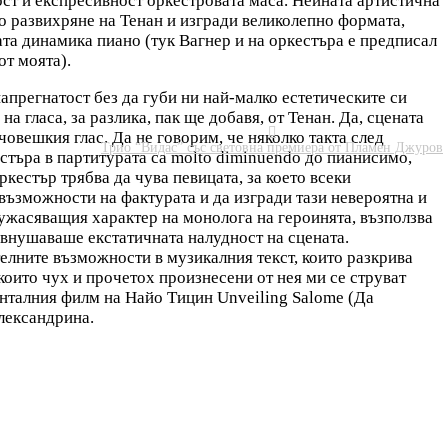
ност и експресивност оркестровата маса. Нейната артистична
о развихряне на Тенан и изгради великолепно формата,
та динамика пиано (тук Вагнер и на оркестъра е предписал
от моята).
апрегнатост без да губи ни най-малко естетическите си
гласа, за разлика, пак ще добавя, от Тенан. Да, сцената

човешкия глас. Да не говорим, че няколко такта след
Трио “Видас” със световна премиера от Пламен Джуров
кестъра в партитурата са molto diminuendo до пианисимо,
ркестър трябва да чува певицата, за което всеки
възможности на фактурата и да изгради тази невероятна и
, ужасяващия характер на монолога на героинята, възползва
а внушаваше екстатичната налудност на сцената.
елните възможности в музикалния текст, които разкрива
 които чух и прочетох произнесени от нея ми се струват
нталния филм на Найо Тицин Unveiling Salome (Да
лександрина.