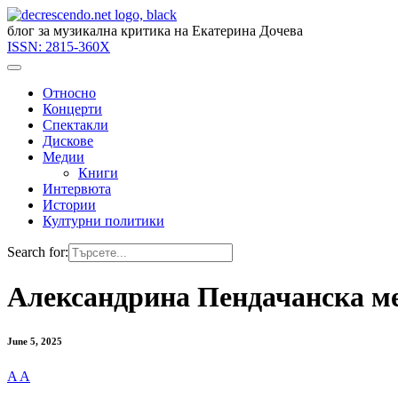
блог за музикална критика на Екатерина Дочева
ISSN:
2815-360X
Относно
Концерти
Спектакли
Дискове
Медии
Книги
Интервюта
Истории
Културни политики
Search for:
Александрина Пендачанска м
June 5, 2025
A
A