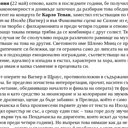
ния (
22 май) отново, както в последните години, бе получ
акономерност и донякъде започнах да разбирам това обедине
игент на концерта бе
Карло Тенан
, заместил отсъстващия по
т на Изолда
(Вагнер) и във
Финалната сцена на Саломе
из 
ези творби с филхармонията и преди четири години и отново 
ащо такава певица трябва да се комбинира с друг солист. Тя
 случая не бе сполучливо поради различното равнище на муз
стваше на това на другия. Световното име Шломо Минц се пр
ритичните си бележки, ще ги огранича само до липсата на н
ук и подходящо емоционално изграждане, съответстващо на и
ние, идеално) и изпадна в екстаз, характерен за хора, които
да имам и капка съмнение в преценката си.
от оперите на Вагнер и Щраус, противоположни в съдържание
ена. Бе пределно изчистена интерпретация, прочит, наситен 
ъчетание, обединяващо началото и финала на операта) тя фр
вала и като средство за нюансиране и за колориране на звуко
бе дразнещо, щеше да бъде забавно: в Прелюда, който е само
чанска и бяха произнесени първите думи от текста на Изолда
 оркестър не със, а срещу един глас – така горе долу звучи 
върви тук на Пендачанска на диригенти, които искат да чуват
ов преди четири години). Но въпреки това нямаше как да не