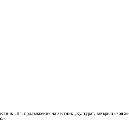
вестник „К”, продължение на вестник „Култура”, завърши своя жи
до
.