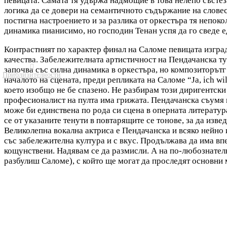
певицата. Самата тя удържа надмощие в това нелепо състеза
логика да се довери на семантичното съдържание на словес
постигна настроението и за разлика от оркестъра тя непок
динамика пианисимо, но господин Тенан успя да го сведе е
Контрастният по характер финал на Саломе певицата изград
качества. Забележителната артистичност на Пендачанска ту

започва със силна динамика в оркестъра, но композиторътг 
Приблизителности
началото на сцената, преди репликата на Саломе “Ja, ich wi
което изобщо не бе спазено. Не разбирам този диригентски 
професионалист на пулта има грижата. Пендачанска съумя в
може би единствена по рода си сцена в оперната литератур
се от указаните тенути в повтарящите се тонове, за да изв
Великолепна вокална актриса е Пендачанска и всяко нейно 
със забележителна култура и с вкус. Продължава да има впе
кощунствени. Надявам се да размисли. А на по-любознател
разбулиш Саломе), с който ще могат да проследят основни